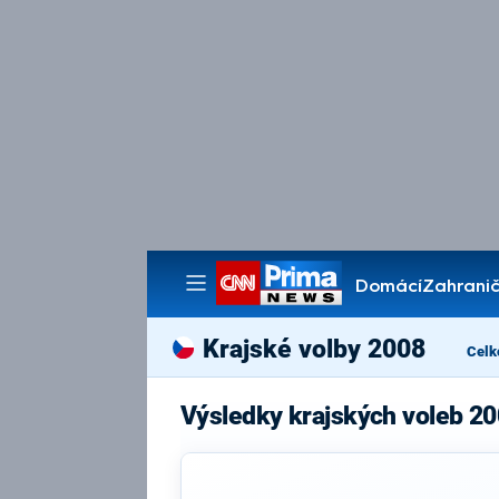
Domácí
Zahranič
Pořady
Krajské volby 2008
Celk
Výsledky krajských voleb 20