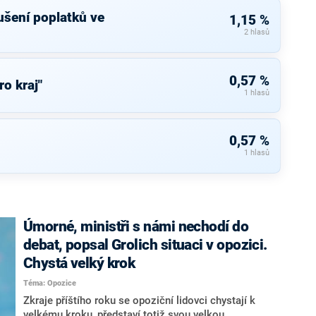
rušení poplatků ve
1,15 %
2 hlasů
0,57 %
ro kraj"
1 hlasů
0,57 %
1 hlasů
Úmorné, ministři s námi nechodí do
debat, popsal Grolich situaci v opozici.
Chystá velký krok
Téma: Opozice
Zkraje příštího roku se opoziční lidovci chystají k
velkému kroku, představí totiž svou velkou