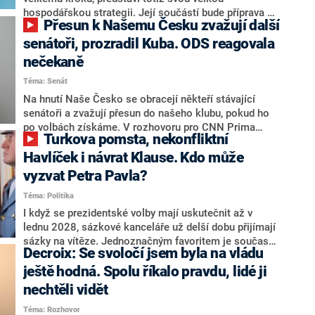
hospodářskou strategii. Její součástí bude příprava na
Přesun k Našemu Česku zvažují další
stárnutí populace, řekl ve středu na setkání s novináři
nový předseda lidovců Jan Grolich. Ten zároveň v
senátoři, prozradil Kuba. ODS reagovala
senátních volbách kandiduje ve Vyškově. Popsal i
nečekaně
aktivitu opozice, o níž vládní strany nebo političtí
Téma: Senát
komentátoři mluví jako o slabé a v defenzivě. „Je to
úmorná práce upozorňovat na chyby vlády. Ministři s
Na hnutí Naše Česko se obracejí někteří stávající
námi navíc nechodí do debat. Chceme ale ukazovat
senátoři a zvažují přesun do našeho klubu, pokud ho
svoje témata,“ odpověděl Grolich na dotaz CNN Prima
po volbách získáme. V rozhovoru pro CNN Prima
Turkova pomsta, nekonfliktní
NEWS.
NEWS to řekl zakladatel hnutí a jihočeský hejtman
Martin Kuba. Konkrétní nebyl, ale získat by takto mohl
Havlíček i návrat Klause. Kdo může
například senátora Zdeňka Hrabu, který je dnes
vyzvat Petra Pavla?
součástí klubu ODS a TOP 09. Hraba to na dotaz
Téma: Politika
redakce nevyloučil. Předseda klubu senátorů ODS
Zdeněk Nytra redakci řekl, že počítá s odchodem
I když se prezidentské volby mají uskutečnit až v
některých senátorů z klubu a že Naše Česko není
lednu 2028, sázkové kanceláře už delší dobu přijímají
nepřítel, ale soupeř.
sázky na vítěze. Jednoznačným favoritem je současná
Decroix: Se svoločí jsem byla na vládu
hlava státu Petr Pavel. Daleko za ním pak bookmakeři
zmiňují dva výrazné politiky ANO, tedy premiéra
ještě hodná. Spolu říkalo pravdu, lidé ji
Andreje Babiše a ministra průmyslu Karla Havlíčka.
nechtěli vidět
Oblíbeným tipem samotných sázkařů je poslanec za
Téma: Rozhovor
Motoristy Filip Turek. Politolog Jan Kubáček nicméně