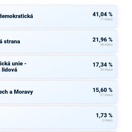
41,04 %
 demokratická
71 hlasů
21,96 %
á strana
38 hlasů
cká unie -
17,34 %
 lidová
30 hlasů
15,60 %
ech a Moravy
27 hlasů
1,73 %
3 hlasů