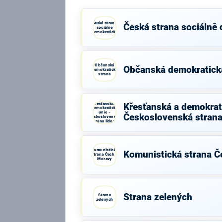
Česká strana
Česká strana sociálně
sociálně
demokratická
Občanská
Občanská demokratick
demokratická
strana
Křesťanská a
Křesťanská a demokrati
demokratická
unie -
Československá strana
Československá
strana lidová
Komunistická
Komunistická strana Č
strana Čech a
Moravy
Strana zelených
Strana
zelených