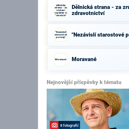
Dělnická
Dělnická strana - za z
strana - za
zrušení
zdravotnictví
poplatků ve
zdravotnictví
"Nezávislí
"Nezávislí starostové p
starostové
pro kraj"
Moravané
Moravané
Nejnovější příspěvky k tématu
8 fotografií