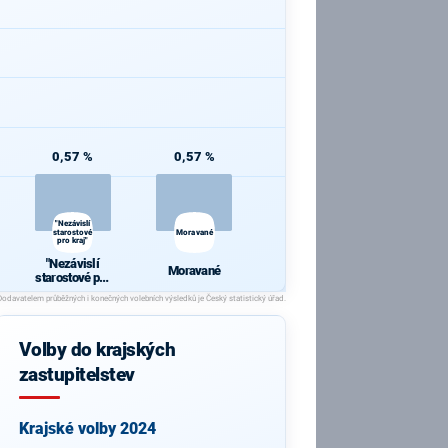
0,57 %
0,57 %
"Nezávislí
starostové
Moravané
pro kraj"
"Nezávislí
Moravané
starostové pro
kraj"
Volby do krajských
zastupitelstev
Krajské volby 2024