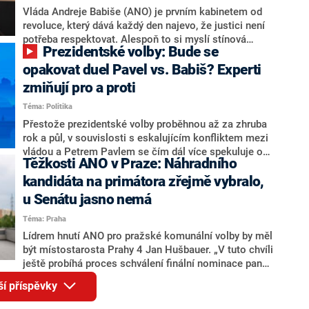
o případné kandidatuře kohokoliv ze zmíněné trojice
Vláda Andreje Babiše (ANO) je prvním kabinetem od
značně pochybuje. Podle něj současná koalice dosud
revoluce, který dává každý den najevo, že justici není
nemá osobu, která by Pavlovi mohla konkurovat.
potřeba respektovat. Alespoň to si myslí stínová
Prezidentské volby: Bude se
ministryně spravedlnosti ODS Eva Decroix. V
rozhovoru pro CNN Prima NEWS si nebrala servítky
opakovat duel Pavel vs. Babiš? Experti
ohledně politického výkonu svého nástupce Jeronýma
zmiňují pro a proti
Tejce (za ANO) či vládní zmocněnkyně pro lidská
Téma: Politika
práva Taťány Malé (ANO). Označením „svoloč“ na
adresu vlády prý byla ještě hodná. Decroix se také
Přestože prezidentské volby proběhnou až za zhruba
vrátila k volební porážce koalice Spolu či promluvila o
rok a půl, v souvislosti s eskalujícím konfliktem mezi
hnutí Naše Česko Martina Kuby.
vládou a Petrem Pavlem se čím dál více spekuluje o
Těžkosti ANO v Praze: Náhradního
tom, koho by do bitvy o Hrad mohla vyslat současná
koalice. Někteří političtí komentátoři znovu vytahují
kandidáta na primátora zřejmě vybralo,
jméno premiéra Andreje Babiše (ANO). Jak moc je
u Senátu jasno nemá
pravděpodobné, že se v prezidentských volbách 2028
Téma: Praha
bude znovu opakovat souboj z roku 2023?
Lídrem hnutí ANO pro pražské komunální volby by měl
být místostarosta Prahy 4 Jan Hušbauer. „V tuto chvíli
ještě probíhá proces schválení finální nominace pana
Jana Hušbauera Výborem hnutí ANO,“ uvedl pro
ší příspěvky
redakci místopředseda pražského ANO Martin
Benkovič. O Hušbauerovi se spekulovalo jako o