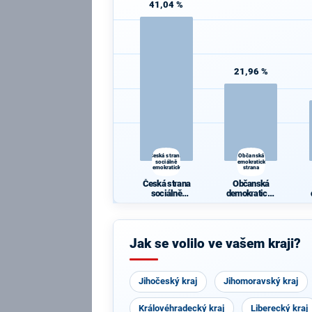
41,04 %
21,96 %
Česká strana
Občanská
sociálně
demokratická
demokratická
strana
Česká strana
Občanská
sociálně
demokratická
demokratická
strana
Jak se volilo ve vašem kraji?
Jihočeský kraj
Jihomoravský kraj
Královéhradecký kraj
Liberecký kraj