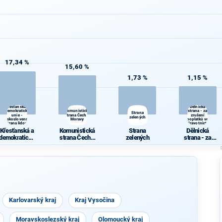
17,34 %
15,60 %
1,73 %
1,15 %
Křesťanská a
Dělnická
demokratická
Komunistická
strana - za
Strana
unie -
strana Čech a
zrušení
zelených
Československá
Moravy
poplatků ve
strana lidová
zdravotnictví
Křesťanská a
Komunistická
Strana
Dělnická
demokratická
strana Čech a
zelených
strana - za
unie -
Moravy
zrušení
Českoslovens
poplatků ve
ká strana
zdravotnictví
lidová
Karlovarský kraj
Kraj Vysočina
Moravskoslezský kraj
Olomoucký kraj