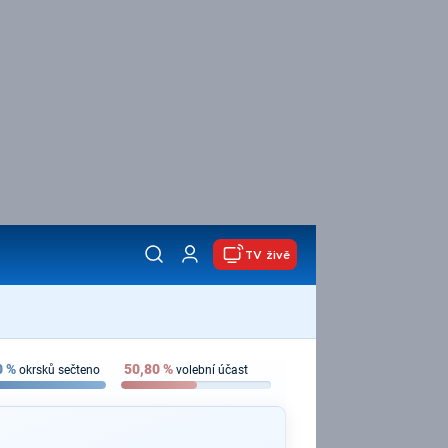
TV živě
0
%
50,80
%
okrsků sečteno
volební účast