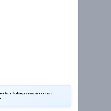
ě tady. Podívejte se na zisky stran i
e.