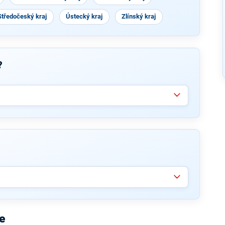
Středočeský kraj
Ústecký kraj
Zlínský kraj
?
e