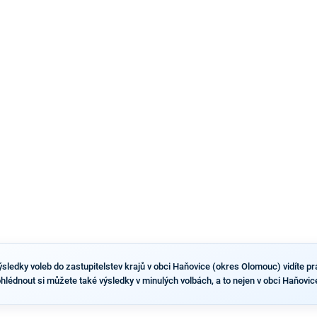
náhradníkovi v čele pražské kandidátky poté, co
rezignoval po sérii nejasností v majetkových
přiznáních a pořizování bytů Ondřej Prokop. Zároveň
ale stále není jasné, kdo bude za ANO kandidovat ve
dvou ze tří pražských obvodů do horní komory
parlamentu. ANO má v Praze dlouhodobě horší
výsledky než ve zbytku republiky.
sledky voleb do zastupitelstev krajů v obci Haňovice (okres Olomouc) vidíte práv
ohlédnout si můžete také výsledky v minulých volbách, a to nejen v obci Haňovic