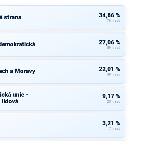
34,86 %
á strana
76 hlasů
27,06 %
 demokratická
59 hlasů
22,01 %
ech a Moravy
48 hlasů
cká unie -
9,17 %
 lidová
20 hlasů
3,21 %
7 hlasů