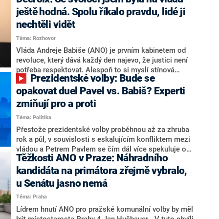
hlava státu Petr Pavel. Daleko za ním pak bookmakeři
zmiňují dva výrazné politiky ANO, tedy premiéra
ještě hodná. Spolu říkalo pravdu, lidé ji
Andreje Babiše a ministra průmyslu Karla Havlíčka.
nechtěli vidět
Oblíbeným tipem samotných sázkařů je poslanec za
Téma: Rozhovor
Motoristy Filip Turek. Politolog Jan Kubáček nicméně
o případné kandidatuře kohokoliv ze zmíněné trojice
Vláda Andreje Babiše (ANO) je prvním kabinetem od
značně pochybuje. Podle něj současná koalice dosud
revoluce, který dává každý den najevo, že justici není
nemá osobu, která by Pavlovi mohla konkurovat.
potřeba respektovat. Alespoň to si myslí stínová
Prezidentské volby: Bude se
ministryně spravedlnosti ODS Eva Decroix. V
rozhovoru pro CNN Prima NEWS si nebrala servítky
opakovat duel Pavel vs. Babiš? Experti
ohledně politického výkonu svého nástupce Jeronýma
zmiňují pro a proti
Tejce (za ANO) či vládní zmocněnkyně pro lidská
Téma: Politika
práva Taťány Malé (ANO). Označením „svoloč“ na
adresu vlády prý byla ještě hodná. Decroix se také
Přestože prezidentské volby proběhnou až za zhruba
vrátila k volební porážce koalice Spolu či promluvila o
rok a půl, v souvislosti s eskalujícím konfliktem mezi
hnutí Naše Česko Martina Kuby.
vládou a Petrem Pavlem se čím dál více spekuluje o
Těžkosti ANO v Praze: Náhradního
tom, koho by do bitvy o Hrad mohla vyslat současná
koalice. Někteří političtí komentátoři znovu vytahují
kandidáta na primátora zřejmě vybralo,
jméno premiéra Andreje Babiše (ANO). Jak moc je
u Senátu jasno nemá
pravděpodobné, že se v prezidentských volbách 2028
Téma: Praha
bude znovu opakovat souboj z roku 2023?
Lídrem hnutí ANO pro pražské komunální volby by měl
být místostarosta Prahy 4 Jan Hušbauer. „V tuto chvíli