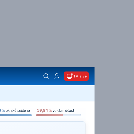
TV živě
0
%
59,84
%
okrsků sečteno
volební účast