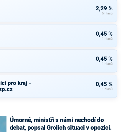
2,29 %
5 hlasů
0,45 %
1 hlasů
0,45 %
1 hlasů
ci pro kraj -
0,45 %
zp.cz
1 hlasů
Úmorné, ministři s námi nechodí do
debat, popsal Grolich situaci v opozici.