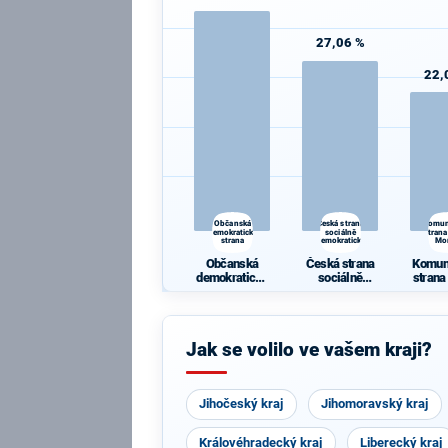
27,06 %
22,
Občanská
Česká strana
Komun
demokratická
sociálně
strana
strana
demokratická
Mo
Občanská
Česká strana
Komun
demokratická
sociálně
strana
strana
demokratická
Mo
Jak se volilo ve vašem kraji?
Jihočeský kraj
Jihomoravský kraj
Královéhradecký kraj
Liberecký kraj