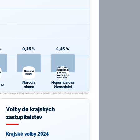
%
0,45 %
0,45 %
Nejen hasiči a
živnostníci
Národní
é
pro kraj -
strana
www.hnpd.cz,
www.sdzp.cz
Národní
Nejen hasiči a
né
strana
živnostníci
pro kraj -
www.hnpd.cz,
www.sdzp.cz
Volby do krajských
zastupitelstev
Krajské volby 2024