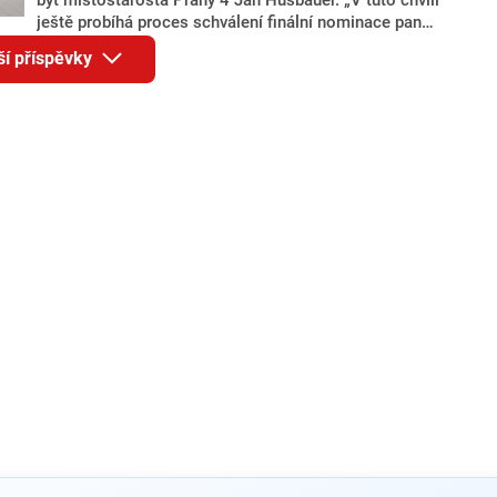
ještě probíhá proces schválení finální nominace pana
Jana Hušbauera Výborem hnutí ANO,“ uvedl pro
ší příspěvky
redakci místopředseda pražského ANO Martin
Benkovič. O Hušbauerovi se spekulovalo jako o
náhradníkovi v čele pražské kandidátky poté, co
rezignoval po sérii nejasností v majetkových
přiznáních a pořizování bytů Ondřej Prokop. Zároveň
ale stále není jasné, kdo bude za ANO kandidovat ve
dvou ze tří pražských obvodů do horní komory
parlamentu. ANO má v Praze dlouhodobě horší
výsledky než ve zbytku republiky.