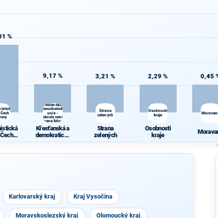
01 %
9,17 %
3,21 %
2,29 %
0,45 
Křesťanská a
istická
demokratická
Strana
Osobnosti
 Čech a
unie -
Moravan
zelených
kraje
ravy
Československá
strana lidová
istická
Křesťanská a
Strana
Osobnosti
Morava
 Čech a
demokratická
zelených
kraje
ravy
unie -
Českoslovens
ká strana
lidová
Karlovarský kraj
Kraj Vysočina
Moravskoslezský kraj
Olomoucký kraj