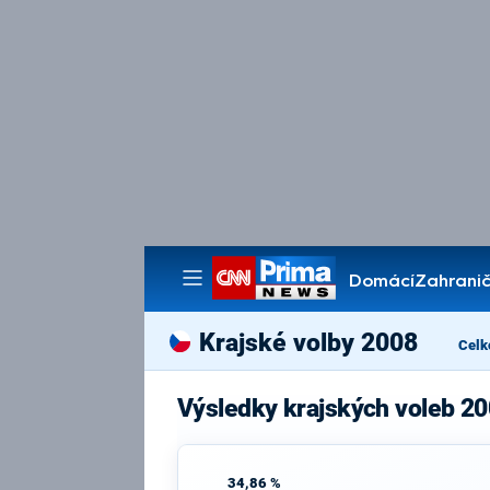
Domácí
Zahranič
Pořady
Krajské volby 2008
Celk
Výsledky krajských voleb 20
34,86 %