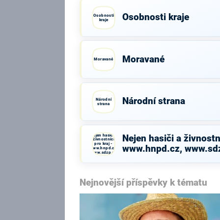
Osobnosti kraje
Osobnosti
kraje
Moravané
Moravané
Národní strana
Národní
strana
Nejen hasiči a
Nejen hasiči a živnostní
živnostníci
pro kraj -
www.hnpd.cz, www.sd
www.hnpd.cz,
www.sdzp.cz
Nejnovější příspěvky k tématu