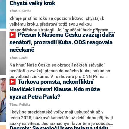
Chystá velký krok
Téma: Opozice
Zkraje příštího roku se opoziční lidovci chystají k
velkému kroku, představí totiž svou velkou
hospodářskou strategii. Její součástí bude příprava na
Přesun k Našemu Česku zvažují další
stárnutí populace, řekl ve středu na setkání s novináři
nový předseda lidovců Jan Grolich. Ten zároveň v
senátoři, prozradil Kuba. ODS reagovala
senátních volbách kandiduje ve Vyškově. Popsal i
nečekaně
aktivitu opozice, o níž vládní strany nebo političtí
Téma: Senát
komentátoři mluví jako o slabé a v defenzivě. „Je to
úmorná práce upozorňovat na chyby vlády. Ministři s
Na hnutí Naše Česko se obracejí někteří stávající
námi navíc nechodí do debat. Chceme ale ukazovat
senátoři a zvažují přesun do našeho klubu, pokud ho
svoje témata,“ odpověděl Grolich na dotaz CNN Prima
po volbách získáme. V rozhovoru pro CNN Prima
Turkova pomsta, nekonfliktní
NEWS.
NEWS to řekl zakladatel hnutí a jihočeský hejtman
Martin Kuba. Konkrétní nebyl, ale získat by takto mohl
Havlíček i návrat Klause. Kdo může
například senátora Zdeňka Hrabu, který je dnes
vyzvat Petra Pavla?
součástí klubu ODS a TOP 09. Hraba to na dotaz
Téma: Politika
redakce nevyloučil. Předseda klubu senátorů ODS
Zdeněk Nytra redakci řekl, že počítá s odchodem
I když se prezidentské volby mají uskutečnit až v
některých senátorů z klubu a že Naše Česko není
lednu 2028, sázkové kanceláře už delší dobu přijímají
nepřítel, ale soupeř.
sázky na vítěze. Jednoznačným favoritem je současná
Decroix: Se svoločí jsem byla na vládu