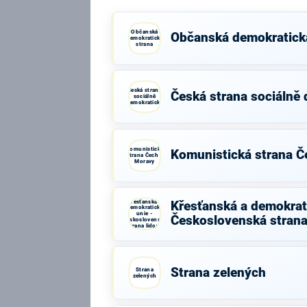
Občanská
Občanská demokratick
demokratická
strana
Česká strana
Česká strana sociálně
sociálně
demokratická
Komunistická
Komunistická strana Č
strana Čech a
Moravy
Křesťanská a
Křesťanská a demokrati
demokratická
unie -
Československá strana
Československá
strana lidová
Strana zelených
Strana
zelených