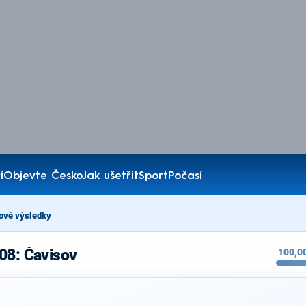
í
Objevte Česko
Jak ušetřit
Sport
Počasí
ové výsledky
08: Čavisov
100,0