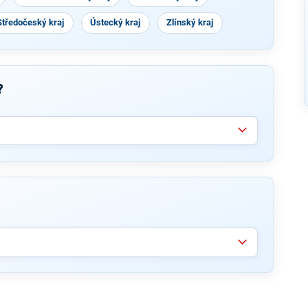
Středočeský kraj
Ústecký kraj
Zlínský kraj
?