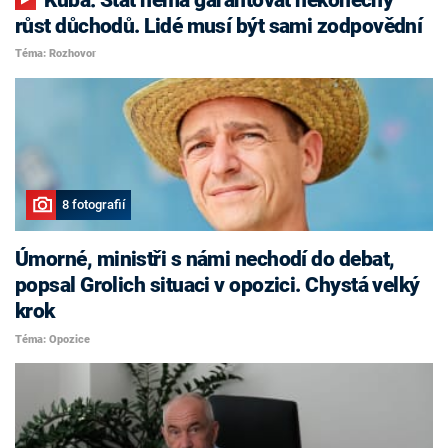
růst důchodů. Lidé musí být sami zodpovědní
Téma: Rozhovor
8 fotografií
Úmorné, ministři s námi nechodí do debat,
popsal Grolich situaci v opozici. Chystá velký
krok
Téma: Opozice