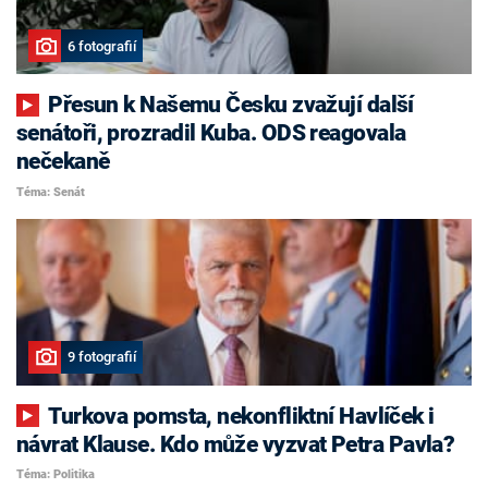
6 fotografií
Přesun k Našemu Česku zvažují další
senátoři, prozradil Kuba. ODS reagovala
nečekaně
Téma: Senát
9 fotografií
Turkova pomsta, nekonfliktní Havlíček i
návrat Klause. Kdo může vyzvat Petra Pavla?
Téma: Politika