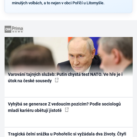
minulých volbách, a to nejen v obci Poříčí u Litomyšle.
Varování tajných služeb: Putin chystá test NATO. Ve hře je i
útok na české sousedy
Vyhýbá se generace Z vedoucím pozicím? Podle sociologů
mladí kariéru obětují jistotě
Tragická čelní srážka u Pohořelic si vyžádala dva životy. Čtyři