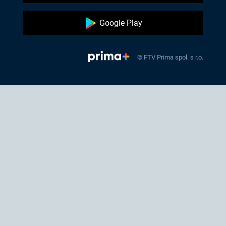
Google Play
© FTV Prima spol. s r.o.