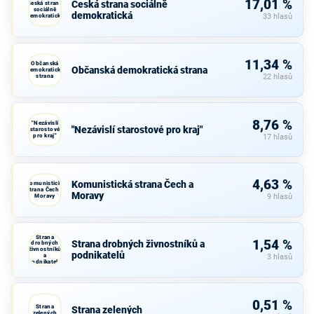
17,01 %
Česká strana sociálně
Česká strana
sociálně
demokratická
demokratická
33 hlasů
11,34 %
Občanská
Občanská demokratická strana
demokratická
strana
22 hlasů
8,76 %
"Nezávislí
"Nezávislí starostové pro kraj"
starostové
pro kraj"
17 hlasů
4,63 %
Komunistická strana Čech a
Komunistická
strana Čech a
Moravy
Moravy
9 hlasů
Strana
1,54 %
Strana drobných živnostníků a
drobných
živnostníků
podnikatelů
a
3 hlasů
podnikatelů
0,51 %
Strana
Strana zelených
zelených