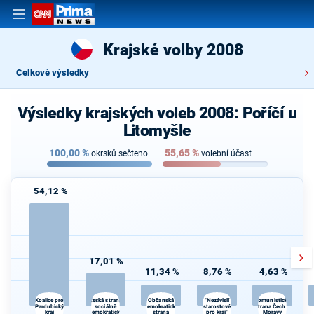
Krajské volby 2008
Celkové výsledky
Výsledky krajských voleb 2008: Poříčí u
Litomyšle
100,00
%
55,65
%
okrsků sečteno
volební účast
54,12 %
17,01 %
11,34 %
8,76 %
4,63 %
Česká strana
"Nezávislí
Koalice pro
Občanská
Komunistická
Pardubický
sociálně
demokratická
starostové
strana Čech a
kraj
demokratická
strana
pro kraj"
Moravy