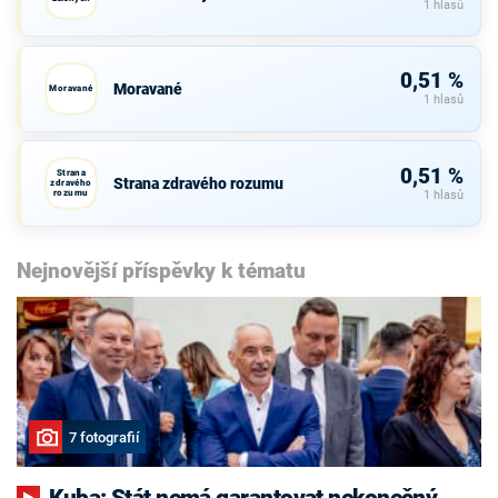
1 hlasů
0,51 %
Moravané
Moravané
1 hlasů
0,51 %
Strana
Strana zdravého rozumu
zdravého
rozumu
1 hlasů
Nejnovější příspěvky k tématu
7 fotografií
Kuba: Stát nemá garantovat nekonečný