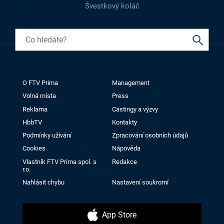
Švestkový koláč
O FTV Prima
Management
Volná místa
Press
Reklama
Castingy a výzvy
HbbTV
Kontakty
Podmínky užívání
Zpracování osobních údajů
Cookies
Nápověda
Vlastník FTV Prima spol. s
Redakce
r.o.
Nahlásit chybu
Nastavení soukromí
App Store