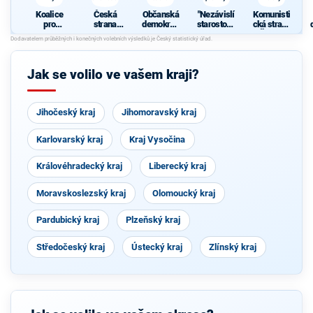
Koalice
Česká
Občanská
"Nezávislí
Komunisti
pro
strana
demokrati
starostové
cká strana
Pardubick
sociálně
cká strana
pro kraj"
Čech a
ž
ý kraj
demokrati
Moravy
cká
p
Jak se volilo ve vašem kraji?
Jihočeský kraj
Jihomoravský kraj
Karlovarský kraj
Kraj Vysočina
Královéhradecký kraj
Liberecký kraj
Moravskoslezský kraj
Olomoucký kraj
Pardubický kraj
Plzeňský kraj
Středočeský kraj
Ústecký kraj
Zlínský kraj