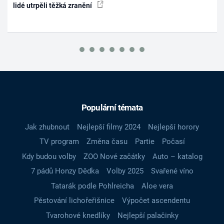
lidé utrpěli těžká zranění
Populární témata
Jak zhubnout
Nejlepší filmy 2024
Nejlepší horory
TV program
Změna času
Partie
Počasí
Kdy budou volby
ZOO Nové začátky
Auto – katalog
7 pádů Honzy Dědka
Volby 2025
Svařené víno
Tatarák podle Pohlreicha
Aloe vera
Pěstování lichořeřišnice
Výpočet ascendentu
Tvarohové knedlíky
Nejlepší palačinky