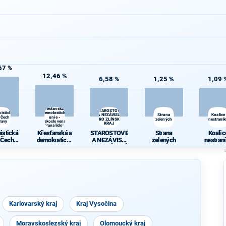
67 %
12,46 %
6,58 %
1,25 %
1,09 
Křesťanská a
STAROSTOVÉ
istická
demokratická
A NEZÁVISLÍ
Strana
Koalice
 Čech a
unie -
PRO ZLÍNSKÝ
zelených
nestraní
ravy
Československá
KRAJ
strana lidová
istická
Křesťanská a
STAROSTOVÉ
Strana
Koalic
 Čech a
demokratická
A NEZÁVISLÍ
zelených
nestran
ravy
unie -
PRO ZLÍNSKÝ
Českoslovens
KRAJ
ká strana
lidová
Karlovarský kraj
Kraj Vysočina
Moravskoslezský kraj
Olomoucký kraj