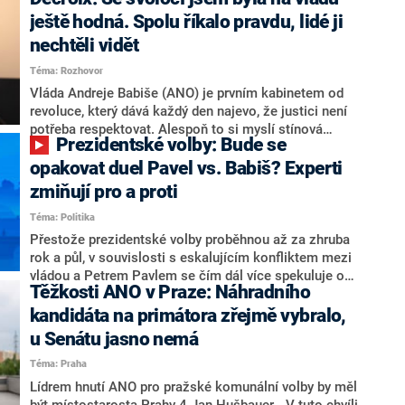
hlava státu Petr Pavel. Daleko za ním pak bookmakeři
zmiňují dva výrazné politiky ANO, tedy premiéra
ještě hodná. Spolu říkalo pravdu, lidé ji
Andreje Babiše a ministra průmyslu Karla Havlíčka.
nechtěli vidět
Oblíbeným tipem samotných sázkařů je poslanec za
Téma: Rozhovor
Motoristy Filip Turek. Politolog Jan Kubáček nicméně
o případné kandidatuře kohokoliv ze zmíněné trojice
Vláda Andreje Babiše (ANO) je prvním kabinetem od
značně pochybuje. Podle něj současná koalice dosud
revoluce, který dává každý den najevo, že justici není
nemá osobu, která by Pavlovi mohla konkurovat.
potřeba respektovat. Alespoň to si myslí stínová
Prezidentské volby: Bude se
ministryně spravedlnosti ODS Eva Decroix. V
rozhovoru pro CNN Prima NEWS si nebrala servítky
opakovat duel Pavel vs. Babiš? Experti
ohledně politického výkonu svého nástupce Jeronýma
zmiňují pro a proti
Tejce (za ANO) či vládní zmocněnkyně pro lidská
Téma: Politika
práva Taťány Malé (ANO). Označením „svoloč“ na
adresu vlády prý byla ještě hodná. Decroix se také
Přestože prezidentské volby proběhnou až za zhruba
vrátila k volební porážce koalice Spolu či promluvila o
rok a půl, v souvislosti s eskalujícím konfliktem mezi
hnutí Naše Česko Martina Kuby.
vládou a Petrem Pavlem se čím dál více spekuluje o
Těžkosti ANO v Praze: Náhradního
tom, koho by do bitvy o Hrad mohla vyslat současná
koalice. Někteří političtí komentátoři znovu vytahují
kandidáta na primátora zřejmě vybralo,
jméno premiéra Andreje Babiše (ANO). Jak moc je
u Senátu jasno nemá
pravděpodobné, že se v prezidentských volbách 2028
Téma: Praha
bude znovu opakovat souboj z roku 2023?
Lídrem hnutí ANO pro pražské komunální volby by měl
být místostarosta Prahy 4 Jan Hušbauer. „V tuto chvíli