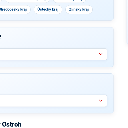
Středočeský kraj
Ústecký kraj
Zlínský kraj
?
 Ostroh