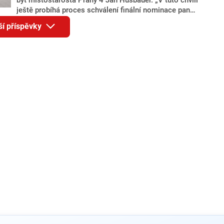
ještě probíhá proces schválení finální nominace pana
Jana Hušbauera Výborem hnutí ANO,“ uvedl pro
ší příspěvky
redakci místopředseda pražského ANO Martin
Benkovič. O Hušbauerovi se spekulovalo jako o
náhradníkovi v čele pražské kandidátky poté, co
rezignoval po sérii nejasností v majetkových
přiznáních a pořizování bytů Ondřej Prokop. Zároveň
ale stále není jasné, kdo bude za ANO kandidovat ve
dvou ze tří pražských obvodů do horní komory
parlamentu. ANO má v Praze dlouhodobě horší
výsledky než ve zbytku republiky.