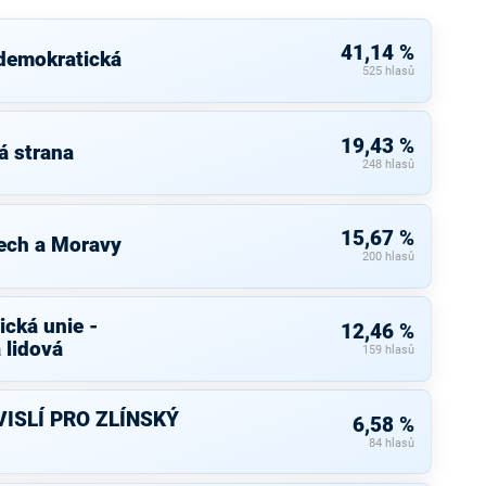
41,14 %
 demokratická
525 hlasů
19,43 %
á strana
248 hlasů
15,67 %
ech a Moravy
200 hlasů
cká unie -
12,46 %
 lidová
159 hlasů
ISLÍ PRO ZLÍNSKÝ
6,58 %
84 hlasů