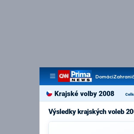
Domácí
Zahranič
Pořady
Krajské volby 2008
Celk
Výsledky krajských voleb 2