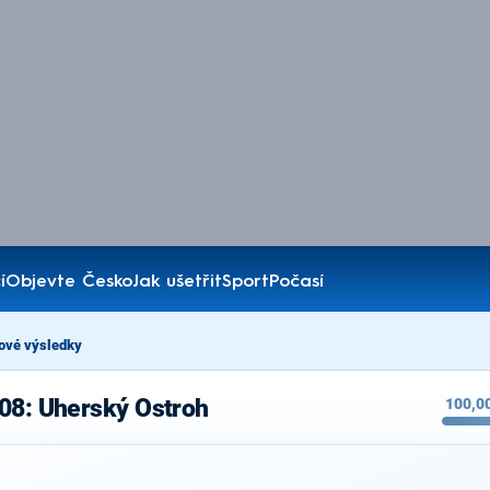
í
Objevte Česko
Jak ušetřit
Sport
Počasí
ové výsledky
008: Uherský Ostroh
100,0