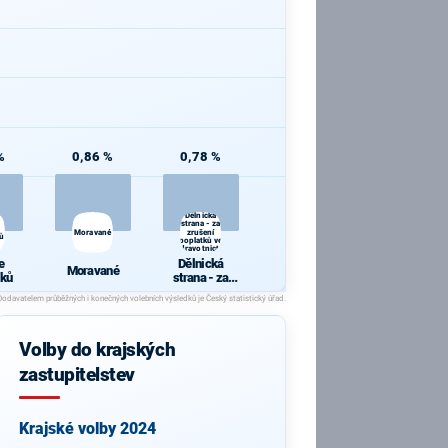
%
0,86 %
0,78 %
Dělnická
strana - za
Moravané
zrušení
ků
poplatků ve
zdravotnictví
e
Dělnická
Moravané
íků
strana - za
zrušení
poplatků ve
zdravotnictví
Volby do krajských
zastupitelstev
Krajské volby 2024