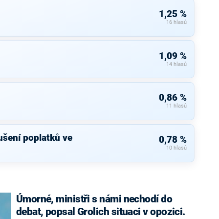
1,25 %
16 hlasů
1,09 %
14 hlasů
0,86 %
11 hlasů
rušení poplatků ve
0,78 %
10 hlasů
Úmorné, ministři s námi nechodí do
debat, popsal Grolich situaci v opozici.