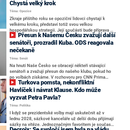
Chystá velký krok
Téma: Opozice
Zkraje příštího roku se opoziční lidovci chystají k
velkému kroku, představí totiž svou velkou
hospodářskou strategii. Její součástí bude příprava na
Přesun k Našemu Česku zvažují další
stárnutí populace, řekl ve středu na setkání s novináři
nový předseda lidovců Jan Grolich. Ten zároveň v
senátoři, prozradil Kuba. ODS reagovala
senátních volbách kandiduje ve Vyškově. Popsal i
nečekaně
aktivitu opozice, o níž vládní strany nebo političtí
Téma: Senát
komentátoři mluví jako o slabé a v defenzivě. „Je to
úmorná práce upozorňovat na chyby vlády. Ministři s
Na hnutí Naše Česko se obracejí někteří stávající
námi navíc nechodí do debat. Chceme ale ukazovat
senátoři a zvažují přesun do našeho klubu, pokud ho
svoje témata,“ odpověděl Grolich na dotaz CNN Prima
po volbách získáme. V rozhovoru pro CNN Prima
Turkova pomsta, nekonfliktní
NEWS.
NEWS to řekl zakladatel hnutí a jihočeský hejtman
Martin Kuba. Konkrétní nebyl, ale získat by takto mohl
Havlíček i návrat Klause. Kdo může
například senátora Zdeňka Hrabu, který je dnes
vyzvat Petra Pavla?
součástí klubu ODS a TOP 09. Hraba to na dotaz
Téma: Politika
redakce nevyloučil. Předseda klubu senátorů ODS
Zdeněk Nytra redakci řekl, že počítá s odchodem
I když se prezidentské volby mají uskutečnit až v
některých senátorů z klubu a že Naše Česko není
lednu 2028, sázkové kanceláře už delší dobu přijímají
nepřítel, ale soupeř.
sázky na vítěze. Jednoznačným favoritem je současná
Decroix: Se svoločí jsem byla na vládu