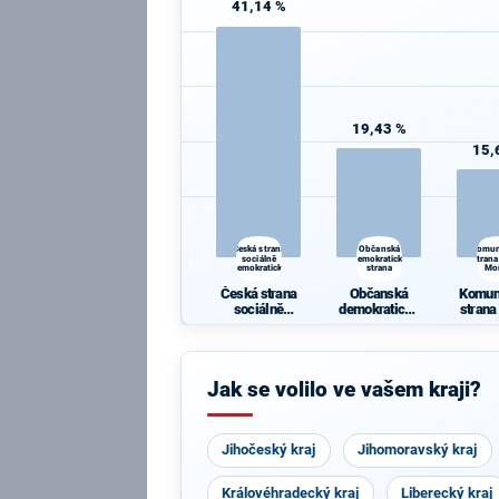
41,14 %
19,43 %
15,
Česká strana
Občanská
Komun
sociálně
demokratická
strana
demokratická
strana
Mo
Česká strana
Občanská
Komun
sociálně
demokratická
strana
demokratická
strana
Mo
Jak se volilo ve vašem kraji?
Jihočeský kraj
Jihomoravský kraj
Královéhradecký kraj
Liberecký kraj