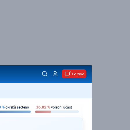
TV živě
0
%
36,82
%
okrsků sečteno
volební účast