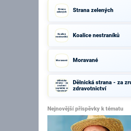
Strana zelených
Strana
zelených
Koalice nestraníků
Koalice
nestraníků
Moravané
Moravané
Dělnická
Dělnická strana - za z
strana - za
zrušení
zdravotnictví
poplatků ve
zdravotnictví
Nejnovější příspěvky k tématu