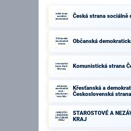
Česká strana
Česká strana sociálně
sociálně
demokratická
Občanská
Občanská demokratick
demokratická
strana
Komunistická
Komunistická strana Č
strana Čech a
Moravy
Křesťanská a
Křesťanská a demokrati
demokratická
unie -
Československá strana
Československá
strana lidová
STAROSTOVÉ A NEZÁV
STAROSTOVÉ
A NEZÁVISLÍ
PRO ZLÍNSKÝ
KRAJ
KRAJ