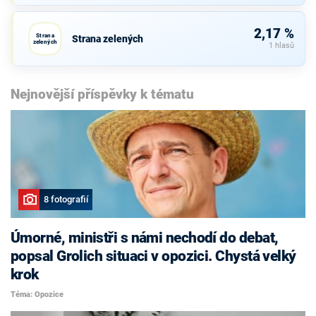
2,17 %
Strana
Strana zelených
zelených
1 hlasů
Nejnovější příspěvky k tématu
8 fotografií
Úmorné, ministři s námi nechodí do debat,
popsal Grolich situaci v opozici. Chystá velký
krok
Téma: Opozice