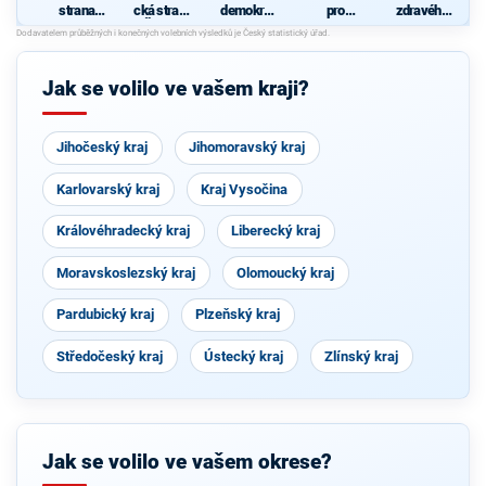
strana
cká strana
demokrati
pro
zdravého
sociálně
Čech a
cká strana
Plzeňský
rozumu
d
demokrati
Moravy
kraj
cká
Jak se volilo ve vašem kraji?
Jihočeský kraj
Jihomoravský kraj
Karlovarský kraj
Kraj Vysočina
Královéhradecký kraj
Liberecký kraj
Moravskoslezský kraj
Olomoucký kraj
Pardubický kraj
Plzeňský kraj
Středočeský kraj
Ústecký kraj
Zlínský kraj
Jak se volilo ve vašem okrese?