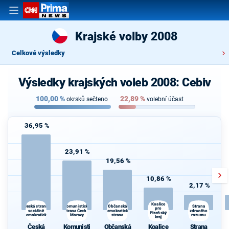
Krajské volby 2008
Celkové výsledky
Výsledky krajských voleb 2008: Cebiv
100,00
%
22,89
%
okrsků sečteno
volební účast
36,95 %
23,91 %
19,56 %
10,86 %
2,17 %
Koalice
Komunistická
Česká strana
Občanská
Strana
pro
sociálně
strana Čech a
demokratická
zdravého
Plzeňský
demokratická
Moravy
strana
rozumu
kraj
Česká
Komunisti
Občanská
Koalice
Strana