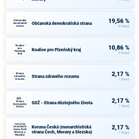
19,56 %
Občanská
Občanská demokratická strana
demokratická
strana
9 hlasů
Koalice
10,86 %
pro
Koalice pro Plzeňský kraj
Plzeňský
5 hlasů
kraj
2,17 %
Strana
Strana zdravého rozumu
zdravého
rozumu
1 hlasů
SDŽ -
2,17 %
Strana
SDŽ - Strana důstojného života
důstojného
1 hlasů
života
Koruna Česká
2,17 %
Koruna Česká (monarchistická
(monarchistická
strana Čech,
strana Čech, Moravy a Slezska)
Moravy a
1 hlasů
Slezska)