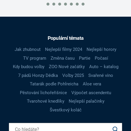
Populární témata
Jak zhubnout
Nejlepší filmy 2024
Nejlepší horory
TV program
Změna času
Partie
Počasí
Kdy budou volby
ZOO Nové začátky
Auto – katalog
7 pádů Honzy Dědka
Volby 2025
Svařené víno
Tatarák podle Pohlreicha
Aloe vera
Pěstování lichořeřišnice
Výpočet ascendentu
Tvarohové knedlíky
Nejlepší palačinky
Švestkový koláč