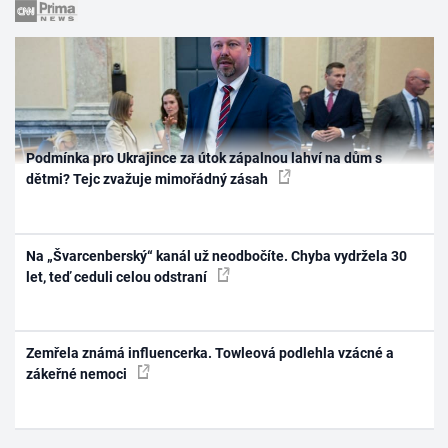
Podmínka pro Ukrajince za útok zápalnou lahví na dům s
dětmi? Tejc zvažuje mimořádný zásah
Na „Švarcenberský“ kanál už neodbočíte. Chyba vydržela 30
let, teď ceduli celou odstraní
Zemřela známá influencerka. Towleová podlehla vzácné a
zákeřné nemoci