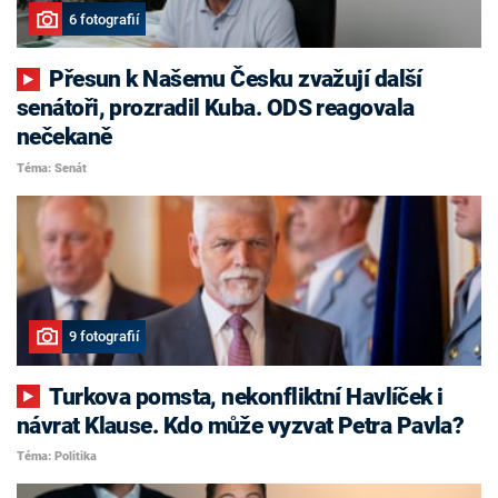
6 fotografií
Přesun k Našemu Česku zvažují další
senátoři, prozradil Kuba. ODS reagovala
nečekaně
Téma: Senát
9 fotografií
Turkova pomsta, nekonfliktní Havlíček i
návrat Klause. Kdo může vyzvat Petra Pavla?
Téma: Politika