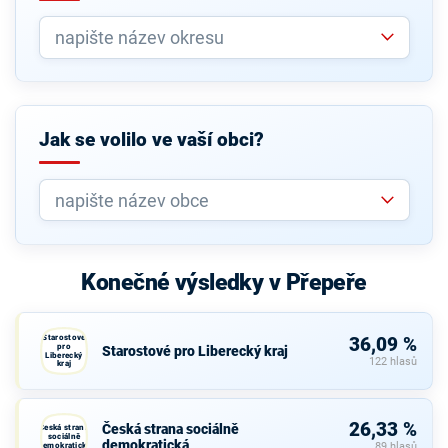
Jak se volilo ve vaší obci?
Konečné výsledky v Přepeře
Starostové
36,09 %
pro
Starostové pro Liberecký kraj
Liberecký
122 hlasů
kraj
26,33 %
Česká strana sociálně
Česká strana
sociálně
demokratická
demokratická
89 hlasů