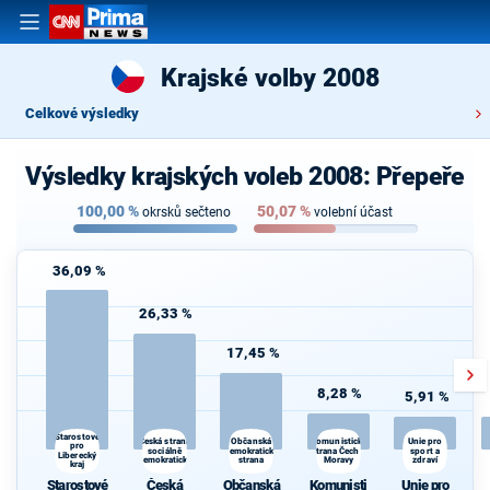
Krajské volby 2008
Celkové výsledky
Výsledky krajských voleb 2008: Přepeře
100,00
%
50,07
%
okrsků sečteno
volební účast
36,09 %
26,33 %
17,45 %
8,28 %
5,91 %
Starostové
Česká strana
Komunistická
Občanská
Unie pro
pro
sociálně
demokratická
strana Čech a
sport a
Liberecký
demokratická
strana
Moravy
zdraví
kraj
Starostové
Česká
Občanská
Komunisti
Unie pro