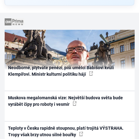
Neodborné, plýtváte penězi, píší umělci Babišovi kvůli
Klempířovi. Ministr kulturní politiku hájí
Muskova megalomanská vize: Největší budova světa bude
vyrábět čipy pro roboty i vesmír
Teploty v Česku rapidně stoupnou, platí trojitá VÝSTRAHA.
Tropy však brzy utnou silné bouřky