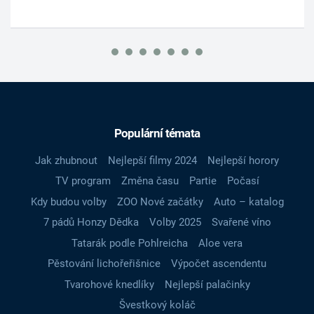
Populární témata
Jak zhubnout
Nejlepší filmy 2024
Nejlepší horory
TV program
Změna času
Partie
Počasí
Kdy budou volby
ZOO Nové začátky
Auto – katalog
7 pádů Honzy Dědka
Volby 2025
Svařené víno
Tatarák podle Pohlreicha
Aloe vera
Pěstování lichořeřišnice
Výpočet ascendentu
Tvarohové knedlíky
Nejlepší palačinky
Švestkový koláč