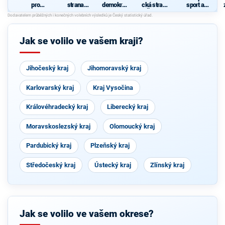
pro
strana
demokrati
cká strana
sport a
Liberecký
sociálně
cká strana
Čech a
zdraví
kraj
demokrati
Moravy
cká
Jak se volilo ve vašem kraji?
Jihočeský kraj
Jihomoravský kraj
Karlovarský kraj
Kraj Vysočina
Královéhradecký kraj
Liberecký kraj
Moravskoslezský kraj
Olomoucký kraj
Pardubický kraj
Plzeňský kraj
Středočeský kraj
Ústecký kraj
Zlínský kraj
Jak se volilo ve vašem okrese?