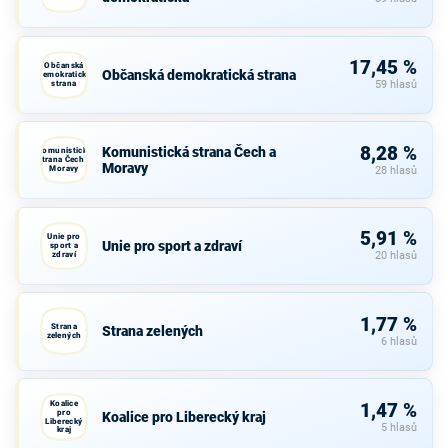
17,45 %
Občanská
Občanská demokratická strana
demokratická
strana
59 hlasů
8,28 %
Komunistická strana Čech a
Komunistická
strana Čech a
Moravy
Moravy
28 hlasů
5,91 %
Unie pro
Unie pro sport a zdraví
sport a
zdraví
20 hlasů
1,77 %
Strana
Strana zelených
zelených
6 hlasů
Koalice
1,47 %
pro
Koalice pro Liberecký kraj
Liberecký
5 hlasů
kraj