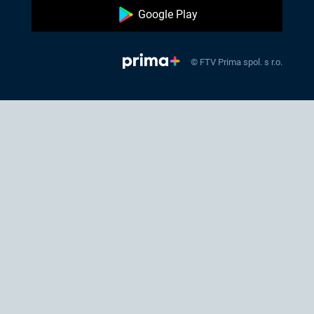
Google Play
© FTV Prima spol. s r.o.