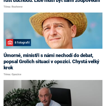
růst důchodů. Lidé musí být sami zodpovědní
Téma: Rozhovor
8 fotografií
Úmorné, ministři s námi nechodí do debat,
popsal Grolich situaci v opozici. Chystá velký
krok
Téma: Opozice