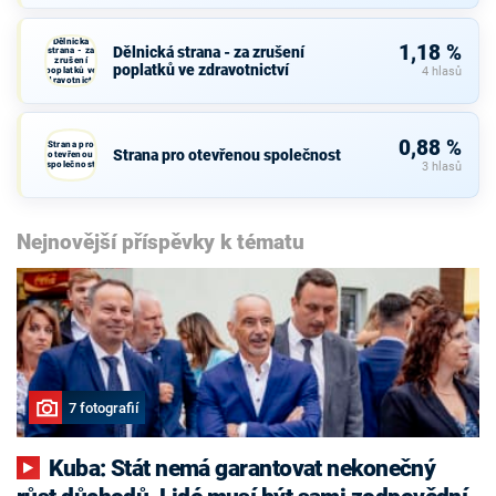
Dělnická
1,18 %
Dělnická strana - za zrušení
strana - za
zrušení
poplatků ve zdravotnictví
poplatků ve
4 hlasů
zdravotnictví
0,88 %
Strana pro
Strana pro otevřenou společnost
otevřenou
společnost
3 hlasů
Nejnovější příspěvky k tématu
7 fotografií
Kuba: Stát nemá garantovat nekonečný