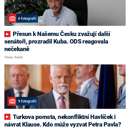
6 fotografií
Přesun k Našemu Česku zvažují další
senátoři, prozradil Kuba. ODS reagovala
nečekaně
Téma: Senát
9 fotografií
Turkova pomsta, nekonfliktní Havlíček i
návrat Klause. Kdo může vyzvat Petra Pavla?