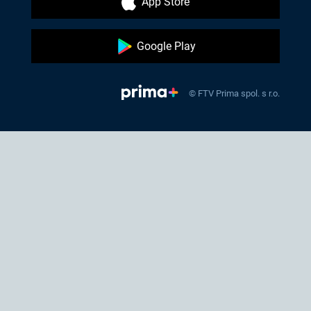
App Store
Google Play
© FTV Prima spol. s r.o.