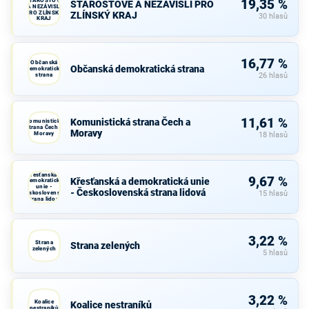
STAROSTOVÉ
19,35 %
STAROSTOVÉ A NEZÁVISLÍ PRO
A NEZÁVISLÍ
PRO ZLÍNSKÝ
ZLÍNSKÝ KRAJ
30 hlasů
KRAJ
16,77 %
Občanská
Občanská demokratická strana
demokratická
strana
26 hlasů
11,61 %
Komunistická strana Čech a
Komunistická
strana Čech a
Moravy
Moravy
18 hlasů
Křesťanská a
9,67 %
Křesťanská a demokratická unie
demokratická
unie -
- Československá strana lidová
Československá
15 hlasů
strana lidová
3,22 %
Strana
Strana zelených
zelených
5 hlasů
3,22 %
Koalice
Koalice nestraníků
nestraníků