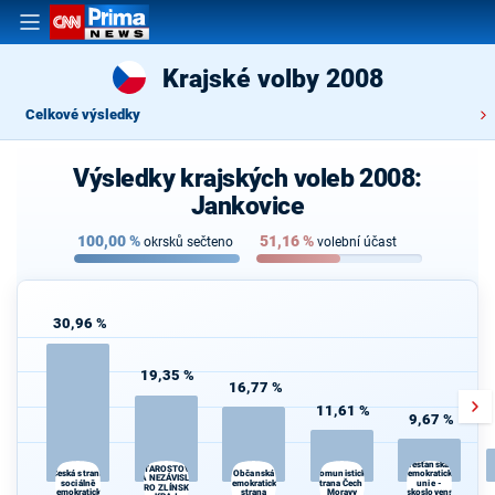
Krajské volby 2008
Celkové výsledky
Výsledky krajských voleb 2008:
Jankovice
100,00
%
51,16
%
okrsků sečteno
volební účast
30,96 %
19,35 %
16,77 %
11,61 %
9,67 %
Křesťanská a
STAROSTOVÉ
Komunistická
Česká strana
Občanská
demokratická
A NEZÁVISLÍ
sociálně
demokratická
strana Čech a
unie -
PRO ZLÍNSKÝ
demokratická
strana
Moravy
Československá