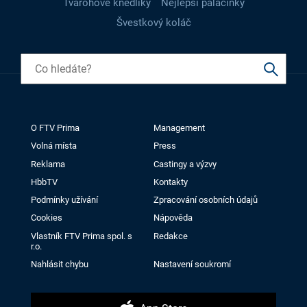
Tvarohové knedlíky
Nejlepší palačinky
Švestkový koláč
O FTV Prima
Management
Volná místa
Press
Reklama
Castingy a výzvy
HbbTV
Kontakty
Podmínky užívání
Zpracování osobních údajů
Cookies
Nápověda
Vlastník FTV Prima spol. s
Redakce
r.o.
Nahlásit chybu
Nastavení soukromí