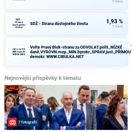
5 hlasů
SDŽ -
1,93 %
Strana
SDŽ - Strana důstojného života
důstojného
3 hlasů
života
Volte Pravý Blok-stranu za ODVOLAT.polit.,NÍZKÉ
avý Blok-stranu za ODVOLAT.polit.,NÍZKÉ
daně,VYROVN.rozp.,MIN.byrokr.,SPRAV.just.,PŘÍMOU
VN.rozp.,MIN.byrokr.,SPRAV.just.,PŘÍMOU
demokr. WWW.CIBULKA.NET
demokr. WWW.CIBULKA.NET
Nejnovější příspěvky k tématu
7 fotografií