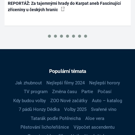
REPORTÁŽ: Za tajemnými hrady do Karpat aneb Fascinující
zříceniny u českých hranic
Populární témata
Jak zhubnout
Nejlepší filmy 2024
Nejlepší horory
TV program
Změna času
Partie
Počasí
Kdy budou volby
ZOO Nové začátky
Auto – katalog
7 pádů Honzy Dědka
Volby 2025
Svařené víno
Tatarák podle Pohlreicha
Aloe vera
Pěstování lichořeřišnice
Výpočet ascendentu