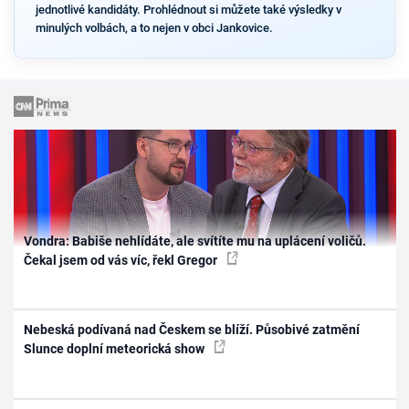
jednotlivé kandidáty. Prohlédnout si můžete také výsledky v
minulých volbách, a to nejen v obci Jankovice.
Vondra: Babiše nehlídáte, ale svítíte mu na uplácení voličů.
Čekal jsem od vás víc, řekl Gregor
Nebeská podívaná nad Českem se blíží. Působivé zatmění
Slunce doplní meteorická show