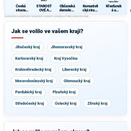
KRAJ
strana lidová
Česká
STAROST
Občanská
Komunisti
Křesťansk
strana
OVÉ A
demokrati
cká strana
á a
sociálně
NEZÁVISL
cká strana
Čech a
demokrati
demokrati
Í PRO
Moravy
cká unie -
cká
ZLÍNSKÝ
Českoslov
KRAJ
enská
Jak se volilo ve vašem kraji?
strana
lidová
Jihočeský kraj
Jihomoravský kraj
Karlovarský kraj
Kraj Vysočina
Královéhradecký kraj
Liberecký kraj
Moravskoslezský kraj
Olomoucký kraj
Pardubický kraj
Plzeňský kraj
Středočeský kraj
Ústecký kraj
Zlínský kraj