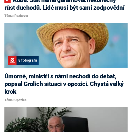
růst důchodů. Lidé musí být sami zodpovědní
Téma: Rozhovor
8 fotografií
Úmorné, ministři s námi nechodí do debat,
popsal Grolich situaci v opozici. Chystá velký
krok
Téma: Opozice