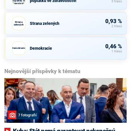
poplatků ve zdravotnictví
poplatků ve
3 hlasů
zdravotnictví
0,93 %
Strana
Strana zelených
zelených
2 hlasů
0,46 %
Demokracie
Demokracie
1 hlasů
Nejnovější příspěvky k tématu
7 fotografií
Kuba: Stát nemá garantovat nekonečný