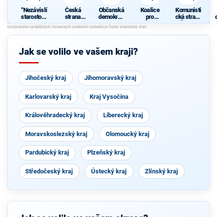
"Nezávislí
Česká
Občanská
Koalice
Komunisti
starostové
strana
demokrati
pro
cká strana
pro kraj"
sociálně
cká strana
Pardubick
Čech a
ž
demokrati
ý kraj
Moravy
cká
p
Jak se volilo ve vašem kraji?
Jihočeský kraj
Jihomoravský kraj
Karlovarský kraj
Kraj Vysočina
Královéhradecký kraj
Liberecký kraj
Moravskoslezský kraj
Olomoucký kraj
Pardubický kraj
Plzeňský kraj
Středočeský kraj
Ústecký kraj
Zlínský kraj