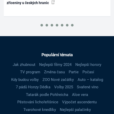
zříceniny u českých hranic
Populární témata
Jak zhubnout
Nejlepší filmy 2024
Nejlepší horory
TV program
Změna času
Partie
Počasí
Kdy budou volby
ZOO Nové začátky
Auto – katalog
7 pádů Honzy Dědka
Volby 2025
Svařené víno
Tatarák podle Pohlreicha
Aloe vera
Pěstování lichořeřišnice
Výpočet ascendentu
Tvarohové knedlíky
Nejlepší palačinky