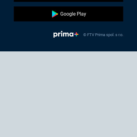
Google Play
© FTV Prima spol. s r.o.