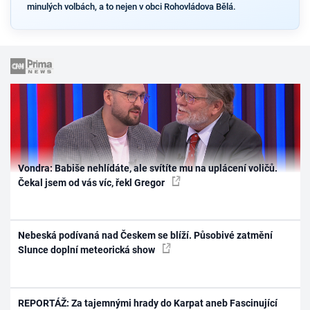
minulých volbách, a to nejen v obci Rohovládova Bělá.
Vondra: Babiše nehlídáte, ale svítíte mu na uplácení voličů.
Čekal jsem od vás víc, řekl Gregor
Nebeská podívaná nad Českem se blíží. Působivé zatmění
Slunce doplní meteorická show
REPORTÁŽ: Za tajemnými hrady do Karpat aneb Fascinující