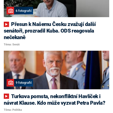
6 fotografií
Přesun k Našemu Česku zvažují další
senátoři, prozradil Kuba. ODS reagovala
nečekaně
Téma: Senát
9 fotografií
Turkova pomsta, nekonfliktní Havlíček i
návrat Klause. Kdo může vyzvat Petra Pavla?
Téma: Politika