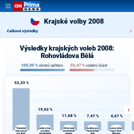
Krajské volby 2008
Celkové výsledky
Výsledky krajských voleb 2008:
Rohovládova Bělá
100,00
%
55,47
%
okrsků sečteno
volební účast
52,33 %
19,62 %
11,68 %
7,47 %
4,67 %
Česká strana
Koalice pro
"Nezávislí
Občanská
Komunistická
starostové
sociálně
demokratická
Pardubický
strana Čech a
pro kraj"
demokratická
strana
kraj
Moravy