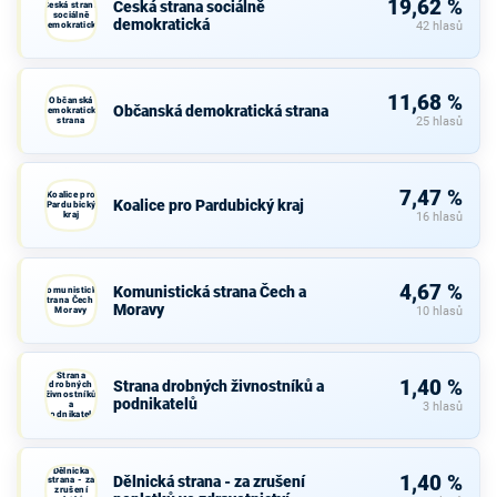
19,62 %
Česká strana sociálně
Česká strana
sociálně
demokratická
demokratická
42 hlasů
11,68 %
Občanská
Občanská demokratická strana
demokratická
strana
25 hlasů
7,47 %
Koalice pro
Koalice pro Pardubický kraj
Pardubický
kraj
16 hlasů
4,67 %
Komunistická strana Čech a
Komunistická
strana Čech a
Moravy
Moravy
10 hlasů
Strana
1,40 %
Strana drobných živnostníků a
drobných
živnostníků
podnikatelů
a
3 hlasů
podnikatelů
Dělnická
1,40 %
Dělnická strana - za zrušení
strana - za
zrušení