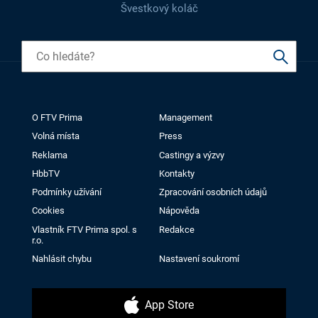
Švestkový koláč
O FTV Prima
Management
Volná místa
Press
Reklama
Castingy a výzvy
HbbTV
Kontakty
Podmínky užívání
Zpracování osobních údajů
Cookies
Nápověda
Vlastník FTV Prima spol. s
Redakce
r.o.
Nahlásit chybu
Nastavení soukromí
App Store