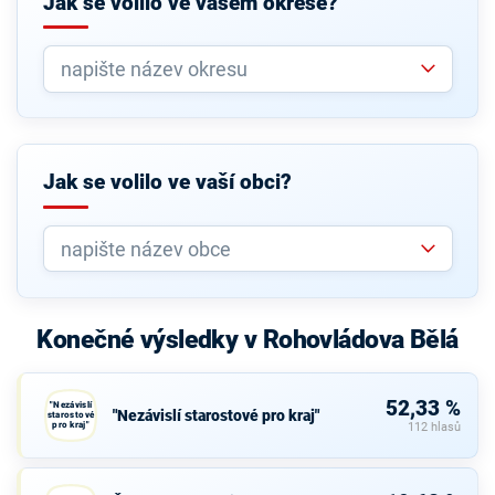
Jak se volilo ve vašem okrese?
Jak se volilo ve vaší obci?
Konečné výsledky v Rohovládova Bělá
52,33 %
"Nezávislí
"Nezávislí starostové pro kraj"
starostové
pro kraj"
112 hlasů