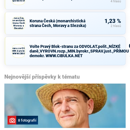
společnost
4 hlasů
Koruna Česká
1,23 %
Koruna Česká (monarchistická
(monarchistická
strana Čech,
strana Čech, Moravy a Slezska)
Moravy a
2 hlasů
Slezska)
Volte Pravý Blok-stranu za ODVOLAT.polit.,NÍZKÉ
avý Blok-stranu za ODVOLAT.polit.,NÍZKÉ
daně,VYROVN.rozp.,MIN.byrokr.,SPRAV.just.,PŘÍMOU
VN.rozp.,MIN.byrokr.,SPRAV.just.,PŘÍMOU
demokr. WWW.CIBULKA.NET
demokr. WWW.CIBULKA.NET
Nejnovější příspěvky k tématu
8 fotografií