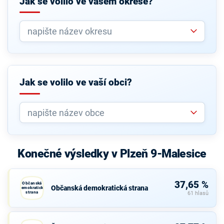
Jak se volilo ve vašem okrese?
Jak se volilo ve vaší obci?
Konečné výsledky v Plzeň 9-Malesice
37,65 %
Občanská
Občanská demokratická strana
demokratická
strana
61 hlasů