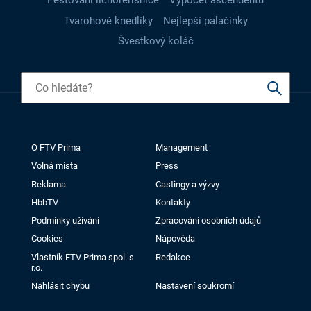
Pěstování lichořeřišnice
Výpočet ascendentu
Tvarohové knedlíky
Nejlepší palačinky
Švestkový koláč
O FTV Prima
Management
Volná místa
Press
Reklama
Castingy a výzvy
HbbTV
Kontakty
Podmínky užívání
Zpracování osobních údajů
Cookies
Nápověda
Vlastník FTV Prima spol. s
Redakce
r.o.
Nahlásit chybu
Nastavení soukromí