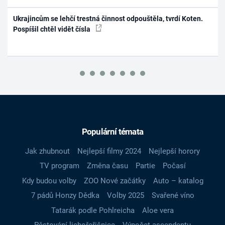
Ukrajincům se lehčí trestná činnost odpouštěla, tvrdí Koten.
Pospíšil chtěl vidět čísla
Populární témata
Jak zhubnout
Nejlepší filmy 2024
Nejlepší horory
TV program
Změna času
Partie
Počasí
Kdy budou volby
ZOO Nové začátky
Auto – katalog
7 pádů Honzy Dědka
Volby 2025
Svařené víno
Tatarák podle Pohlreicha
Aloe vera