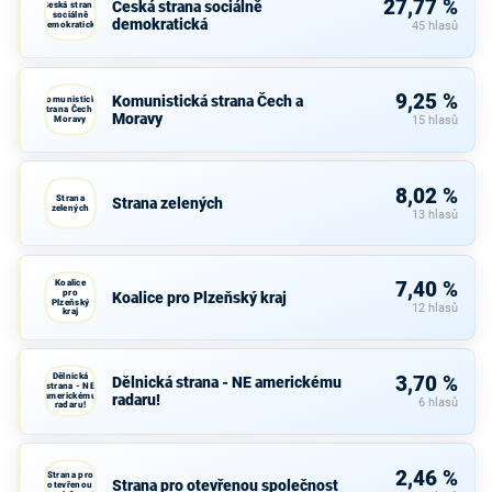
27,77 %
Česká strana sociálně
Česká strana
sociálně
demokratická
demokratická
45 hlasů
9,25 %
Komunistická strana Čech a
Komunistická
strana Čech a
Moravy
Moravy
15 hlasů
8,02 %
Strana
Strana zelených
zelených
13 hlasů
Koalice
7,40 %
pro
Koalice pro Plzeňský kraj
Plzeňský
12 hlasů
kraj
Dělnická
3,70 %
Dělnická strana - NE americkému
strana - NE
americkému
radaru!
6 hlasů
radaru!
2,46 %
Strana pro
Strana pro otevřenou společnost
otevřenou