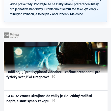
vidíte právě tady. Podívejte se na zisky stran i preferenční hlasy
pro jednotlivé kandidáty. Prohlédnout si můžete také výsledky v
minulých volbách, a to nejen v obci Plzeň 9-Malesice.
Hráči bojují proti vypínání videoher. Tvoříme precedent i pro
fyzický svět, říká Gregorová
GLOSA: Vracet Ukrajince do války je zlo. Žádný rodič si
nepřeje smrt syna v zákopu