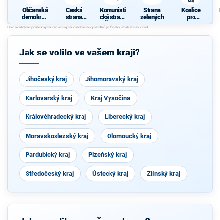
kraj
Občanská
Česká
Komunisti
Strana
Koalice
demokrati
strana
cká strana
zelených
pro
cká strana
sociálně
Čech a
Plzeňský
demokrati
Moravy
kraj
cká
m
Jak se volilo ve vašem kraji?
Jihočeský kraj
Jihomoravský kraj
Karlovarský kraj
Kraj Vysočina
Královéhradecký kraj
Liberecký kraj
Moravskoslezský kraj
Olomoucký kraj
Pardubický kraj
Plzeňský kraj
Středočeský kraj
Ústecký kraj
Zlínský kraj