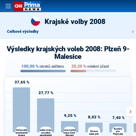
Krajské volby 2008
Celkové výsledky
Výsledky krajských voleb 2008: Plzeň 9-
Malesice
100,00
%
35,20
%
okrsků sečteno
volební účast
37,65 %
27,77 %
9,25 %
8,02 %
7,40 %
Koalice
Česká strana
Občanská
Komunistická
pro
Strana
demokratická
sociálně
strana Čech a
zelených
Plzeňský
strana
demokratická
Moravy