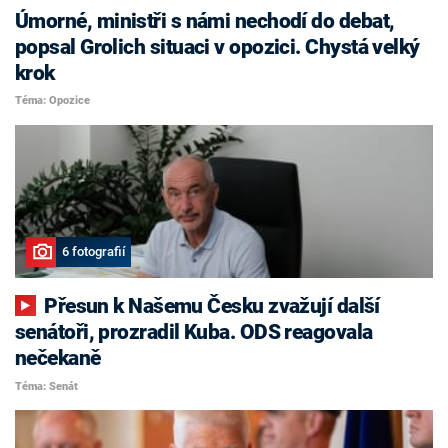
Úmorné, ministři s námi nechodí do debat,
popsal Grolich situaci v opozici. Chystá velký
krok
Téma: Opozice
6 fotografií
Přesun k Našemu Česku zvažují další
senátoři, prozradil Kuba. ODS reagovala
nečekaně
Téma: Senát