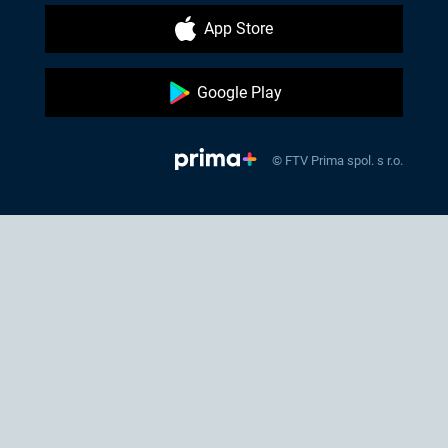
App Store
Google Play
© FTV Prima spol. s r.o.