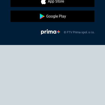
App Store
Google Play
© FTV Prima spol. s r.o.