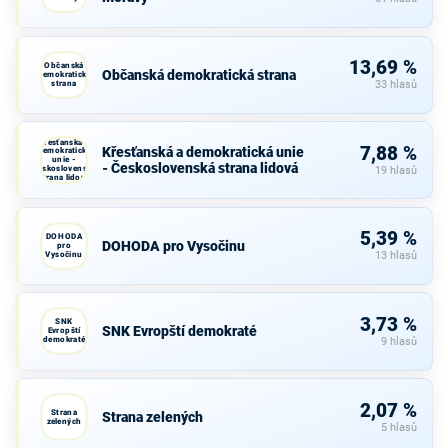
13,69 %
Občanská
Občanská demokratická strana
demokratická
strana
33 hlasů
Křesťanská a
7,88 %
Křesťanská a demokratická unie
demokratická
unie -
- Československá strana lidová
Československá
19 hlasů
strana lidová
5,39 %
DOHODA
DOHODA pro Vysočinu
pro
Vysočinu
13 hlasů
3,73 %
SNK
SNK Evropští demokraté
Evropští
demokraté
9 hlasů
2,07 %
Strana
Strana zelených
zelených
5 hlasů