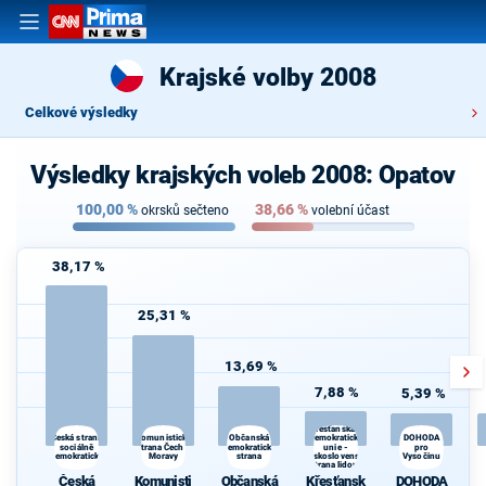
Krajské volby 2008
Celkové výsledky
Výsledky krajských voleb 2008: Opatov
100,00
%
38,66
%
okrsků sečteno
volební účast
38,17 %
25,31 %
13,69 %
7,88 %
5,39 %
Křesťanská a
Komunistická
demokratická
Česká strana
Občanská
DOHODA
sociálně
strana Čech a
demokratická
unie -
pro
demokratická
Moravy
strana
Československá
Vysočinu
strana lidová
Česká
Komunisti
Občanská
Křesťansk
DOHODA