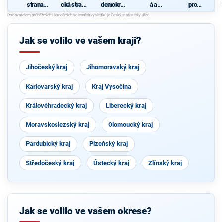
strana
cká strana
demokrati
á a
pro
sociálně
Čech a
cká strana
demokrati
Vysočinu
d
demokrati
Moravy
cká unie -
cká
Českoslov
enská
Jak se volilo ve vašem kraji?
strana
lidová
Jihočeský kraj
Jihomoravský kraj
Karlovarský kraj
Kraj Vysočina
Královéhradecký kraj
Liberecký kraj
Moravskoslezský kraj
Olomoucký kraj
Pardubický kraj
Plzeňský kraj
Středočeský kraj
Ústecký kraj
Zlínský kraj
Jak se volilo ve vašem okrese?