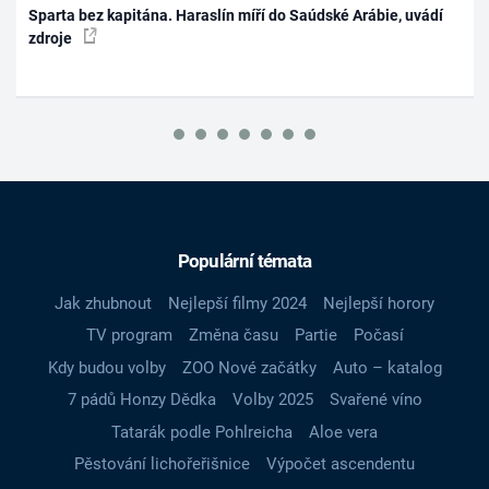
Sparta bez kapitána. Haraslín míří do Saúdské Arábie, uvádí
zdroje
Populární témata
Jak zhubnout
Nejlepší filmy 2024
Nejlepší horory
TV program
Změna času
Partie
Počasí
Kdy budou volby
ZOO Nové začátky
Auto – katalog
7 pádů Honzy Dědka
Volby 2025
Svařené víno
Tatarák podle Pohlreicha
Aloe vera
Pěstování lichořeřišnice
Výpočet ascendentu