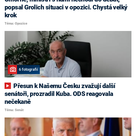
popsal Grolich situaci v opozici. Chystá velký
krok
Téma: Opozice
6 fotografií
Přesun k Našemu Česku zvažují další
senátoři, prozradil Kuba. ODS reagovala
nečekaně
Téma: Senát