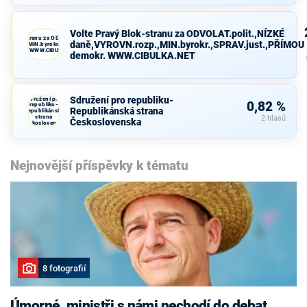
Volte Pravý Blok-stranu za ODVOLAT.polit.,NÍZKÉ
avý Blok-stranu za ODVOLAT.polit.,NÍZKÉ
daně,VYROVN.rozp.,MIN.byrokr.,SPRAV.just.,PŘÍMOU
VN.rozp.,MIN.byrokr.,SPRAV.just.,PŘÍMOU
demokr. WWW.CIBULKA.NET
demokr. WWW.CIBULKA.NET
Sdružení pro republiku-
Sdružení pro
0,82 %
republiku-
Republikánská strana
Republikánská
strana
2 hlasů
Československa
Československa
Nejnovější příspěvky k tématu
8 fotografií
Úmorné, ministři s námi nechodí do debat,