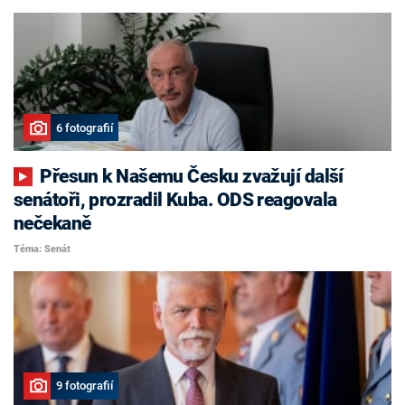
6 fotografií
Přesun k Našemu Česku zvažují další
senátoři, prozradil Kuba. ODS reagovala
nečekaně
Téma: Senát
9 fotografií