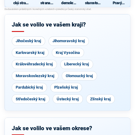
cká strana
strana
demokrati
starostové
Pravý
Čech a
sociálně
cká strana
pro kraj"
Blok-
d
Moravy
demokrati
stranu za
cká
ODVOLAT.
polit.,NÍZK
Jak se volilo ve vašem kraji?
É
daně,VYR
OVN.rozp.
,MIN.byro
Jihočeský kraj
Jihomoravský kraj
kr.,SPRAV.
just.,PŘÍM
OU
Karlovarský kraj
Kraj Vysočina
demokr.
WWW.CIB
ULKA.NET
Královéhradecký kraj
Liberecký kraj
Moravskoslezský kraj
Olomoucký kraj
Pardubický kraj
Plzeňský kraj
Středočeský kraj
Ústecký kraj
Zlínský kraj
Jak se volilo ve vašem okrese?