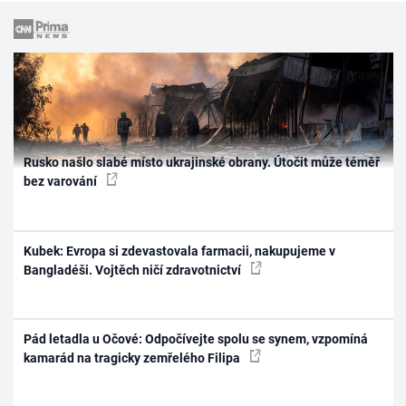
Rusko našlo slabé místo ukrajinské obrany. Útočit může téměř
bez varování
Kubek: Evropa si zdevastovala farmacii, nakupujeme v
Bangladéši. Vojtěch ničí zdravotnictví
Pád letadla u Očové: Odpočívejte spolu se synem, vzpomíná
kamarád na tragicky zemřelého Filipa