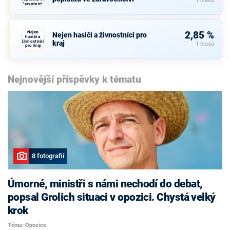
1 hlasů
zdravotnictví
Nejen
2,85 %
Nejen hasiči a živnostníci pro
hasiči a
živnostníci
kraj
1 hlasů
pro kraj
Nejnovější příspěvky k tématu
8 fotografií
Úmorné, ministři s námi nechodí do debat,
popsal Grolich situaci v opozici. Chystá velký
krok
Téma: Opozice