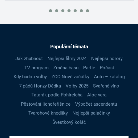
Populární témata
Jak zhubnout
Nejlepší filmy 2024
Nejlepší horory
TV program
Změna času
Partie
Počasí
Kdy budou volby
ZOO Nové začátky
Auto – katalog
7 pádů Honzy Dědka
Volby 2025
Svařené víno
Tatarák podle Pohlreicha
Aloe vera
Pěstování lichořeřišnice
Výpočet ascendentu
Tvarohové knedlíky
Nejlepší palačinky
Švestkový koláč