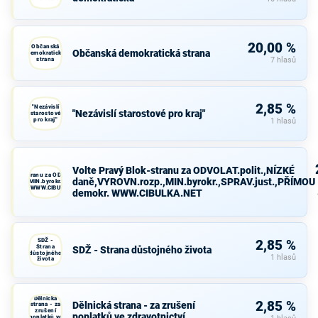
20,00 %
Občanská
Občanská demokratická strana
demokratická
strana
7 hlasů
2,85 %
"Nezávislí
"Nezávislí starostové pro kraj"
starostové
pro kraj"
1 hlasů
Volte Pravý Blok-stranu za ODVOLAT.polit.,NÍZKÉ
avý Blok-stranu za ODVOLAT.polit.,NÍZKÉ
daně,VYROVN.rozp.,MIN.byrokr.,SPRAV.just.,PŘÍMOU
VN.rozp.,MIN.byrokr.,SPRAV.just.,PŘÍMOU
demokr. WWW.CIBULKA.NET
demokr. WWW.CIBULKA.NET
SDŽ -
2,85 %
Strana
SDŽ - Strana důstojného života
důstojného
1 hlasů
života
Dělnická
2,85 %
Dělnická strana - za zrušení
strana - za
zrušení
poplatků ve zdravotnictví
poplatků ve