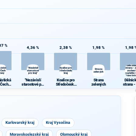
07 %
4,36 %
2,38 %
1,98 %
1,98 
Dělnická
istická
"Nezávislí
Koalice pro
strana - 
Strana
 Čech a
starostové
Středočeský
zrušení
zelených
ravy
pro kraj"
kraj
poplatků 
zdravotnic
istická
"Nezávislí
Koalice pro
Strana
Dělnic
 Čech a
starostové pro
Středočeský
zelených
strana -
ravy
kraj"
kraj
zrušen
poplatků
zdravotni
Karlovarský kraj
Kraj Vysočina
Moravskoslezský kraj
Olomoucký kraj