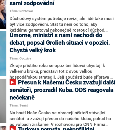
sami zodpovědní
Téma: Rozhovor
Důchodový systém potřebuje revizi, ale lidé také musí
být více zodpovědní. Stát tu není od toho, aby
každému garantoval nekonečně rostoucí důchod.
Úmorné, ministři s námi nechodí do
Chybí tu nový systém a my ho představíme,řekl
hejtman Jihočeského kraje a předseda hnutí Naše
debat, popsal Grolich situaci v opozici.
Česko Martin Kuba v rozhovoru pro CNN Prima NEWS.
Chystá velký krok
V čele státu pak podle něj nemůže být člověk, který by
Téma: Opozice
střetem zájmů omezoval čerpání financí a rozvoj,
dodal. Řešení u Andreje Babiše ale hodnotit nechtěl.
Zkraje příštího roku se opoziční lidovci chystají k
velkému kroku, představí totiž svou velkou
hospodářskou strategii. Její součástí bude příprava na
Přesun k Našemu Česku zvažují další
stárnutí populace, řekl ve středu na setkání s novináři
nový předseda lidovců Jan Grolich. Ten zároveň v
senátoři, prozradil Kuba. ODS reagovala
senátních volbách kandiduje ve Vyškově. Popsal i
nečekaně
aktivitu opozice, o níž vládní strany nebo političtí
Téma: Senát
komentátoři mluví jako o slabé a v defenzivě. „Je to
úmorná práce upozorňovat na chyby vlády. Ministři s
Na hnutí Naše Česko se obracejí někteří stávající
námi navíc nechodí do debat. Chceme ale ukazovat
senátoři a zvažují přesun do našeho klubu, pokud ho
svoje témata,“ odpověděl Grolich na dotaz CNN Prima
po volbách získáme. V rozhovoru pro CNN Prima
Turkova pomsta, nekonfliktní
NEWS.