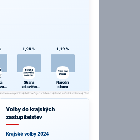
%
1,98 %
1,19 %
za
Strana
Národní
zdravého
strana
ve
rozumu
tví
ká
Strana
Národní
 za
zdravého
strana
í
rozumu
 ve
ctví
Volby do krajských
zastupitelstev
Krajské volby 2024