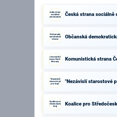
Česká strana
Česká strana sociálně
sociálně
demokratická
Občanská
Občanská demokratick
demokratická
strana
Komunistická
Komunistická strana Č
strana Čech a
Moravy
"Nezávislí
"Nezávislí starostové p
starostové
pro kraj"
Koalice pro
Koalice pro Středočesk
Středočeský
kraj