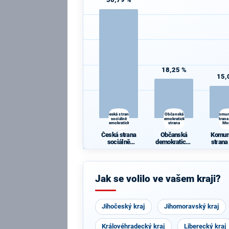
18,25 %
15,
Česká strana
Občanská
Komun
sociálně
demokratická
strana
demokratická
strana
Mo
Česká strana
Občanská
Komun
sociálně
demokratická
strana
demokratická
strana
Mo
Jak se volilo ve vašem kraji?
Jihočeský kraj
Jihomoravský kraj
Královéhradecký kraj
Liberecký kraj