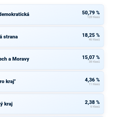
50,79 %
 demokratická
128 hlasů
18,25 %
á strana
46 hlasů
15,07 %
ech a Moravy
38 hlasů
4,36 %
ro kraj"
11 hlasů
2,38 %
ý kraj
6 hlasů