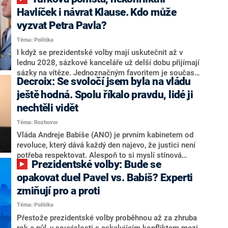
NEWS to řekl zakladatel hnutí a jihočeský hejtman
Martin Kuba. Konkrétní nebyl, ale získat by takto mohl
Havlíček i návrat Klause. Kdo může
například senátora Zdeňka Hrabu, který je dnes
vyzvat Petra Pavla?
součástí klubu ODS a TOP 09. Hraba to na dotaz
Téma: Politika
redakce nevyloučil. Předseda klubu senátorů ODS
Zdeněk Nytra redakci řekl, že počítá s odchodem
I když se prezidentské volby mají uskutečnit až v
některých senátorů z klubu a že Naše Česko není
lednu 2028, sázkové kanceláře už delší dobu přijímají
nepřítel, ale soupeř.
sázky na vítěze. Jednoznačným favoritem je současná
Decroix: Se svoločí jsem byla na vládu
hlava státu Petr Pavel. Daleko za ním pak bookmakeři
zmiňují dva výrazné politiky ANO, tedy premiéra
ještě hodná. Spolu říkalo pravdu, lidé ji
Andreje Babiše a ministra průmyslu Karla Havlíčka.
nechtěli vidět
Oblíbeným tipem samotných sázkařů je poslanec za
Téma: Rozhovor
Motoristy Filip Turek. Politolog Jan Kubáček nicméně
o případné kandidatuře kohokoliv ze zmíněné trojice
Vláda Andreje Babiše (ANO) je prvním kabinetem od
značně pochybuje. Podle něj současná koalice dosud
revoluce, který dává každý den najevo, že justici není
nemá osobu, která by Pavlovi mohla konkurovat.
potřeba respektovat. Alespoň to si myslí stínová
Prezidentské volby: Bude se
ministryně spravedlnosti ODS Eva Decroix. V
rozhovoru pro CNN Prima NEWS si nebrala servítky
opakovat duel Pavel vs. Babiš? Experti
ohledně politického výkonu svého nástupce Jeronýma
zmiňují pro a proti
Tejce (za ANO) či vládní zmocněnkyně pro lidská
Téma: Politika
práva Taťány Malé (ANO). Označením „svoloč“ na
adresu vlády prý byla ještě hodná. Decroix se také
Přestože prezidentské volby proběhnou až za zhruba
vrátila k volební porážce koalice Spolu či promluvila o
rok a půl, v souvislosti s eskalujícím konfliktem mezi