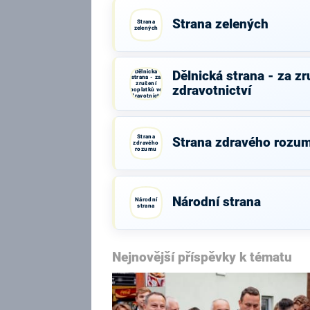
Strana zelených
Strana
zelených
Dělnická
Dělnická strana - za z
strana - za
zrušení
zdravotnictví
poplatků ve
zdravotnictví
Strana
Strana zdravého rozu
zdravého
rozumu
Národní strana
Národní
strana
Nejnovější příspěvky k tématu