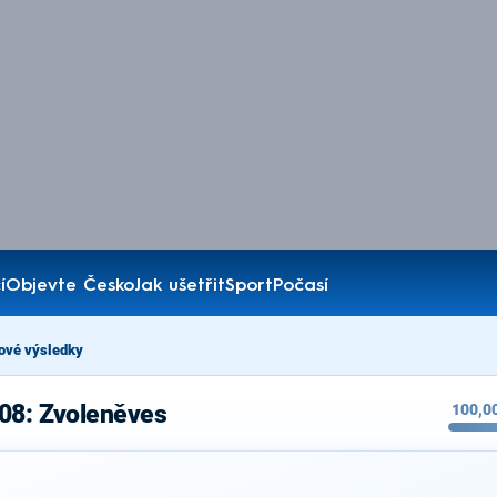
í
Objevte Česko
Jak ušetřit
Sport
Počasí
ové výsledky
008: Zvoleněves
100,0