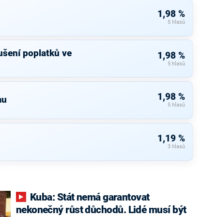
1,98 %
5 hlasů
rušení poplatků ve
1,98 %
5 hlasů
1,98 %
mu
5 hlasů
1,19 %
3 hlasů
Kuba: Stát nemá garantovat
nekonečný růst důchodů. Lidé musí být