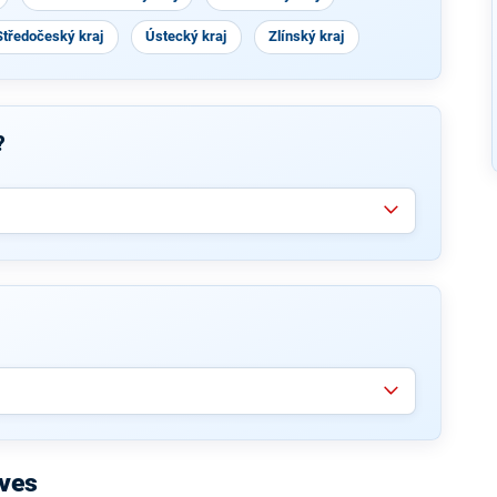
Středočeský kraj
Ústecký kraj
Zlínský kraj
?
ěves