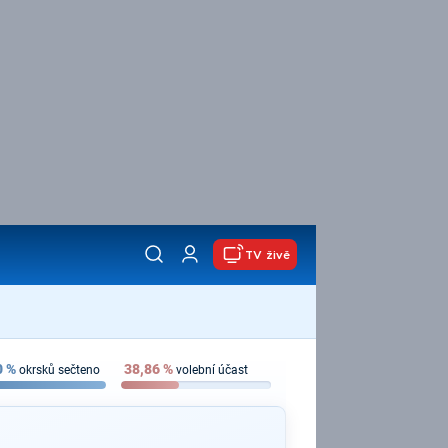
TV živě
0
%
38,86
%
okrsků sečteno
volební účast