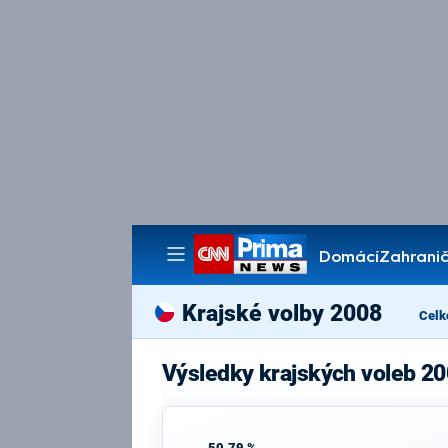
Domácí
Zahranič
Pořady
Krajské volby 2008
Celk
Výsledky krajských voleb 2
50,79 %