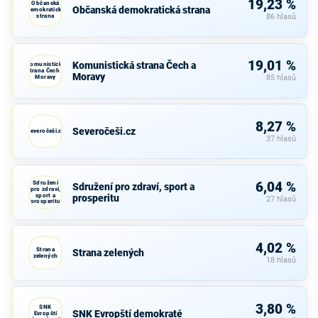
19,23 %
Občanská
Občanská demokratická strana
demokratická
strana
86 hlasů
19,01 %
Komunistická strana Čech a
Komunistická
strana Čech a
Moravy
Moravy
85 hlasů
8,27 %
Severočeši.cz
Severočeši.cz
37 hlasů
Sdružení
6,04 %
Sdružení pro zdraví, sport a
pro zdraví,
sport a
prosperitu
27 hlasů
prosperitu
4,02 %
Strana
Strana zelených
zelených
18 hlasů
3,80 %
SNK
SNK Evropští demokraté
Evropští