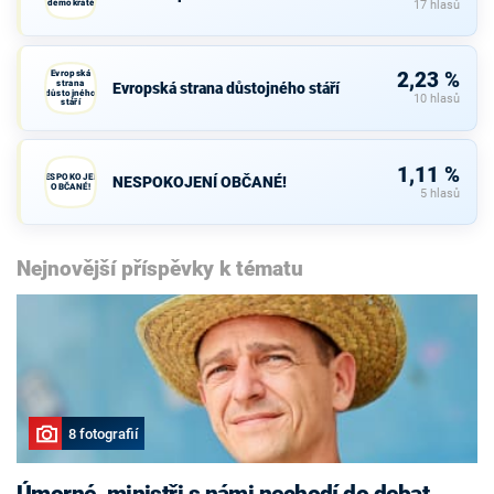
demokraté
17 hlasů
Evropská
2,23 %
strana
Evropská strana důstojného stáří
důstojného
10 hlasů
stáří
1,11 %
NESPOKOJENÍ
NESPOKOJENÍ OBČANÉ!
OBČANÉ!
5 hlasů
Nejnovější příspěvky k tématu
8 fotografií
Úmorné, ministři s námi nechodí do debat,