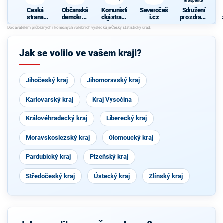
prosperitu
Česká
Občanská
Komunisti
Severočeš
Sdružení
strana
demokrati
cká strana
i.cz
pro zdraví,
sociálně
cká strana
Čech a
sport a
demokrati
Moravy
prosperitu
cká
Jak se volilo ve vašem kraji?
Jihočeský kraj
Jihomoravský kraj
Karlovarský kraj
Kraj Vysočina
Královéhradecký kraj
Liberecký kraj
Moravskoslezský kraj
Olomoucký kraj
Pardubický kraj
Plzeňský kraj
Středočeský kraj
Ústecký kraj
Zlínský kraj