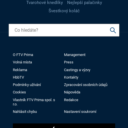
Tvarohové knedlíky
Nejlepší palačinky
Švestkový koláč
O FTV Prima
Management
Volná místa
Press
Reklama
Castingy a výzvy
HbbTV
Kontakty
Podmínky užívání
Zpracování osobních údajů
Cookies
Nápověda
Vlastník FTV Prima spol. s
Redakce
r.o.
Nahlásit chybu
Nastavení soukromí