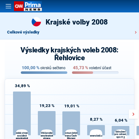
Krajské volby 2008
Celkové výsledky
Výsledky krajských voleb 2008:
Řehlovice
100,00
%
45,73
%
okrsků sečteno
volební účast
34,89 %
19,23 %
19,01 %
8,27 %
6,04 %
Sdružení
Občanská
Česká strana
Komunistická
pro zdraví,
sociálně
demokratická
strana Čech a
Severočeši.cz
sport a
demokratická
strana
Moravy