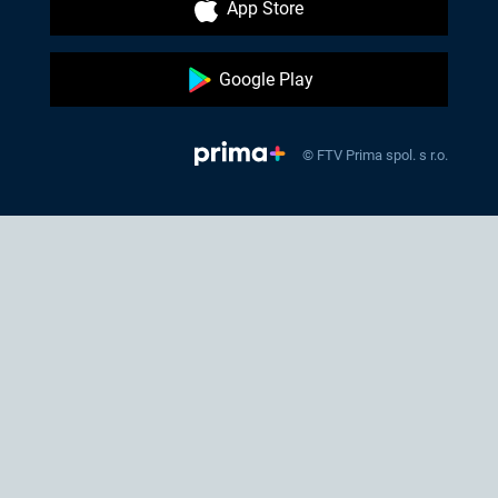
App Store
Google Play
© FTV Prima spol. s r.o.