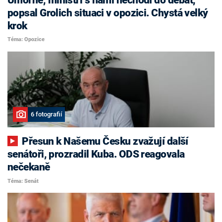
popsal Grolich situaci v opozici. Chystá velký
krok
Téma: Opozice
6 fotografií
Přesun k Našemu Česku zvažují další
senátoři, prozradil Kuba. ODS reagovala
nečekaně
Téma: Senát