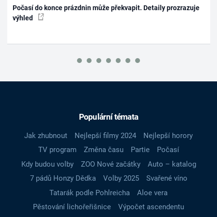
Počasí do konce prázdnin může překvapit. Detaily prozrazuje
výhled
Populární témata
Jak zhubnout
Nejlepší filmy 2024
Nejlepší horory
TV program
Změna času
Partie
Počasí
Kdy budou volby
ZOO Nové začátky
Auto – katalog
7 pádů Honzy Dědka
Volby 2025
Svařené víno
Tatarák podle Pohlreicha
Aloe vera
Pěstování lichořeřišnice
Výpočet ascendentu