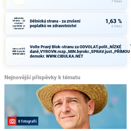
7 hlasů
Dělnická
1,63 %
Dělnická strana - za zrušení
strana - za
zrušení
poplatků ve zdravotnictví
poplatků ve
6 hlasů
zdravotnictví
Volte Pravý Blok-stranu za ODVOLAT.polit.,NÍZKÉ
avý Blok-stranu za ODVOLAT.polit.,NÍZKÉ
daně,VYROVN.rozp.,MIN.byrokr.,SPRAV.just.,PŘÍMOU
VN.rozp.,MIN.byrokr.,SPRAV.just.,PŘÍMOU
demokr. WWW.CIBULKA.NET
demokr. WWW.CIBULKA.NET
Nejnovější příspěvky k tématu
8 fotografií