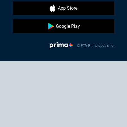
App Store
Google Play
© FTV Prima spol. s r.o.