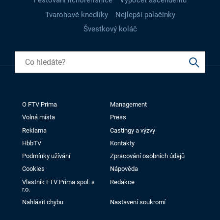
Pěstování lichořeřišnice
Výpočet ascendentu
Tvarohové knedlíky
Nejlepší palačinky
Švestkový koláč
O FTV Prima
Management
Volná místa
Press
Reklama
Castingy a výzvy
HbbTV
Kontakty
Podmínky užívání
Zpracování osobních údajů
Cookies
Nápověda
Vlastník FTV Prima spol. s
Redakce
r.o.
Nahlásit chybu
Nastavení soukromí