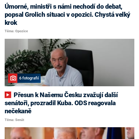
Úmorné, ministři s námi nechodí do debat,
popsal Grolich situaci v opozici. Chystá velký
krok
Téma: Opozice
6 fotografií
Přesun k Našemu Česku zvažují další
senátoři, prozradil Kuba. ODS reagovala
nečekaně
Téma: Senát