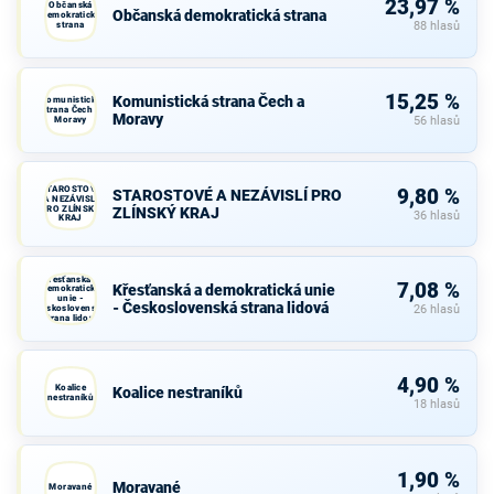
23,97 %
Občanská
Občanská demokratická strana
demokratická
strana
88 hlasů
15,25 %
Komunistická strana Čech a
Komunistická
strana Čech a
Moravy
Moravy
56 hlasů
STAROSTOVÉ
9,80 %
STAROSTOVÉ A NEZÁVISLÍ PRO
A NEZÁVISLÍ
PRO ZLÍNSKÝ
ZLÍNSKÝ KRAJ
36 hlasů
KRAJ
Křesťanská a
7,08 %
Křesťanská a demokratická unie
demokratická
unie -
- Československá strana lidová
Československá
26 hlasů
strana lidová
4,90 %
Koalice
Koalice nestraníků
nestraníků
18 hlasů
1,90 %
Moravané
Moravané