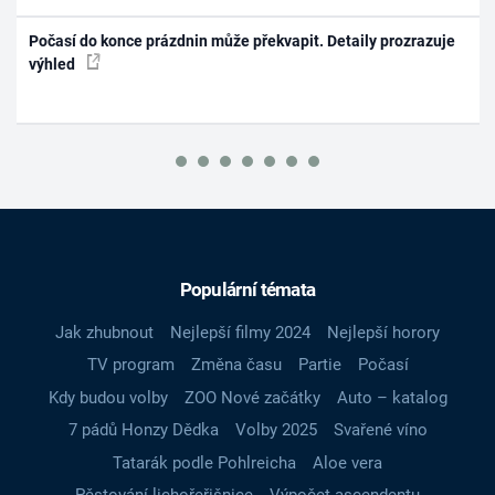
Počasí do konce prázdnin může překvapit. Detaily prozrazuje
výhled
Populární témata
Jak zhubnout
Nejlepší filmy 2024
Nejlepší horory
TV program
Změna času
Partie
Počasí
Kdy budou volby
ZOO Nové začátky
Auto – katalog
7 pádů Honzy Dědka
Volby 2025
Svařené víno
Tatarák podle Pohlreicha
Aloe vera