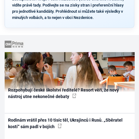
vidíte právě tady. Podívejte se na zisky stran i preferenční hlasy
pro jednotlivé kandidáty. Prohlédnout si můžete také výsledky v
minulých volbách, a to nejen v obci Nezdenice.
Rozpohybují české školství ředitelé? Resort věří, že nový
nástroj utne nekonečné debaty
Rodinám vrátil přes 10 tisíc těl, Ukrajinců i Rusů. „Sběratel
kostí“ sám padl v bojích