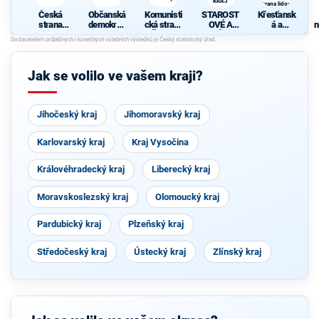
KRAJ
strana lidová
Česká
Občanská
Komunisti
STAROST
Křesťansk
strana
demokrati
cká strana
OVÉ A
á a
n
sociálně
cká strana
Čech a
NEZÁVISL
demokrati
demokrati
Moravy
Í PRO
cká unie -
cká
ZLÍNSKÝ
Českoslov
KRAJ
enská
Jak se volilo ve vašem kraji?
strana
lidová
Jihočeský kraj
Jihomoravský kraj
Karlovarský kraj
Kraj Vysočina
Královéhradecký kraj
Liberecký kraj
Moravskoslezský kraj
Olomoucký kraj
Pardubický kraj
Plzeňský kraj
Středočeský kraj
Ústecký kraj
Zlínský kraj