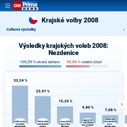
Krajské volby 2008
Celkové výsledky
Výsledky krajských voleb 2008:
Nezdenice
100,00
%
56,84
%
okrsků sečteno
volební účast
33,24 %
23,97 %
15,25 %
9,80 %
7,08 %
Křesťanská a
STAROSTOVÉ
Občanská
Česká strana
Komunistická
demokratická
A NEZÁVISLÍ
sociálně
demokratická
strana Čech a
unie -
PRO ZLÍNSKÝ
demokratická
strana
Moravy
Československá