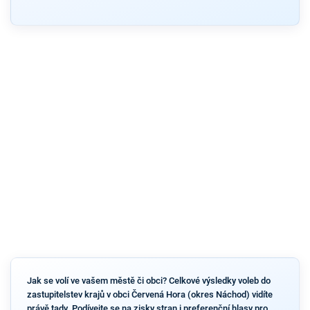
Jak se volí ve vašem městě či obci? Celkové výsledky voleb do
zastupitelstev krajů v obci Červená Hora (okres Náchod) vidíte
právě tady. Podívejte se na zisky stran i preferenční hlasy pro