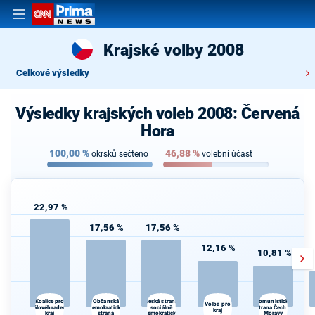
Krajské volby 2008
Celkové výsledky
Výsledky krajských voleb 2008: Červená
Hora
100,00
%
46,88
%
okrsků sečteno
volební účast
22,97 %
17,56 %
17,56 %
12,16 %
10,81 %
Občanská
Koalice pro
Česká strana
Komunistická
Volba pro
Královéhradecký
demokratická
sociálně
strana Čech a
kraj
kraj
strana
demokratická
Moravy