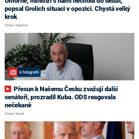
Úmorné, ministři s námi nechodí do debat,
popsal Grolich situaci v opozici. Chystá velký
krok
Téma: Opozice
6 fotografií
Přesun k Našemu Česku zvažují další
senátoři, prozradil Kuba. ODS reagovala
nečekaně
Téma: Senát