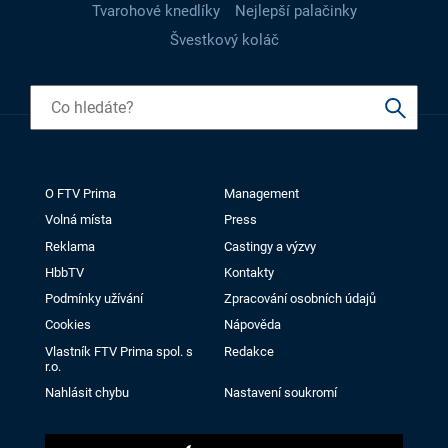
Tvarohové knedlíky
Nejlepší palačinky
Švestkový koláč
O FTV Prima
Management
Volná místa
Press
Reklama
Castingy a výzvy
HbbTV
Kontakty
Podmínky užívání
Zpracování osobních údajů
Cookies
Nápověda
Vlastník FTV Prima spol. s
Redakce
r.o.
Nahlásit chybu
Nastavení soukromí