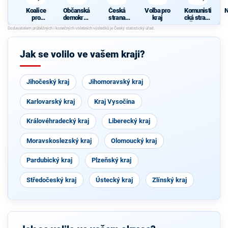
Koalice
Občanská
Česká
Volba pro
Komunisti
N
pro
demokrati
strana
kraj
cká strana
Královéhra
cká strana
sociálně
Čech a
decký kraj
demokrati
Moravy
cká
Jak se volilo ve vašem kraji?
Jihočeský kraj
Jihomoravský kraj
Karlovarský kraj
Kraj Vysočina
Královéhradecký kraj
Liberecký kraj
Moravskoslezský kraj
Olomoucký kraj
Pardubický kraj
Plzeňský kraj
Středočeský kraj
Ústecký kraj
Zlínský kraj