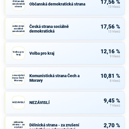
17,56 %
Občanská
Občanská demokratická strana
demokratická
strana
13 hlasů
17,56 %
Česká strana sociálně
Česká strana
sociálně
demokratická
demokratická
13 hlasů
12,16 %
Volba pro
Volba pro kraj
kraj
9 hlasů
10,81 %
Komunistická strana Čech a
Komunistická
strana Čech a
Moravy
Moravy
8 hlasů
9,45 %
NEZÁVISLÍ
NEZÁVISLÍ
7 hlasů
Dělnická
2,70 %
Dělnická strana - za zrušení
strana - za
zrušení