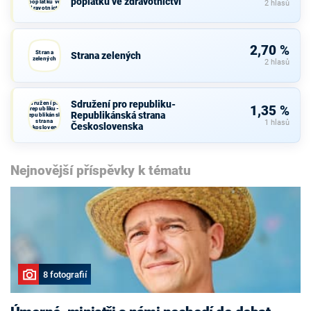
poplatků ve zdravotnictví
poplatků ve
2 hlasů
zdravotnictví
2,70 %
Strana
Strana zelených
zelených
2 hlasů
Sdružení pro republiku-
Sdružení pro
1,35 %
republiku-
Republikánská strana
Republikánská
strana
1 hlasů
Československa
Československa
Nejnovější příspěvky k tématu
8 fotografií