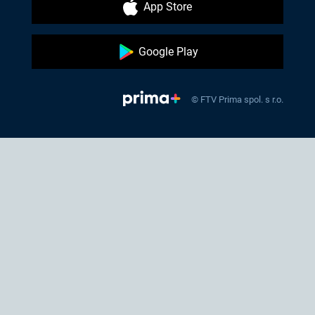
App Store
Google Play
© FTV Prima spol. s r.o.