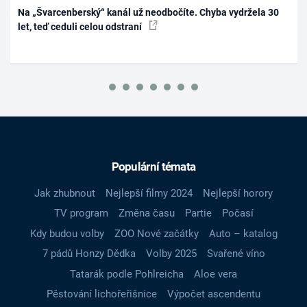
Na „Švarcenberský“ kanál už neodbočíte. Chyba vydržela 30
let, teď ceduli celou odstraní
Populární témata
Jak zhubnout
Nejlepší filmy 2024
Nejlepší horory
TV program
Změna času
Partie
Počasí
Kdy budou volby
ZOO Nové začátky
Auto – katalog
7 pádů Honzy Dědka
Volby 2025
Svařené víno
Tatarák podle Pohlreicha
Aloe vera
Pěstování lichořeřišnice
Výpočet ascendentu