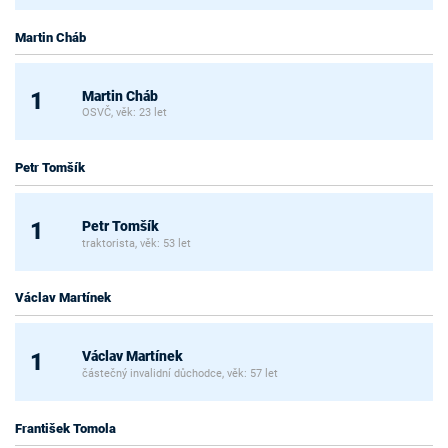
Martin Cháb
Martin Cháb
1
OSVČ, věk: 23 let
Petr Tomšík
Petr Tomšík
1
traktorista, věk: 53 let
Václav Martínek
Václav Martínek
1
částečný invalidní důchodce, věk: 57 let
František Tomola