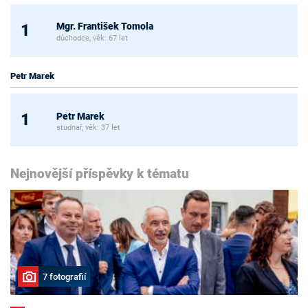
Mgr. František Tomola
1
důchodce, věk: 67 let
Petr Marek
Petr Marek
1
studnař, věk: 37 let
Nejnovější příspěvky k tématu
7 fotografií