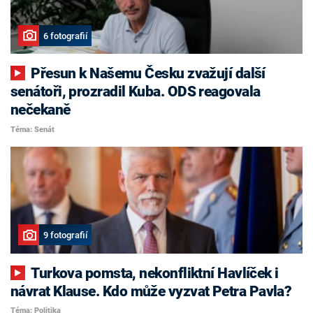
6 fotografií
Přesun k Našemu Česku zvažují další
senátoři, prozradil Kuba. ODS reagovala
nečekaně
Téma: Senát
9 fotografií
Turkova pomsta, nekonfliktní Havlíček i
návrat Klause. Kdo může vyzvat Petra Pavla?
Téma: Politika