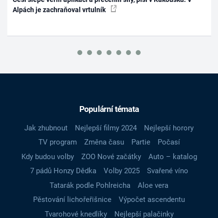
Alpách je zachraňoval vrtulník
Populární témata
Jak zhubnout
Nejlepší filmy 2024
Nejlepší horory
TV program
Změna času
Partie
Počasí
Kdy budou volby
ZOO Nové začátky
Auto – katalog
7 pádů Honzy Dědka
Volby 2025
Svařené víno
Tatarák podle Pohlreicha
Aloe vera
Pěstování lichořeřišnice
Výpočet ascendentu
Tvarohové knedlíky
Nejlepší palačinky