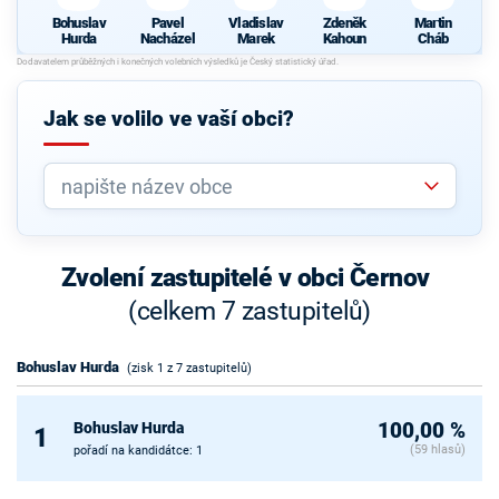
Bohuslav
Pavel
Vladislav
Zdeněk
Martin
Hurda
Nacházel
Marek
Kahoun
Cháb
Jak se volilo ve vaší obci?
Zvolení zastupitelé v obci Černov
(celkem 7 zastupitelů)
Bohuslav Hurda
(zisk 1 z 7 zastupitelů)
Bohuslav Hurda
100,00 %
1
(59 hlasů)
pořadí na kandidátce: 1