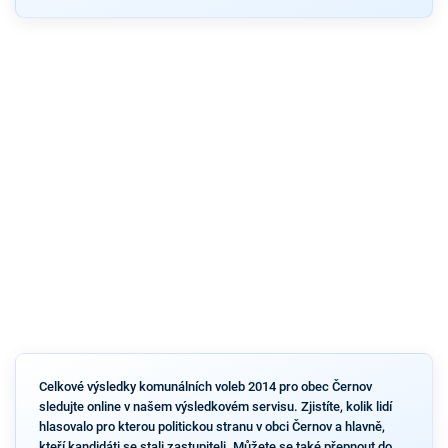
Celkové výsledky komunálních voleb 2014 pro obec Černov
sledujte online v našem výsledkovém servisu. Zjistíte, kolik lidí
hlasovalo pro kterou politickou stranu v obci Černov a hlavně,
kteří kandidáti se stali zastupiteli. Můžete se také přepnout do