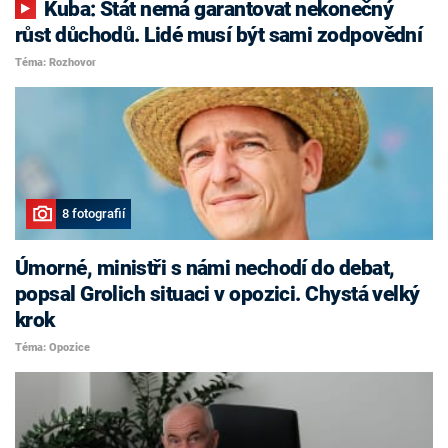
Kuba: Stát nemá garantovat nekonečný
růst důchodů. Lidé musí být sami zodpovědní
Téma: Rozhovor
8 fotografií
Úmorné, ministři s námi nechodí do debat,
popsal Grolich situaci v opozici. Chystá velký
krok
Téma: Opozice