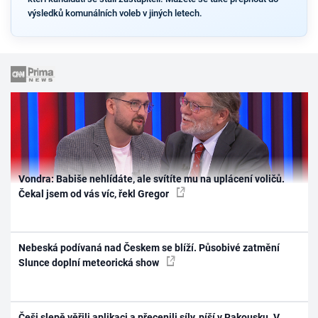
výsledků komunálních voleb v jiných letech.
Vondra: Babiše nehlídáte, ale svítíte mu na uplácení voličů.
Čekal jsem od vás víc, řekl Gregor
Nebeská podívaná nad Českem se blíží. Působivé zatmění
Slunce doplní meteorická show
Češi slepě věřili aplikaci a přecenili síly, píší v Rakousku. V