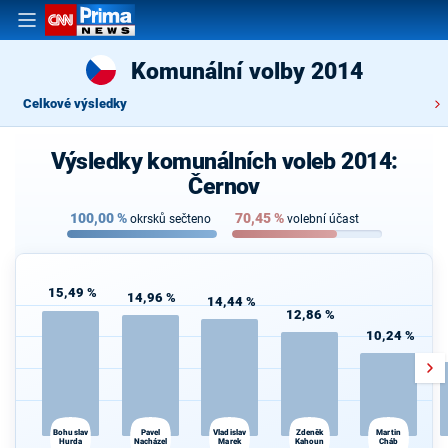
Komunální volby 2014
Celkové výsledky
Výsledky komunálních voleb 2014:
Černov
100,00
%
70,45
%
okrsků sečteno
volební účast
15,49 %
14,96 %
14,44 %
12,86 %
10,24 %
Bohuslav
Vladislav
Martin
Pavel
Zdeněk
Hurda
Nacházel
Marek
Kahoun
Cháb