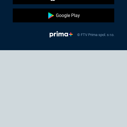
Google Play
© FTV Prima spol. s r.o.