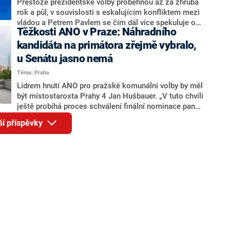
adresu vlády prý byla ještě hodná. Decroix se také
Přestože prezidentské volby proběhnou až za zhruba
vrátila k volební porážce koalice Spolu či promluvila o
rok a půl, v souvislosti s eskalujícím konfliktem mezi
hnutí Naše Česko Martina Kuby.
vládou a Petrem Pavlem se čím dál více spekuluje o
Těžkosti ANO v Praze: Náhradního
tom, koho by do bitvy o Hrad mohla vyslat současná
koalice. Někteří političtí komentátoři znovu vytahují
kandidáta na primátora zřejmě vybralo,
jméno premiéra Andreje Babiše (ANO). Jak moc je
u Senátu jasno nemá
pravděpodobné, že se v prezidentských volbách 2028
Téma: Praha
bude znovu opakovat souboj z roku 2023?
Lídrem hnutí ANO pro pražské komunální volby by měl
být místostarosta Prahy 4 Jan Hušbauer. „V tuto chvíli
ještě probíhá proces schválení finální nominace pana
Jana Hušbauera Výborem hnutí ANO,“ uvedl pro
ší příspěvky
redakci místopředseda pražského ANO Martin
Benkovič. O Hušbauerovi se spekulovalo jako o
náhradníkovi v čele pražské kandidátky poté, co
rezignoval po sérii nejasností v majetkových
přiznáních a pořizování bytů Ondřej Prokop. Zároveň
ale stále není jasné, kdo bude za ANO kandidovat ve
dvou ze tří pražských obvodů do horní komory
parlamentu. ANO má v Praze dlouhodobě horší
výsledky než ve zbytku republiky.