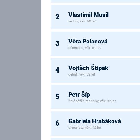
Vlastimil Musil
2
zedník, věk: 50 let
Věra Polanová
3
důchodce, věk: 61 let
Vojtěch Štípek
4
dělník, věk: 52 let
Petr Šíp
5
řidič těžké techniky, věk: 32 let
Gabriela Hrabáková
6
signalista, věk: 42 let