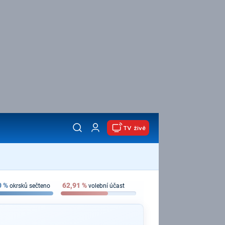
TV živě
0
%
62,91
%
okrsků sečteno
volební účast