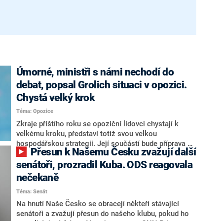
Úmorné, ministři s námi nechodí do
debat, popsal Grolich situaci v opozici.
Chystá velký krok
Téma: Opozice
Zkraje příštího roku se opoziční lidovci chystají k
velkému kroku, představí totiž svou velkou
hospodářskou strategii. Její součástí bude příprava na
Přesun k Našemu Česku zvažují další
stárnutí populace, řekl ve středu na setkání s novináři
nový předseda lidovců Jan Grolich. Ten zároveň v
senátoři, prozradil Kuba. ODS reagovala
senátních volbách kandiduje ve Vyškově. Popsal i
nečekaně
aktivitu opozice, o níž vládní strany nebo političtí
Téma: Senát
komentátoři mluví jako o slabé a v defenzivě. „Je to
úmorná práce upozorňovat na chyby vlády. Ministři s
Na hnutí Naše Česko se obracejí někteří stávající
námi navíc nechodí do debat. Chceme ale ukazovat
senátoři a zvažují přesun do našeho klubu, pokud ho