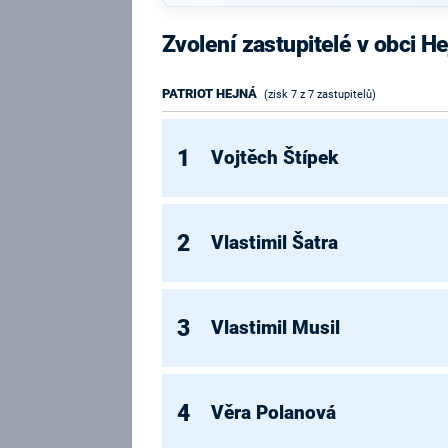
Zvolení zastupitelé v obci H
PATRIOT HEJNÁ
(zisk 7 z 7 zastupitelů)
1
Vojtěch Štípek
2
Vlastimil Šatra
3
Vlastimil Musil
4
Věra Polanová