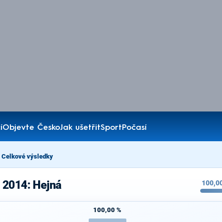
í
Objevte Česko
Jak ušetřit
Sport
Počasí
Celkové výsledky
 2014: Hejná
100,0
100,00 %