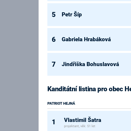
5
Petr Šíp
6
Gabriela Hrabáková
7
Jindřiška Bohuslavová
Kanditátní listina pro obec H
PATRIOT HEJNÁ
Vlastimil Šatra
1
projektant, věk: 51 let