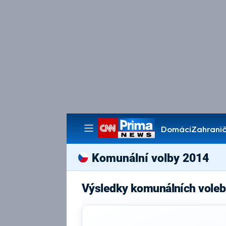
Domácí
Zahranič
Pořady
Komunální volby 2014
Výsledky komunálních voleb