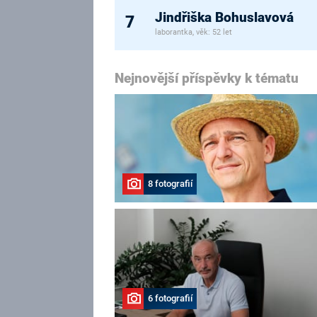
Jindřiška Bohuslavová
7
laborantka, věk: 52 let
Nejnovější příspěvky k tématu
8 fotografií
6 fotografií