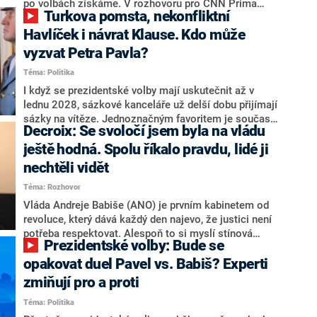
svoje témata,“ odpověděl Grolich na dotaz CNN Prima
po volbách získáme. V rozhovoru pro CNN Prima
Turkova pomsta, nekonfliktní
NEWS.
NEWS to řekl zakladatel hnutí a jihočeský hejtman
Martin Kuba. Konkrétní nebyl, ale získat by takto mohl
Havlíček i návrat Klause. Kdo může
například senátora Zdeňka Hrabu, který je dnes
vyzvat Petra Pavla?
součástí klubu ODS a TOP 09. Hraba to na dotaz
Téma: Politika
redakce nevyloučil. Předseda klubu senátorů ODS
Zdeněk Nytra redakci řekl, že počítá s odchodem
I když se prezidentské volby mají uskutečnit až v
některých senátorů z klubu a že Naše Česko není
lednu 2028, sázkové kanceláře už delší dobu přijímají
nepřítel, ale soupeř.
sázky na vítěze. Jednoznačným favoritem je současná
Decroix: Se svoločí jsem byla na vládu
hlava státu Petr Pavel. Daleko za ním pak bookmakeři
zmiňují dva výrazné politiky ANO, tedy premiéra
ještě hodná. Spolu říkalo pravdu, lidé ji
Andreje Babiše a ministra průmyslu Karla Havlíčka.
nechtěli vidět
Oblíbeným tipem samotných sázkařů je poslanec za
Téma: Rozhovor
Motoristy Filip Turek. Politolog Jan Kubáček nicméně
o případné kandidatuře kohokoliv ze zmíněné trojice
Vláda Andreje Babiše (ANO) je prvním kabinetem od
značně pochybuje. Podle něj současná koalice dosud
revoluce, který dává každý den najevo, že justici není
nemá osobu, která by Pavlovi mohla konkurovat.
potřeba respektovat. Alespoň to si myslí stínová
Prezidentské volby: Bude se
ministryně spravedlnosti ODS Eva Decroix. V
rozhovoru pro CNN Prima NEWS si nebrala servítky
opakovat duel Pavel vs. Babiš? Experti
ohledně politického výkonu svého nástupce Jeronýma
zmiňují pro a proti
Tejce (za ANO) či vládní zmocněnkyně pro lidská
Téma: Politika
práva Taťány Malé (ANO). Označením „svoloč“ na