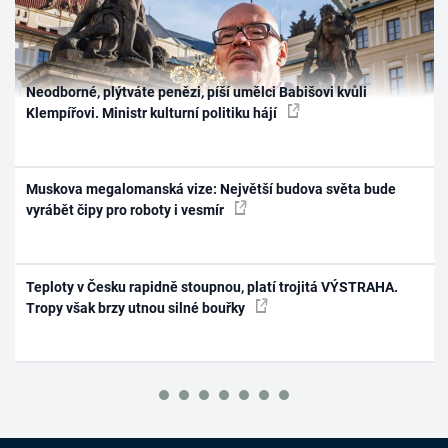
Neodborné, plýtváte penězi, píší umělci Babišovi kvůli
Klempířovi. Ministr kulturní politiku hájí
Muskova megalomanská vize: Největší budova světa bude
vyrábět čipy pro roboty i vesmír
Teploty v Česku rapidně stoupnou, platí trojitá VÝSTRAHA.
Tropy však brzy utnou silné bouřky