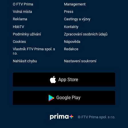
O FTV Prima
Management
Volná místa
Press
Reklama
Castingy a výzvy
HbbTV
Kontakty
Podmínky užívání
Zpracování osobních údajů
Cookies
Nápověda
Vlastník FTV Prima spol. s
Redakce
r.o.
Nahlásit chybu
Nastavení soukromí
App Store
Google Play
© FTV Prima spol. s r.o.