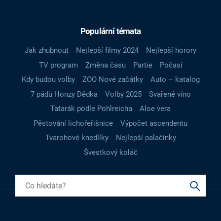
Populární témata
Jak zhubnout
Nejlepší filmy 2024
Nejlepší horory
TV program
Změna času
Partie
Počasí
Kdy budou volby
ZOO Nové začátky
Auto – katalog
7 pádů Honzy Dědka
Volby 2025
Svařené víno
Tatarák podle Pohlreicha
Aloe vera
Pěstování lichořeřišnice
Výpočet ascendentu
Tvarohové knedlíky
Nejlepší palačinky
Švestkový koláč