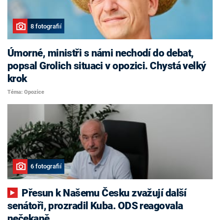
8 fotografií
Úmorné, ministři s námi nechodí do debat,
popsal Grolich situaci v opozici. Chystá velký
krok
Téma: Opozice
6 fotografií
Přesun k Našemu Česku zvažují další
senátoři, prozradil Kuba. ODS reagovala
nečekaně