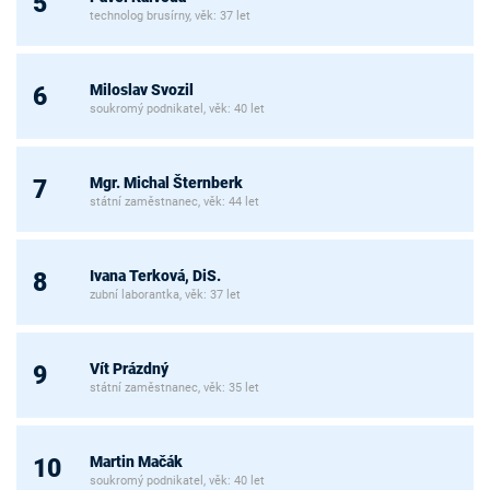
5
technolog brusírny, věk: 37 let
Miloslav Svozil
6
soukromý podnikatel, věk: 40 let
Mgr. Michal Šternberk
7
státní zaměstnanec, věk: 44 let
Ivana Terková, DiS.
8
zubní laborantka, věk: 37 let
Vít Prázdný
9
státní zaměstnanec, věk: 35 let
Martin Mačák
10
soukromý podnikatel, věk: 40 let