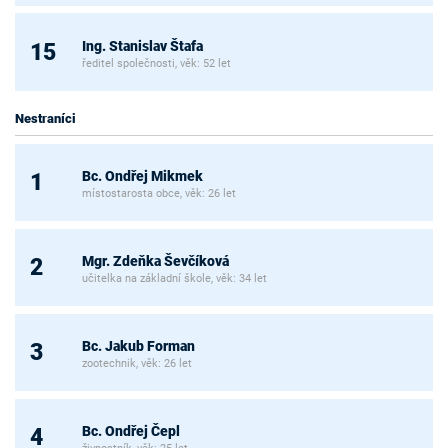
Ing. Stanislav Štafa
15
ředitel společnosti, věk: 52 let
Nestraníci
Bc. Ondřej Mikmek
1
místostarosta obce, věk: 26 let
Mgr. Zdeňka Ševčíková
2
učitelka na základní škole, věk: 34 let
Bc. Jakub Forman
3
zootechnik, věk: 26 let
Bc. Ondřej Čepl
4