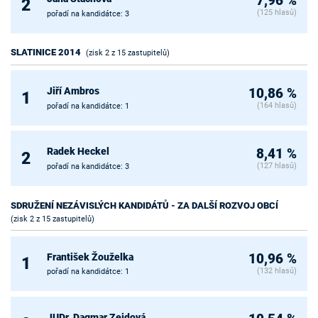
7,96 %
2
(125 hlasů)
pořadí na kandidátce: 3
SLATINICE 2014
(zisk 2 z 15 zastupitelů)
Jiří Ambros
10,86 %
1
(164 hlasů)
pořadí na kandidátce: 1
Radek Heckel
8,41 %
2
(127 hlasů)
pořadí na kandidátce: 3
SDRUŽENÍ NEZÁVISLÝCH KANDIDÁTŮ - ZA DALŠÍ ROZVOJ OBCÍ
(zisk 2 z 15 zastupitelů)
František Žouželka
10,96 %
1
(132 hlasů)
pořadí na kandidátce: 1
JUDr. Dagmar Zejdová