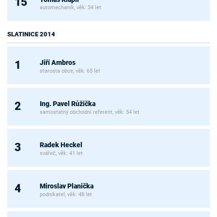
15
automechanik, věk: 34 let
SLATINICE 2014
Jiří Ambros
1
starosta obce, věk: 65 let
Ing. Pavel Růžička
2
samostatný obchodní referent, věk: 54 let
Radek Heckel
3
svářeč, věk: 41 let
Miroslav Planička
4
podnikatel, věk: 48 let