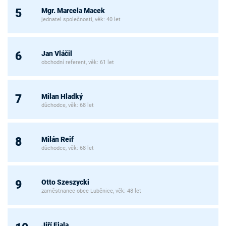
Mgr. Marcela Macek
5
jednatel společnosti, věk: 40 let
Jan Vláčil
6
obchodní referent, věk: 61 let
Milan Hladký
7
důchodce, věk: 68 let
Milán Reif
8
důchodce, věk: 68 let
Otto Szeszycki
9
zaměstnanec obce Luběnice, věk: 48 let
Jiří Fiala