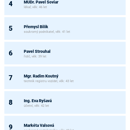
MUDr. Pavel Soviar
4
lékař, věk: 46 let
Přemysl Bilík
5
soukromý podnikatel, věk: 41 let
Pavel Strouhal
6
řidič, věk: 39 let
Mgr. Radim Koutný
7
technik registru vozidel, věk: 43 let
Ing. Eva Ryšavá
8
účetní, věk: 42 let
Markéta Valsová
9