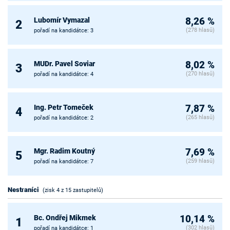
Lubomír Vymazal
8,26 %
2
(278 hlasů)
pořadí na kandidátce: 3
MUDr. Pavel Soviar
8,02 %
3
(270 hlasů)
pořadí na kandidátce: 4
Ing. Petr Tomeček
7,87 %
4
(265 hlasů)
pořadí na kandidátce: 2
Mgr. Radim Koutný
7,69 %
5
(259 hlasů)
pořadí na kandidátce: 7
Nestraníci
(zisk 4 z 15 zastupitelů)
Bc. Ondřej Mikmek
10,14 %
1
(302 hlasů)
pořadí na kandidátce: 1