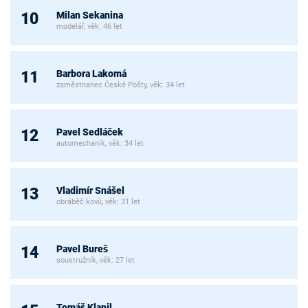
Milan Sekanina
10
modelář, věk: 46 let
Barbora Lakomá
11
zaměstnanec České Pošty, věk: 34 let
Pavel Sedláček
12
automechanik, věk: 34 let
Vladimír Snášel
13
obráběč kovů, věk: 31 let
Pavel Bureš
14
soustružník, věk: 27 let
Tomáš Klapil