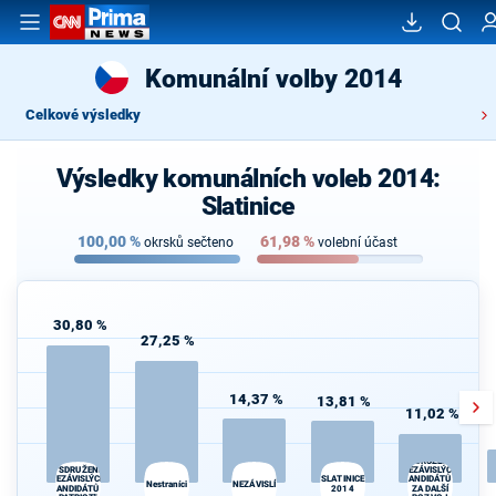
Komunální volby 2014
Celkové výsledky
Výsledky komunálních voleb 2014:
Slatinice
100,00
%
61,98
%
okrsků sečteno
volební účast
30,80 %
27,25 %
14,37 %
13,81 %
11,02 %
SDRUŽENÍ
"SDRUŽENÍ
NEZÁVISLÝCH
NEZÁVISLÝCH
KANDIDÁTŮ -
SLATINICE
Nestraníci
NEZÁVISLÍ
KANDIDÁTŮ -
2014
ZA DALŠÍ