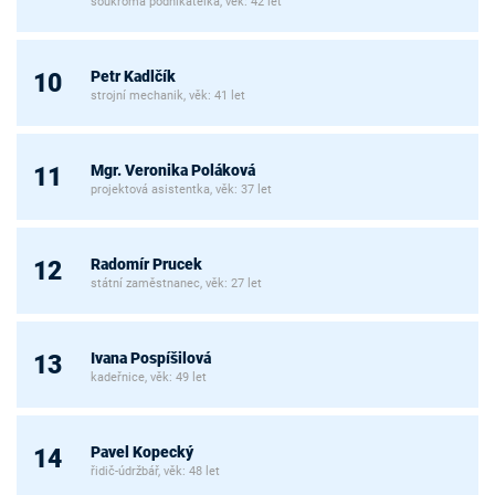
soukromá podnikatelka, věk: 42 let
Petr Kadlčík
10
strojní mechanik, věk: 41 let
Mgr. Veronika Poláková
11
projektová asistentka, věk: 37 let
Radomír Prucek
12
státní zaměstnanec, věk: 27 let
Ivana Pospíšilová
13
kadeřnice, věk: 49 let
Pavel Kopecký
14
řidič-údržbář, věk: 48 let