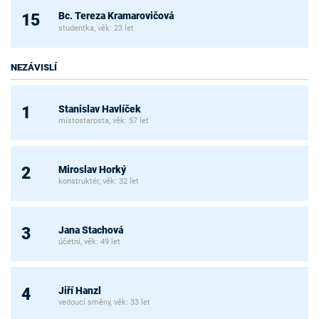
Bc. Tereza Kramarovičová
15
studentka, věk: 23 let
NEZÁVISLÍ
Stanislav Havlíček
1
místostarosta, věk: 57 let
Miroslav Horký
2
konstruktér, věk: 32 let
Jana Stachová
3
účetní, věk: 49 let
Jiří Hanzl
4
vedoucí směny, věk: 33 let