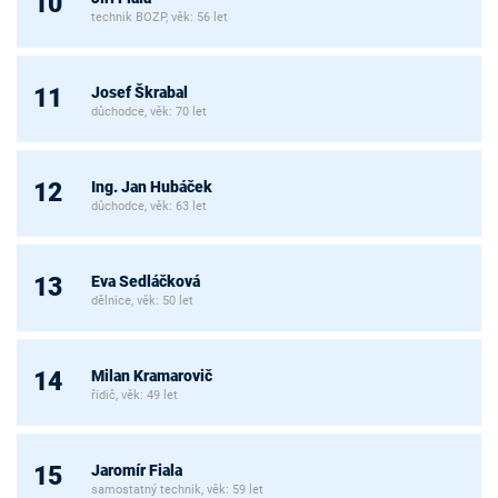
10
technik BOZP, věk: 56 let
Josef Škrabal
11
důchodce, věk: 70 let
Ing. Jan Hubáček
12
důchodce, věk: 63 let
Eva Sedláčková
13
dělnice, věk: 50 let
Milan Kramarovič
14
řidič, věk: 49 let
Jaromír Fiala
15
samostatný technik, věk: 59 let