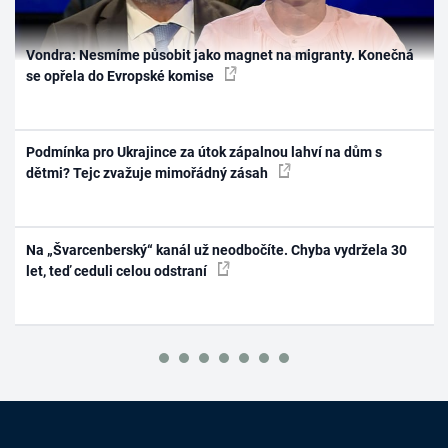
Vondra: Nesmíme působit jako magnet na migranty. Konečná
se opřela do Evropské komise
Podmínka pro Ukrajince za útok zápalnou lahví na dům s
dětmi? Tejc zvažuje mimořádný zásah
Na „Švarcenberský“ kanál už neodbočíte. Chyba vydržela 30
let, teď ceduli celou odstraní