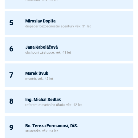
živnostník, věk: 25 let
Miroslav Dopita
5
dispečer bezpečnostní agentury, věk: 31 let
Jana Kabeláčová
6
obchodní zástupce, věk: 41 let
Marek Švub
7
montér, věk: 42 let
Ing. Michal Sedlák
8
referent stavebního úřadu, věk: 42 let
Bc. Tereza Formanová, DiS.
9
studentka, věk: 23 let