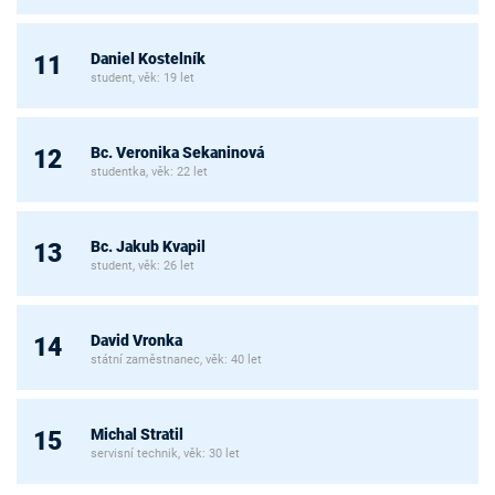
Daniel Kostelník
11
student, věk: 19 let
Bc. Veronika Sekaninová
12
studentka, věk: 22 let
Bc. Jakub Kvapil
13
student, věk: 26 let
David Vronka
14
státní zaměstnanec, věk: 40 let
Michal Stratil
15
servisní technik, věk: 30 let