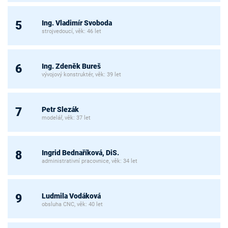
Ing. Vladimír Svoboda
5
strojvedoucí, věk: 46 let
Ing. Zdeněk Bureš
6
vývojový konstruktér, věk: 39 let
Petr Slezák
7
modelář, věk: 37 let
Ingrid Bednaříková, DiS.
8
administrativní pracovnice, věk: 34 let
Ludmila Vodáková
9
obsluha CNC, věk: 40 let