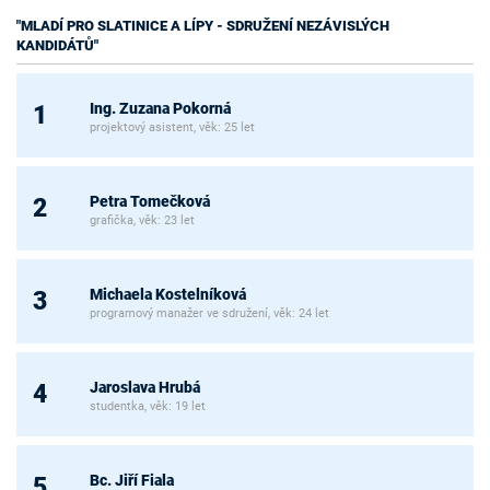
"MLADÍ PRO SLATINICE A LÍPY - SDRUŽENÍ NEZÁVISLÝCH
KANDIDÁTŮ"
Ing. Zuzana Pokorná
1
projektový asistent, věk: 25 let
Petra Tomečková
2
grafička, věk: 23 let
Michaela Kostelníková
3
programový manažer ve sdružení, věk: 24 let
Jaroslava Hrubá
4
studentka, věk: 19 let
Bc. Jiří Fiala
5