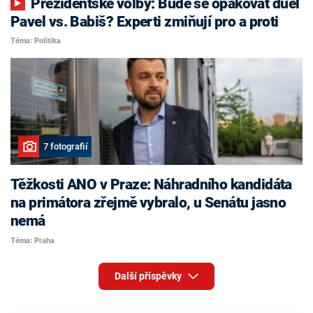
Prezidentské volby: Bude se opakovat duel
Pavel vs. Babiš? Experti zmiňují pro a proti
Téma: Politika
7 fotografií
Těžkosti ANO v Praze: Náhradního kandidáta
na primátora zřejmě vybralo, u Senátu jasno
nemá
Téma: Praha
Další příspěvky