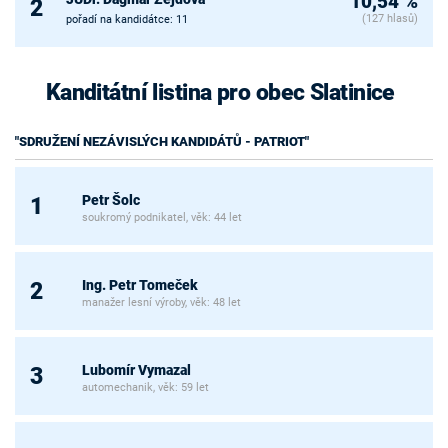
10,54 %
2
(127 hlasů)
pořadí na kandidátce: 11
Kanditátní listina pro obec Slatinice
"SDRUŽENÍ NEZÁVISLÝCH KANDIDÁTŮ - PATRIOT"
Petr Šolc
1
soukromý podnikatel, věk: 44 let
Ing. Petr Tomeček
2
manažer lesní výroby, věk: 48 let
Lubomír Vymazal
3
automechanik, věk: 59 let