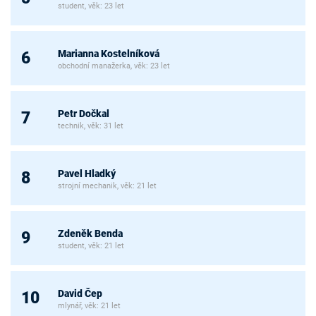
student, věk: 23 let
Marianna Kostelníková
6
obchodní manažerka, věk: 23 let
Petr Dočkal
7
technik, věk: 31 let
Pavel Hladký
8
strojní mechanik, věk: 21 let
Zdeněk Benda
9
student, věk: 21 let
David Čep
10
mlynář, věk: 21 let