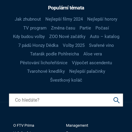
Populární témata
Jak zhubnout
Nejlepší filmy 2024
Nejlepší horory
TV program
Změna času
Partie
Počasí
Kdy budou volby
ZOO Nové začátky
Auto – katalog
7 pádů Honzy Dědka
Volby 2025
Svařené víno
Tatarák podle Pohlreicha
Aloe vera
Pěstování lichořeřišnice
Výpočet ascendentu
Tvarohové knedlíky
Nejlepší palačinky
Švestkový koláč
O FTV Prima
Management