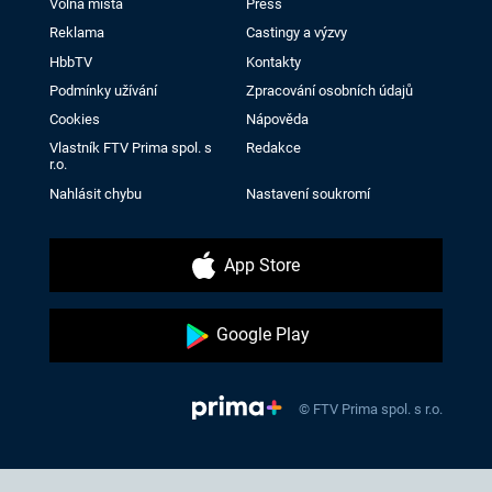
Volná místa
Press
Reklama
Castingy a výzvy
HbbTV
Kontakty
Podmínky užívání
Zpracování osobních údajů
Cookies
Nápověda
Vlastník FTV Prima spol. s
Redakce
r.o.
Nahlásit chybu
Nastavení soukromí
App Store
Google Play
© FTV Prima spol. s r.o.