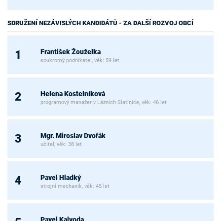
SDRUŽENÍ NEZÁVISLÝCH KANDIDÁTŮ - ZA DALŠÍ ROZVOJ OBCÍ
František Žouželka
1
soukromý podnikatel, věk: 59 let
Helena Kostelníková
2
programový manažer v Lázních Slatinice, věk: 46 let
Mgr. Miroslav Dvořák
3
učitel, věk: 38 let
Pavel Hladký
4
strojní mechanik, věk: 45 let
Pavel Kalvoda