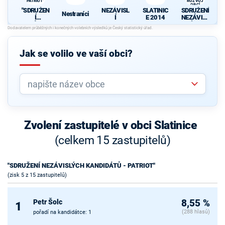
PATRIOT"
ROZVOJ
N
OBCÍ
"SDRUŽEN
NEZÁVISL
SLATINIC
SDRUŽENÍ
Nestraníci
Í
Í
E 2014
NEZÁVISL
NEZÁVISL
ÝCH
ÝCH
KANDIDÁT
E
KANDIDÁT
Ů - ZA
S
Ů -
DALŠÍ
N
Jak se volilo ve vaší obci?
PATRIOT"
ROZVOJ
OBCÍ
K
Zvolení zastupitelé v obci Slatinice
(celkem 15 zastupitelů)
"SDRUŽENÍ NEZÁVISLÝCH KANDIDÁTŮ - PATRIOT"
(zisk 5 z 15 zastupitelů)
Petr Šolc
8,55 %
1
(288 hlasů)
pořadí na kandidátce: 1