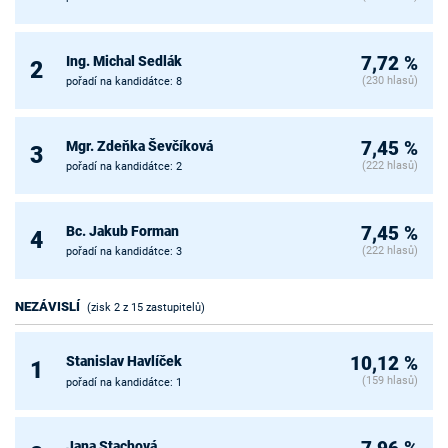
Ing. Michal Sedlák
7,72 %
2
(230 hlasů)
pořadí na kandidátce: 8
Mgr. Zdeňka Ševčíková
7,45 %
3
(222 hlasů)
pořadí na kandidátce: 2
Bc. Jakub Forman
7,45 %
4
(222 hlasů)
pořadí na kandidátce: 3
NEZÁVISLÍ
(zisk 2 z 15 zastupitelů)
Stanislav Havlíček
10,12 %
1
(159 hlasů)
pořadí na kandidátce: 1
Jana Stachová