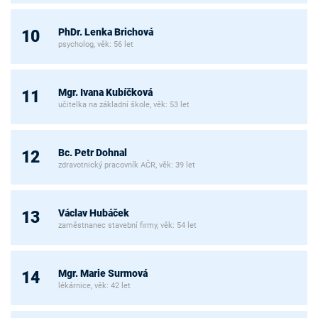
PhDr. Lenka Brichová
10
psycholog, věk: 56 let
Mgr. Ivana Kubíčková
11
učitelka na základní škole, věk: 53 let
Bc. Petr Dohnal
12
zdravotnický pracovník AČR, věk: 39 let
Václav Hubáček
13
zaměstnanec stavební firmy, věk: 54 let
Mgr. Marie Surmová
14
lékárnice, věk: 42 let