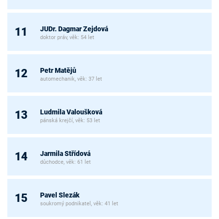
JUDr. Dagmar Zejdová
11
doktor práv, věk: 54 let
Petr Matějů
12
automechanik, věk: 37 let
Ludmila Valoušková
13
pánská krejčí, věk: 53 let
Jarmila Střídová
14
důchodce, věk: 61 let
Pavel Slezák
15
soukromý podnikatel, věk: 41 let