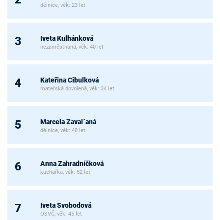
dělnice, věk: 23 let
Iveta Kulhánková
3
nezaměstnaná, věk: 40 let
Kateřina Cibulková
4
mateřská dovolená, věk: 34 let
Marcela Zaval´aná
5
dělnice, věk: 40 let
Anna Zahradníčková
6
kuchařka, věk: 52 let
Iveta Svobodová
7
OSVČ, věk: 45 let