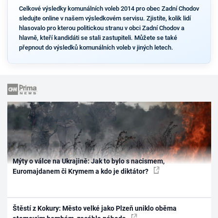
Celkové výsledky komunálních voleb 2014 pro obec Zadní Chodov
sledujte online v našem výsledkovém servisu. Zjistíte, kolik lidí
hlasovalo pro kterou politickou stranu v obci Zadní Chodov a
hlavně, kteří kandidáti se stali zastupiteli. Můžete se také
přepnout do výsledků komunálních voleb v jiných letech.
Mýty o válce na Ukrajině: Jak to bylo s nacismem,
Euromajdanem či Krymem a kdo je diktátor?
Štěstí z Kokury: Město velké jako Plzeň uniklo oběma