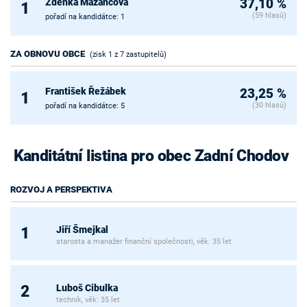
Zdenka Mazancová
37,10 %
1
(59 hlasů)
pořadí na kandidátce: 1
ZA OBNOVU OBCE
(zisk 1 z 7 zastupitelů)
František Řežábek
23,25 %
1
(30 hlasů)
pořadí na kandidátce: 5
Kanditátní listina pro obec Zadní Chodov
ROZVOJ A PERSPEKTIVA
Jiří Šmejkal
1
starosta a manažer finanční společnosti, věk: 35 let
Luboš Cibulka
2
technik, věk: 35 let