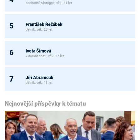
obchodní zástupce, věk: 51 let
František Řežábek
5
dělník, věk: 28 let
Iveta Šímová
6
v domácnosti, věk: 27 let
Jiří Abramčuk
7
dělník, věk: 18 let
Nejnovější příspěvky k tématu