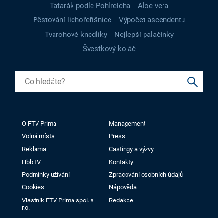
Tatarák podle Pohlreicha
Aloe vera
Pěstování lichořeřišnice
Výpočet ascendentu
Tvarohové knedlíky
Nejlepší palačinky
Švestkový koláč
O FTV Prima
Management
Volná místa
Press
Reklama
Castingy a výzvy
HbbTV
Kontakty
Podmínky užívání
Zpracování osobních údajů
Cookies
Nápověda
Vlastník FTV Prima spol. s
Redakce
r.o.