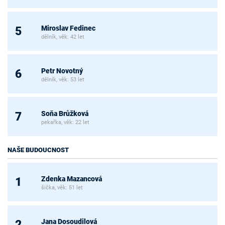
Miroslav Fedinec
5
dělník, věk: 42 let
Petr Novotný
6
dělník, věk: 53 let
Soňa Brůžková
7
pekařka, věk: 22 let
NAŠE BUDOUCNOST
Zdenka Mazancová
1
šička, věk: 51 let
Jana Dosoudilová
2