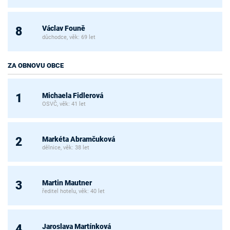
Václav Founě
8
důchodce, věk: 69 let
ZA OBNOVU OBCE
Michaela Fidlerová
1
OSVČ, věk: 41 let
Markéta Abramčuková
2
dělnice, věk: 38 let
Martin Mautner
3
ředitel hotelu, věk: 40 let
Jaroslava Martínková
4