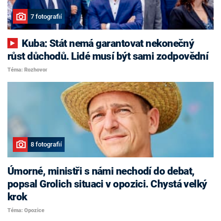
7 fotografií
Kuba: Stát nemá garantovat nekonečný
růst důchodů. Lidé musí být sami zodpovědní
Téma: Rozhovor
8 fotografií
Úmorné, ministři s námi nechodí do debat,
popsal Grolich situaci v opozici. Chystá velký
krok
Téma: Opozice