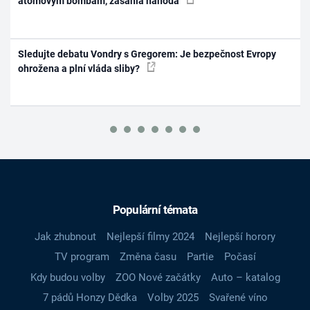
atomovým bombám, zasáhla náhoda
Sledujte debatu Vondry s Gregorem: Je bezpečnost Evropy
ohrožena a plní vláda sliby?
Populární témata
Jak zhubnout
Nejlepší filmy 2024
Nejlepší horory
TV program
Změna času
Partie
Počasí
Kdy budou volby
ZOO Nové začátky
Auto – katalog
7 pádů Honzy Dědka
Volby 2025
Svařené víno