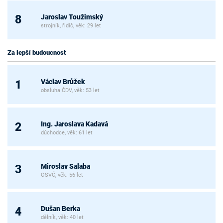
Jaroslav Toužimský
8
strojník, řidič, věk: 29 let
Za lepší budoucnost
Václav Brůžek
1
obsluha ČDV, věk: 53 let
Ing. Jaroslava Kadavá
2
důchodce, věk: 61 let
Miroslav Salaba
3
OSVČ, věk: 56 let
Dušan Berka
4
dělník, věk: 40 let