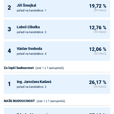
Jiří Šmejkal
19,72 %
2
(85 hlasů)
pořadí na kandidátce: 1
Luboš Cibulka
12,76 %
3
(55 hlasů)
pořadí na kandidátce: 2
Václav Svoboda
12,06 %
4
(52 hlasů)
pořadí na kandidátce: 4
Za lepší budoucnost
(zisk 1 z 7 zastupitelů)
Ing. Jaroslava Kadavá
26,17 %
1
(50 hlasů)
pořadí na kandidátce: 2
NAŠE BUDOUCNOST
(zisk 1 z 7 zastupitelů)