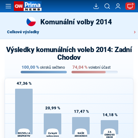
Komunální volby 2014
Celkové výsledky
Výsledky komunálních voleb 2014: Zadní
Chodov
100,00
%
74,04
%
okrsků sečteno
volební účast
47,36 %
20,99 %
17,47 %
14,18 %
ZA
ROZVOJ A
Za lepší
NAŠE
OBNOVU
PERSPEKTIVA
budoucnost
BUDOUCNOST
OBCE