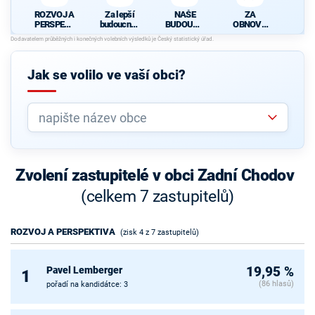
ROZVOJ A
Za lepší
NAŠE
ZA
PERSPEKT
budoucnos
BUDOUCN
OBNOVU
IVA
t
OST
OBCE
Jak se volilo ve vaší obci?
Zvolení zastupitelé v obci Zadní Chodov
(celkem 7 zastupitelů)
ROZVOJ A PERSPEKTIVA
(zisk 4 z 7 zastupitelů)
Pavel Lemberger
19,95 %
1
(86 hlasů)
pořadí na kandidátce: 3