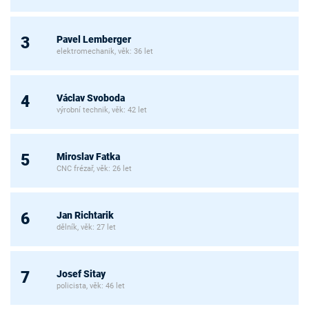
Pavel Lemberger
3
elektromechanik, věk: 36 let
Václav Svoboda
4
výrobní technik, věk: 42 let
Miroslav Fatka
5
CNC frézař, věk: 26 let
Jan Richtarik
6
dělník, věk: 27 let
Josef Sitay
7
policista, věk: 46 let