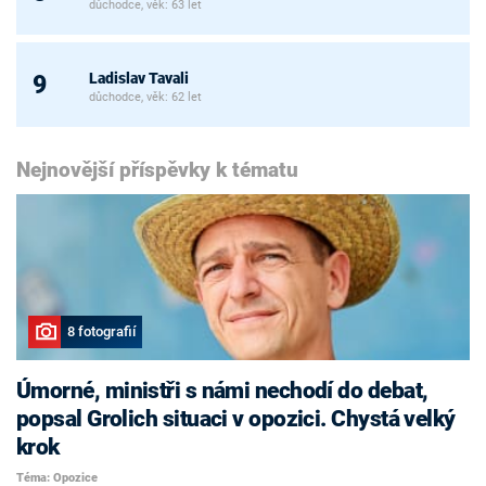
důchodce, věk: 63 let
Ladislav Tavali
9
důchodce, věk: 62 let
Nejnovější příspěvky k tématu
8 fotografií
Úmorné, ministři s námi nechodí do debat,
popsal Grolich situaci v opozici. Chystá velký
krok
Téma: Opozice