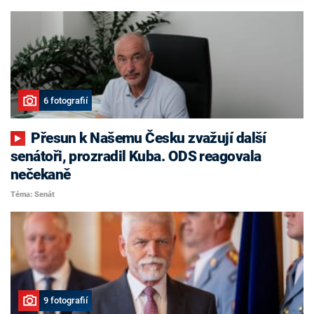
6 fotografií
Přesun k Našemu Česku zvažují další
senátoři, prozradil Kuba. ODS reagovala
nečekaně
Téma: Senát
9 fotografií