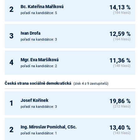
Bc. Kateřina Maříková
14,13 %
2
(184 hlasů)
pořadí na kandidátce: 5
Ivan Drofa
12,59 %
3
(164 hlasů)
pořadí na kandidátce: 3
Mgr. Eva Maršíková
11,36 %
4
(148 hlasů)
pořadí na kandidátce: 2
Česká strana sociálně demokratická
(zisk 4 z 9 zastupitelů)
Josef Kořínek
19,86 %
1
(212 hlasů)
pořadí na kandidátce: 3
Ing. Miroslav Pomichal, CSc.
13,40 %
2
(143 hlasů)
pořadí na kandidátce: 1