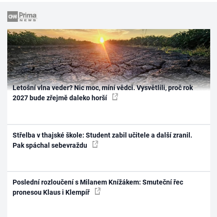
Letošní vlna veder? Nic moc, míní vědci. Vysvětlili, proč rok
2027 bude zřejmě daleko horší
Střelba v thajské škole: Student zabil učitele a další zranil.
Pak spáchal sebevraždu
Poslední rozloučení s Milanem Knížákem: Smuteční řec
pronesou Klaus i Klempíř