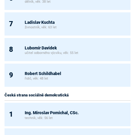
dělník, věk: 38 let
Ladislav Kuchta
7
živnostník, věk: 63 let
Lubomír Davidek
8
učitel odborného výcviku, věk: 55 let
Robert Schildhabel
9
řidič, věk: 48 let
Česká strana sociálně demokratická
Ing. Miroslav Pomichal, CSc.
1
technik, věk: 56 let