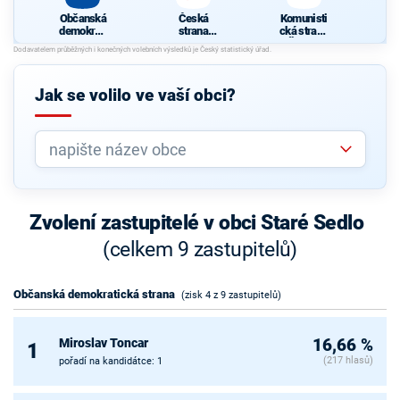
Občanská
Česká
Komunisti
demokrati
strana
cká strana
cká strana
sociálně
Čech a
demokrati
Moravy
cká
Jak se volilo ve vaší obci?
Zvolení zastupitelé v obci Staré Sedlo
(celkem 9 zastupitelů)
Občanská demokratická strana
(zisk 4 z 9 zastupitelů)
Miroslav Toncar
16,66 %
1
(217 hlasů)
pořadí na kandidátce: 1