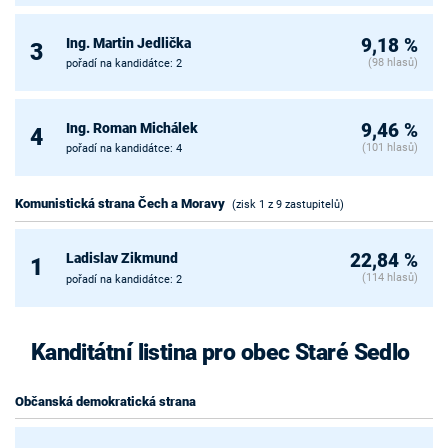
Ing. Martin Jedlička
9,18 %
3
(98 hlasů)
pořadí na kandidátce: 2
Ing. Roman Michálek
9,46 %
4
(101 hlasů)
pořadí na kandidátce: 4
Komunistická strana Čech a Moravy
(zisk 1 z 9 zastupitelů)
Ladislav Zikmund
22,84 %
1
(114 hlasů)
pořadí na kandidátce: 2
Kanditátní listina pro obec Staré Sedlo
Občanská demokratická strana