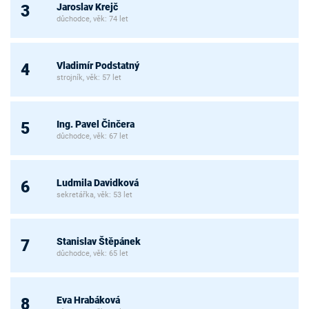
Jaroslav Krejč
3
důchodce, věk: 74 let
Vladimír Podstatný
4
strojník, věk: 57 let
Ing. Pavel Činčera
5
důchodce, věk: 67 let
Ludmila Davidková
6
sekretářka, věk: 53 let
Stanislav Štěpánek
7
důchodce, věk: 65 let
Eva Hrabáková
8