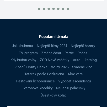
Populární témata
Jak zhubnout
Nejlepší filmy 2024
Nejlepší horory
TV program
Změna času
Partie
Počasí
Kdy budou volby
ZOO Nové začátky
Auto – katalog
7 pádů Honzy Dědka
Volby 2025
Svařené víno
Tatarák podle Pohlreicha
Aloe vera
Pěstování lichořeřišnice
Výpočet ascendentu
Tvarohové knedlíky
Nejlepší palačinky
Švestkový koláč