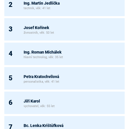
Ing. Martin Jedlička
2
technik, věk: 41 let
Josef Kořínek
3
živnostník, věk: 50 let
Ing. Roman Michálek
4
hlavní technolog, věk: 35 let
Petra Kratochvílová
5
personalistka, věk: 41 let
Jiří Karol
6
vychovatel, věk: 55 let
Bc. Lenka Krištůfková
7