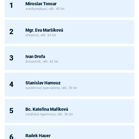
Miroslav Toncar
1
stavbyvedoucí, věk: 49 let
Mgr. Eva Maršíková
2
úřednice, věk: 63 let
Ivan Drofa
3
živnostník, věk: 62 let
Stanislav Hamouz
4
systémový specialista, věk: 39 let
Bc. Kateřina Maříková
5
notářská tajemnice, věk: 36 let
Radek Hauer
6