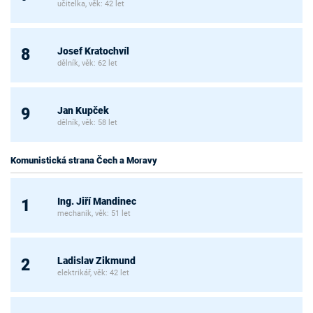
učitelka, věk: 42 let
Josef Kratochvíl
8
dělník, věk: 62 let
Jan Kupček
9
dělník, věk: 58 let
Komunistická strana Čech a Moravy
Ing. Jiří Mandinec
1
mechanik, věk: 51 let
Ladislav Zikmund
2
elektrikář, věk: 42 let