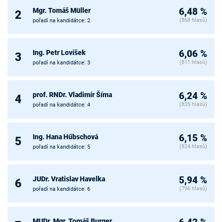
Mgr. Tomáš Müller
6,48 %
2
(868 hlasů)
pořadí na kandidátce: 2
Ing. Petr Lovíšek
6,06 %
3
(811 hlasů)
pořadí na kandidátce: 3
prof. RNDr. Vladimír Šíma
6,24 %
4
(835 hlasů)
pořadí na kandidátce: 4
Ing. Hana Hűbschová
6,15 %
5
(824 hlasů)
pořadí na kandidátce: 5
JUDr. Vratislav Havelka
5,94 %
6
(796 hlasů)
pořadí na kandidátce: 6
MUDr. Mgr. Tomáš Burger