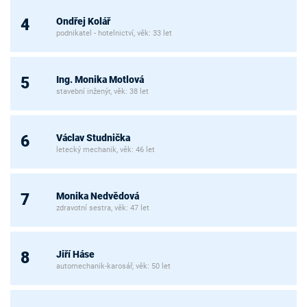
Ondřej Kolář
4
podnikatel - hotelnictví, věk: 33 let
Ing. Monika Motlová
5
stavební inženýr, věk: 38 let
Václav Studnička
6
letecký mechanik, věk: 46 let
Monika Nedvědová
7
zdravotní sestra, věk: 47 let
Jiří Háse
8
automechanik-karosář, věk: 50 let