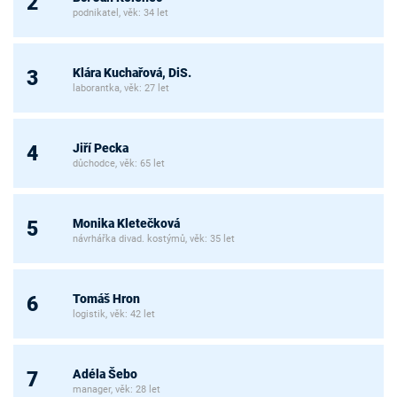
2
podnikatel, věk: 34 let
Klára Kuchařová, DiS.
3
laborantka, věk: 27 let
Jiří Pecka
4
důchodce, věk: 65 let
Monika Kletečková
5
návrhářka divad. kostýmů, věk: 35 let
Tomáš Hron
6
logistik, věk: 42 let
Adéla Šebo
7
manager, věk: 28 let