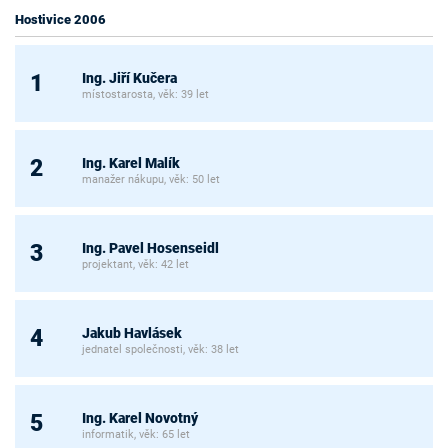
Hostivice 2006
Ing. Jiří Kučera
1
místostarosta, věk: 39 let
Ing. Karel Malík
2
manažer nákupu, věk: 50 let
Ing. Pavel Hosenseidl
3
projektant, věk: 42 let
Jakub Havlásek
4
jednatel společnosti, věk: 38 let
Ing. Karel Novotný
5
informatik, věk: 65 let