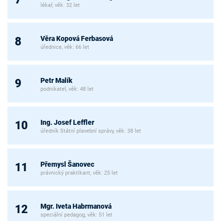
lékař, věk: 32 let
Věra Kopová Ferbasová
8
úřednice, věk: 66 let
Petr Malík
9
podnikatel, věk: 48 let
Ing. Josef Leffler
10
úředník Státní plavební správy, věk: 38 let
Přemysl Šanovec
11
právnický praktikant, věk: 25 let
Mgr. Iveta Habrmanová
12
speciální pedagog, věk: 51 let