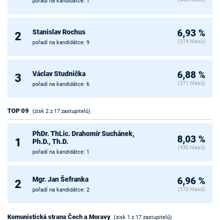
pořadí na kandidátce: 1
Stanislav Rochus
6,93 %
2
(374 hlasů)
pořadí na kandidátce: 9
Václav Studnička
6,88 %
3
(371 hlasů)
pořadí na kandidátce: 6
TOP 09
(zisk 2 z 17 zastupitelů)
PhDr. ThLic. Drahomír Suchánek,
8,03 %
1
Ph.D., Th.D.
(430 hlasů)
pořadí na kandidátce: 1
Mgr. Jan Šefranka
6,96 %
2
(373 hlasů)
pořadí na kandidátce: 2
Komunistická strana Čech a Moravy
(zisk 1 z 17 zastupitelů)