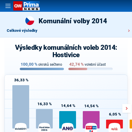
Komunální volby 2014
Celkové výsledky
Výsledky komunálních voleb 2014:
Hostivice
100,00
%
42,74
%
okrsků sečteno
volební účast
36,33 %
16,33 %
14,64 %
14,54 %
6,05 %
Hostivice
Středočeši2012.cz
2006