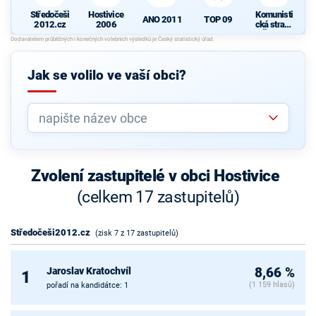
Středočeši
Hostivice
Komunisti
ANO 2011
TOP 09
2012.cz
2006
cká strana
Čech a
Moravy
d
Jak se volilo ve vaší obci?
Zvolení zastupitelé v obci Hostivice
(celkem 17 zastupitelů)
Středočeši2012.cz
(zisk 7 z 17 zastupitelů)
Jaroslav Kratochvíl
8,66 %
1
(1 159 hlasů)
pořadí na kandidátce: 1