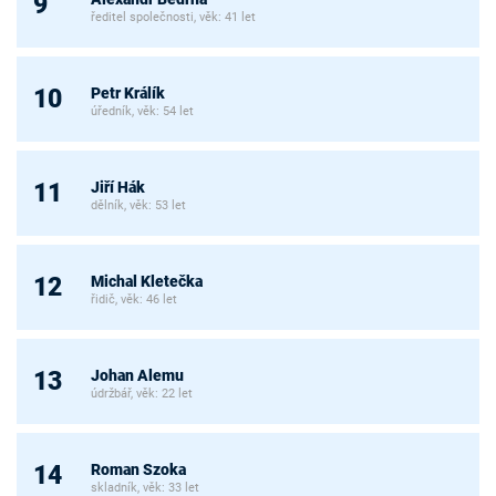
9
ředitel společnosti, věk: 41 let
Petr Králík
10
úředník, věk: 54 let
Jiří Hák
11
dělník, věk: 53 let
Michal Kletečka
12
řidič, věk: 46 let
Johan Alemu
13
údržbář, věk: 22 let
Roman Szoka
14
skladník, věk: 33 let