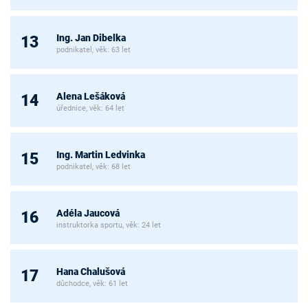
Ing. Jan Dibelka
13
podnikatel, věk: 63 let
Alena Lešáková
14
úřednice, věk: 64 let
Ing. Martin Ledvinka
15
podnikatel, věk: 68 let
Adéla Jaucová
16
instruktorka sportu, věk: 24 let
Hana Chalušová
17
důchodce, věk: 61 let