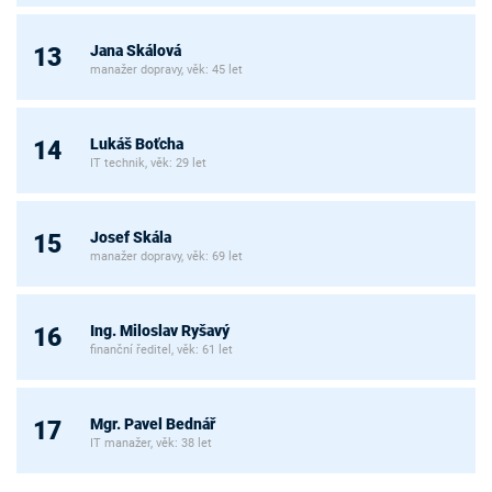
Jana Skálová
13
manažer dopravy, věk: 45 let
Lukáš Boťcha
14
IT technik, věk: 29 let
Josef Skála
15
manažer dopravy, věk: 69 let
Ing. Miloslav Ryšavý
16
finanční ředitel, věk: 61 let
Mgr. Pavel Bednář
17
IT manažer, věk: 38 let