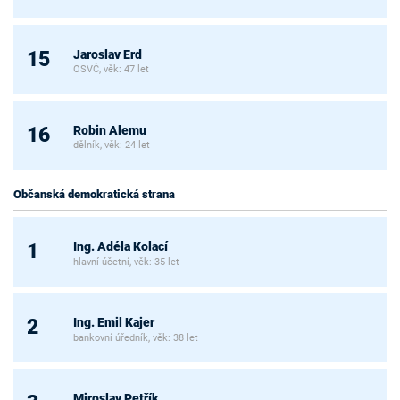
Jaroslav Erd
15
OSVČ, věk: 47 let
Robin Alemu
16
dělník, věk: 24 let
Občanská demokratická strana
Ing. Adéla Kolací
1
hlavní účetní, věk: 35 let
Ing. Emil Kajer
2
bankovní úředník, věk: 38 let
Miroslav Petřík