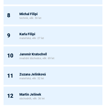
Michal Filipi
8
technik, věk: 30 let
Karla Filipi
9
mateřská, věk: 27 let
Jaromír Kratochvíl
10
invalidní důchodce, věk: 69 let
Zuzana Jelínková
11
mateřská, věk: 32 let
Martin Jelínek
12
obchodník, věk: 36 let