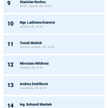
Stanislav Rochus
9
OSVČ - topenář, věk: 54 let
Mgr. Ladislava Evanová
10
učitelka, věk: 60 let
Tomáš Mráček
11
letecký mechanik, věk: 35 let
Miroslava Wildtová
12
učitelka, věk: 52 let
Andrea Změlíková
13
manažerka, věk: 43 let
Ing. Bohumil Machek
14