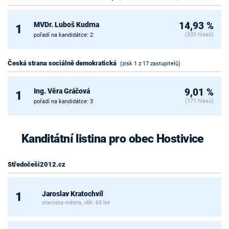
MVDr. Luboš Kudrna
14,93 %
1
(333 hlasů)
pořadí na kandidátce: 2
Česká strana sociálně demokratická
(zisk 1 z 17 zastupitelů)
Ing. Věra Gráčová
9,01 %
1
(171 hlasů)
pořadí na kandidátce: 3
Kanditátní listina pro obec Hostivice
Středočeši2012.cz
Jaroslav Kratochvíl
1
starosta města, věk: 65 let