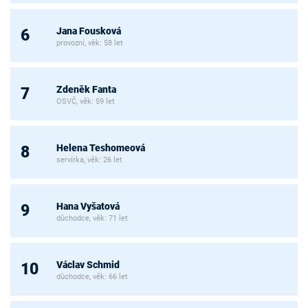
Jana Fousková
6
provozní, věk: 58 let
Zdeněk Fanta
7
OSVČ, věk: 59 let
Helena Teshomeová
8
servírka, věk: 26 let
Hana Vyšatová
9
důchodce, věk: 71 let
Václav Schmid
10
důchodce, věk: 66 let