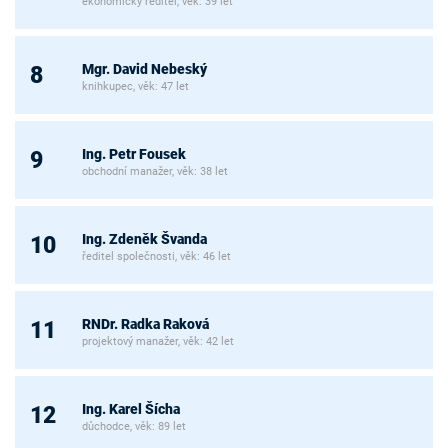
ekonomický ředitel, věk: 39 let
Mgr. David Nebeský
8
knihkupec, věk: 47 let
Ing. Petr Fousek
9
obchodní manažer, věk: 38 let
Ing. Zdeněk Švanda
10
ředitel společnosti, věk: 46 let
RNDr. Radka Raková
11
projektový manažer, věk: 42 let
Ing. Karel Šícha
12
důchodce, věk: 89 let