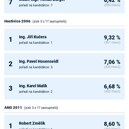
6,42 %
7
(860 hlasů)
pořadí na kandidátce: 7
Hostivice 2006
(zisk 3 z 17 zastupitelů)
Ing. Jiří Kučera
9,32 %
1
(561 hlasů)
pořadí na kandidátce: 1
Ing. Pavel Hosenseidl
7,06 %
2
(425 hlasů)
pořadí na kandidátce: 3
Ing. Karel Malík
6,68 %
3
(402 hlasů)
pořadí na kandidátce: 2
ANO 2011
(zisk 3 z 17 zastupitelů)
Robert Změlík
8,60 %
1
(464 hlasů)