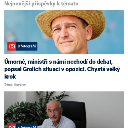
Nejnovější příspěvky k tématu
8 fotografií
Úmorné, ministři s námi nechodí do debat,
popsal Grolich situaci v opozici. Chystá velký
krok
Téma: Opozice
6 fotografií