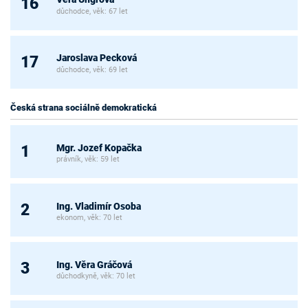
16
důchodce, věk: 67 let
Jaroslava Pecková
17
důchodce, věk: 69 let
Česká strana sociálně demokratická
Mgr. Jozef Kopačka
1
právník, věk: 59 let
Ing. Vladimír Osoba
2
ekonom, věk: 70 let
Ing. Věra Gráčová
3
důchodkyně, věk: 70 let