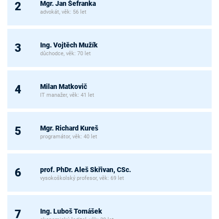
Mgr. Jan Šefranka
2
advokát, věk: 56 let
Ing. Vojtěch Mužík
3
důchodce, věk: 70 let
Milan Matkovič
4
IT manažer, věk: 41 let
Mgr. Richard Kureš
5
programátor, věk: 40 let
prof. PhDr. Aleš Skřivan, CSc.
6
vysokoškolský profesor, věk: 69 let
Ing. Luboš Tomášek
7