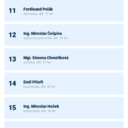
Ferdinand Polák
11
důchodce, věk: 71 let
Ing. Miroslav Češpiva
12
výzkumný pracovník, věk: 53 let
Mgr. Simona Chmelíková
13
učitelka, věk: 37 let
Emil Pišoft
14
kovovýroba, věk: 55 let
Ing. Miroslav Hošek
15
konstruktér, věk: 43 let