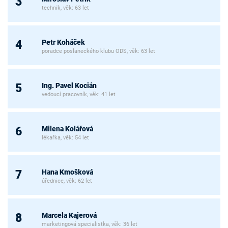
3
technik, věk: 63 let
Petr Koháček
4
poradce poslaneckého klubu ODS, věk: 63 let
Ing. Pavel Kocián
5
vedoucí pracovník, věk: 41 let
Milena Kolářová
6
lékařka, věk: 54 let
Hana Kmošková
7
úřednice, věk: 62 let
Marcela Kajerová
8
marketingová specialistka, věk: 36 let