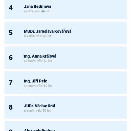
Jana Bedrnová
4
účetní, věk: 44 let
MUDr. Jaroslava Kovářová
5
lékařka, věk: 48 let
Ing. Anna Králová
6
ekonom, věk: 59 let
Ing. Jiří Pelc
7
ekonom, věk: 60 let
JUDr. Václav Král
8
právník, věk: 59 let
Alexandr Bedrna