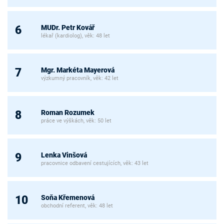
MUDr. Petr Kovář
6
lékař (kardiolog), věk: 48 let
Mgr. Markéta Mayerová
7
výzkumný pracovník, věk: 42 let
Roman Rozumek
8
práce ve výškách, věk: 50 let
Lenka Vinšová
9
pracovnice odbavení cestujících, věk: 43 let
Soňa Křemenová
10
obchodní referent, věk: 48 let