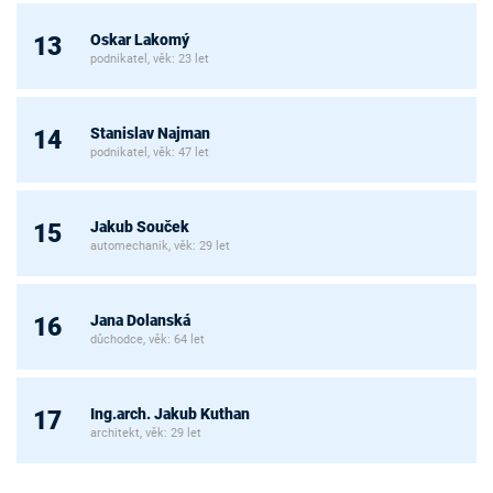
Oskar Lakomý
13
podnikatel, věk: 23 let
Stanislav Najman
14
podnikatel, věk: 47 let
Jakub Souček
15
automechanik, věk: 29 let
Jana Dolanská
16
důchodce, věk: 64 let
Ing.arch. Jakub Kuthan
17
architekt, věk: 29 let