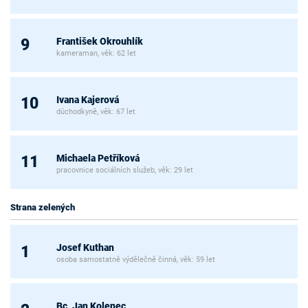
František Okrouhlík
9
kameraman, věk: 62 let
Ivana Kajerová
10
důchodkyně, věk: 67 let
Michaela Petříková
11
pracovnice sociálních služeb, věk: 29 let
Strana zelených
Josef Kuthan
1
osoba samostatně výdělečně činná, věk: 59 let
Bc. Jan Kolenec