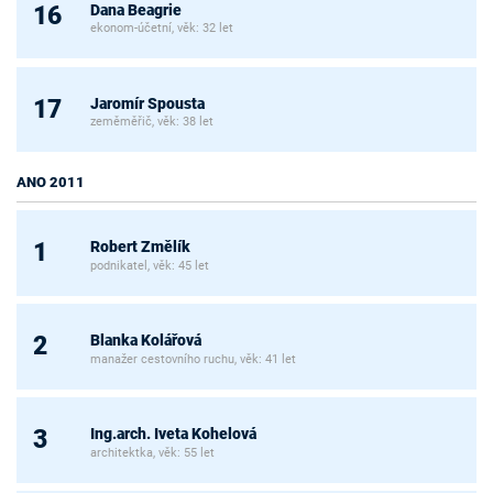
Dana Beagrie
16
ekonom-účetní, věk: 32 let
Jaromír Spousta
17
zeměměřič, věk: 38 let
ANO 2011
Robert Změlík
1
podnikatel, věk: 45 let
Blanka Kolářová
2
manažer cestovního ruchu, věk: 41 let
Ing.arch. Iveta Kohelová
3
architektka, věk: 55 let