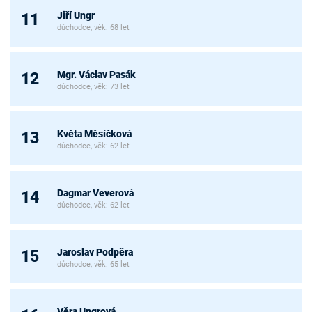
Jiří Ungr
11
důchodce, věk: 68 let
Mgr. Václav Pasák
12
důchodce, věk: 73 let
Květa Měsíčková
13
důchodce, věk: 62 let
Dagmar Veverová
14
důchodce, věk: 62 let
Jaroslav Podpěra
15
důchodce, věk: 65 let
Věra Ungrová