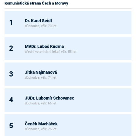
Komunistická strana Čech a Moravy
Dr. Karel Seidl
1
důchodce, věk: 70 let
MVDr. Luboš Kudrna
2
úřední veterinární lékař, věk: 53 let
Jitka Najmanová
3
důchodce, věk: 74 let
JUDr. Lubomír Schovanec
4
důchodce, věk: 66 let
Čeněk Macháček
5
důchodce, věk: 75 let