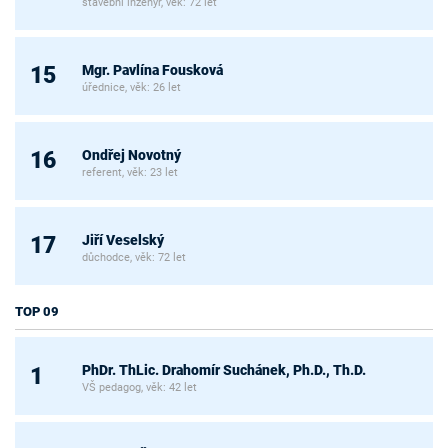
stavební inženýr, věk: 72 let
Mgr. Pavlína Fousková
15
úřednice, věk: 26 let
Ondřej Novotný
16
referent, věk: 23 let
Jiří Veselský
17
důchodce, věk: 72 let
TOP 09
PhDr. ThLic. Drahomír Suchánek, Ph.D., Th.D.
1
VŠ pedagog, věk: 42 let