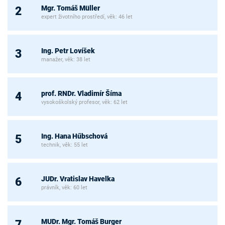
Mgr. Tomáš Müller
2
expert životního prostředí, věk: 46 let
Ing. Petr Lovíšek
3
manažer, věk: 38 let
prof. RNDr. Vladimír Šíma
4
vysokoškolský profesor, věk: 62 let
Ing. Hana Hűbschová
5
technik, věk: 55 let
JUDr. Vratislav Havelka
6
právník, věk: 60 let
MUDr. Mgr. Tomáš Burger
7