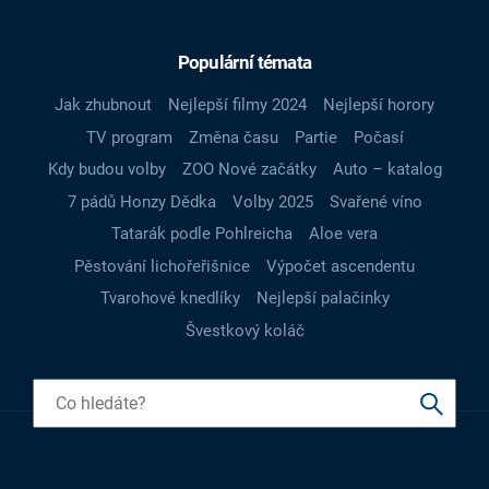
Populární témata
Jak zhubnout
Nejlepší filmy 2024
Nejlepší horory
TV program
Změna času
Partie
Počasí
Kdy budou volby
ZOO Nové začátky
Auto – katalog
7 pádů Honzy Dědka
Volby 2025
Svařené víno
Tatarák podle Pohlreicha
Aloe vera
Pěstování lichořeřišnice
Výpočet ascendentu
Tvarohové knedlíky
Nejlepší palačinky
Švestkový koláč