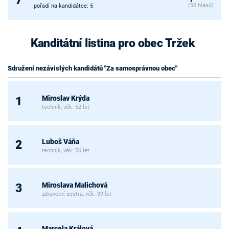
(50 hlasů)
pořadí na kandidátce: 5
Kanditátní listina pro obec Tržek
Sdružení nezávislých kandidátů "Za samosprávnou obec"
Miroslav Krýda
1
technik, věk: 52 let
Luboš Váňa
2
technik, věk: 56 let
Miroslava Malichová
3
zdravotní sestra, věk: 39 let
Marcela Králová