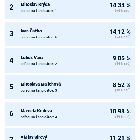
Miroslav Krýda
14,34 %
2
(64 hlasů)
pořadí na kandidátce: 1
Ivan Čačko
14,12 %
3
(63 hlasů)
pořadí na kandidátce: 6
Luboš Váňa
9,86 %
4
(44 hlasů)
pořadí na kandidátce: 2
Miroslava Malichová
8,52 %
5
(38 hlasů)
pořadí na kandidátce: 3
Marcela Králová
10,98 %
6
(49 hlasů)
pořadí na kandidátce: 4
Václav Sirový
11,21 %
7