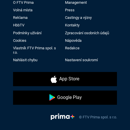
O FTV Prima
Management
Volná místa
Press
Reklama
Castingy a výzvy
HbbTV
Kontakty
Podmínky užívání
Zpracování osobních údajů
Cookies
Nápověda
Vlastník FTV Prima spol. s
Redakce
r.o.
Nahlásit chybu
Nastavení soukromí
App Store
Google Play
© FTV Prima spol. s r.o.