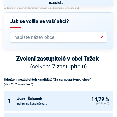
nezávislýc
h
kandidátů
"Za
samosprá
Jak se volilo ve vaší obci?
vnou obec"
Zvolení zastupitelé v obci Tržek
(celkem 7 zastupitelů)
Sdružení nezávislých kandidátů "Za samosprávnou obec"
(zisk 7 z 7 zastupitelů)
Josef Šafránek
14,79 %
1
(66 hlasů)
pořadí na kandidátce: 7