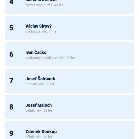
4
fyzioterapeut, věk: 49 let
Václav Sirový
5
důchodce, věk: 71 let
Ivan Čačko
6
soukromý podnikatel, věk: 42 let
Josef Šafránek
7
technik, věk: 36 let
Josef Maloch
8
dělník, věk: 33 let
Zdeněk Soukup
9
dělník, věk: 30 let