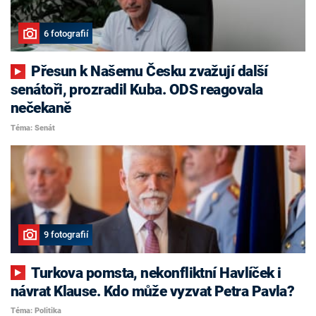
6 fotografií
Přesun k Našemu Česku zvažují další
senátoři, prozradil Kuba. ODS reagovala
nečekaně
Téma: Senát
9 fotografií
Turkova pomsta, nekonfliktní Havlíček i
návrat Klause. Kdo může vyzvat Petra Pavla?
Téma: Politika