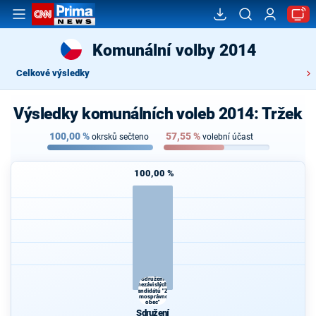
Komunální volby 2014
Celkové výsledky
Výsledky komunálních voleb 2014: Tržek
100,00
%
57,55
%
okrsků sečteno
volební účast
100,00 %
Sdružení
nezávislých
kandidátů "Za
samosprávnou
obec"
Sdružení