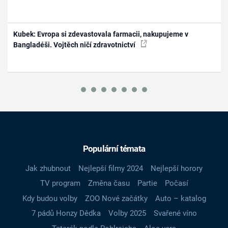
Kubek: Evropa si zdevastovala farmacii, nakupujeme v
Bangladéši. Vojtěch ničí zdravotnictví
Populární témata
Jak zhubnout
Nejlepší filmy 2024
Nejlepší horory
TV program
Změna času
Partie
Počasí
Kdy budou volby
ZOO Nové začátky
Auto – katalog
7 pádů Honzy Dědka
Volby 2025
Svařené víno