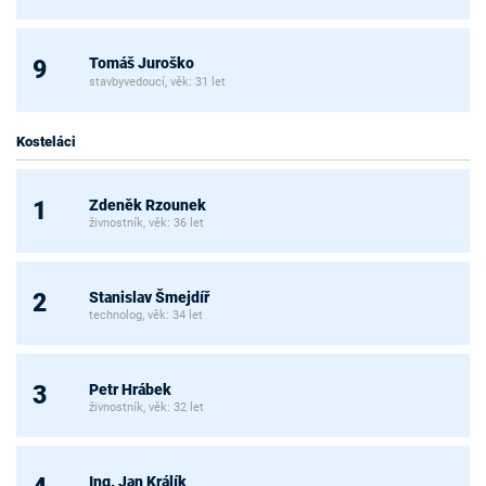
Tomáš Juroško
9
stavbyvedoucí, věk: 31 let
Kosteláci
Zdeněk Rzounek
1
živnostník, věk: 36 let
Stanislav Šmejdíř
2
technolog, věk: 34 let
Petr Hrábek
3
živnostník, věk: 32 let
Ing. Jan Králík