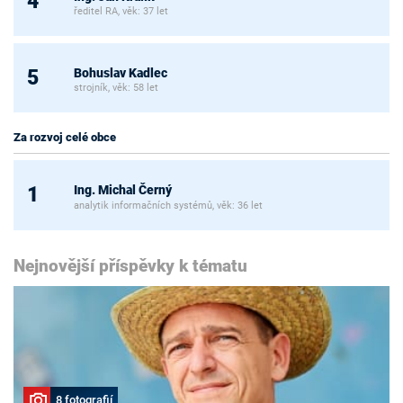
4
ředitel RA, věk: 37 let
Bohuslav Kadlec
5
strojník, věk: 58 let
Za rozvoj celé obce
Ing. Michal Černý
1
analytik informačních systémů, věk: 36 let
Nejnovější příspěvky k tématu
8 fotografií