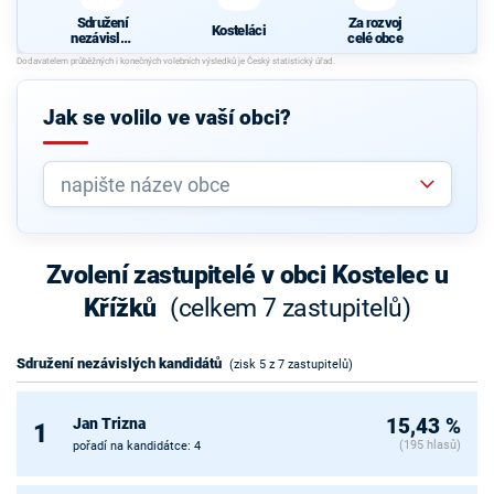
Sdružení
Za rozvoj
Kosteláci
nezávislýc
celé obce
h
kandidátů
Jak se volilo ve vaší obci?
Zvolení zastupitelé v obci Kostelec u
Křížků
(celkem 7 zastupitelů)
Sdružení nezávislých kandidátů
(zisk 5 z 7 zastupitelů)
Jan Trizna
15,43 %
1
(195 hlasů)
pořadí na kandidátce: 4