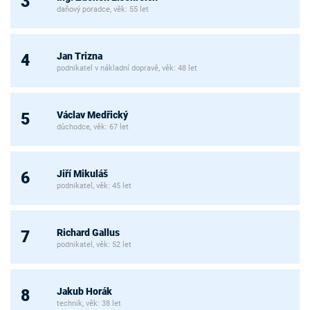
3
daňový poradce, věk: 55 let
Jan Trizna
4
podnikatel v nákladní dopravě, věk: 48 let
Václav Medřický
5
důchodce, věk: 67 let
Jiří Mikuláš
6
podnikatel, věk: 45 let
Richard Gallus
7
podnikatel, věk: 52 let
Jakub Horák
8
technik, věk: 38 let