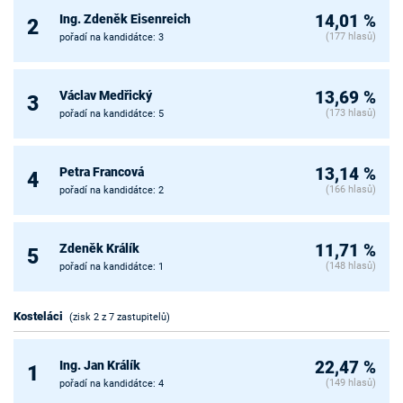
Ing. Zdeněk Eisenreich
14,01 %
2
(177 hlasů)
pořadí na kandidátce: 3
Václav Medřický
13,69 %
3
(173 hlasů)
pořadí na kandidátce: 5
Petra Francová
13,14 %
4
(166 hlasů)
pořadí na kandidátce: 2
Zdeněk Králík
11,71 %
5
(148 hlasů)
pořadí na kandidátce: 1
Kosteláci
(zisk 2 z 7 zastupitelů)
Ing. Jan Králík
22,47 %
1
(149 hlasů)
pořadí na kandidátce: 4