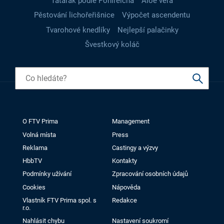
Tatarák podle Pohlreicha
Aloe vera
Pěstování lichořeřišnice
Výpočet ascendentu
Tvarohové knedlíky
Nejlepší palačinky
Švestkový koláč
O FTV Prima
Management
Volná místa
Press
Reklama
Castingy a výzvy
HbbTV
Kontakty
Podmínky užívání
Zpracování osobních údajů
Cookies
Nápověda
Vlastník FTV Prima spol. s
Redakce
r.o.
Nahlásit chybu
Nastavení soukromí