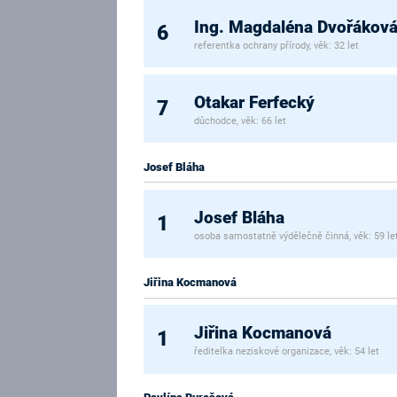
Ing. Magdaléna Dvořákov
6
referentka ochrany přírody, věk: 32 let
Otakar Ferfecký
7
důchodce, věk: 66 let
Josef Bláha
Josef Bláha
1
osoba samostatně výdělečně činná, věk: 59 le
Jiřina Kocmanová
Jiřina Kocmanová
1
ředitelka neziskové organizace, věk: 54 let