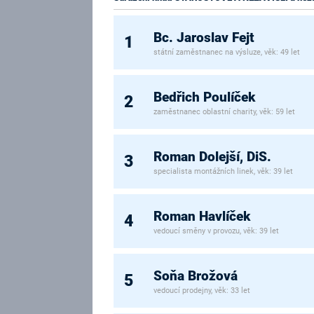
Bc. Jaroslav Fejt
1
státní zaměstnanec na výsluze, věk: 49 let
Bedřich Poulíček
2
zaměstnanec oblastní charity, věk: 59 let
Roman Dolejší, DiS.
3
specialista montážních linek, věk: 39 let
Roman Havlíček
4
vedoucí směny v provozu, věk: 39 let
Soňa Brožová
5
vedoucí prodejny, věk: 33 let