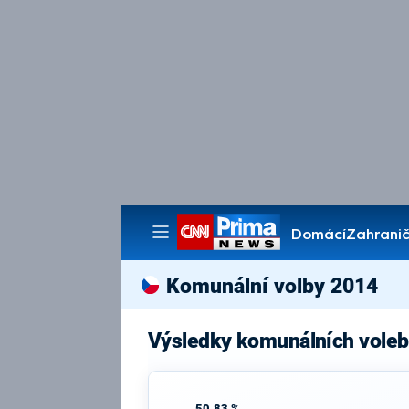
Domácí
Zahranič
Pořady
Komunální volby 2014
Výsledky komunálních voleb
50,83 %