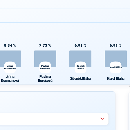
8,84 %
7,73 %
6,91 %
6,91 %
Jiřina
Pavlína
Zdeněk
Karel Bláha
Kocmanová
Burešová
Bláha
Jiřina
Pavlína
Zdeněk Bláha
Karel Bláha
Kocmanová
Burešová