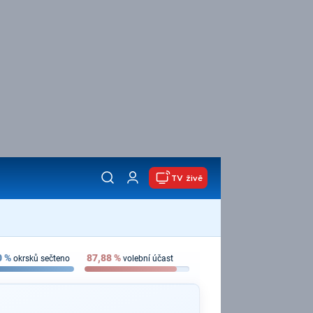
TV živě
0
%
87,88
%
okrsků sečteno
volební účast