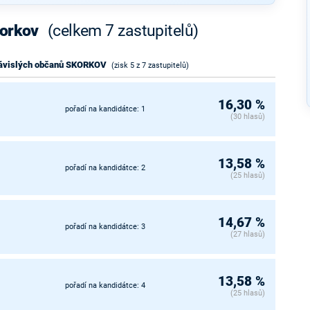
korkov
(celkem 7 zastupitelů)
závislých občanů SKORKOV
(zisk 5 z 7 zastupitelů)
16,30 %
pořadí na kandidátce: 1
(30 hlasů)
13,58 %
pořadí na kandidátce: 2
(25 hlasů)
14,67 %
pořadí na kandidátce: 3
(27 hlasů)
13,58 %
pořadí na kandidátce: 4
(25 hlasů)