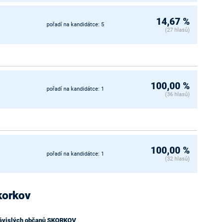
14,67 %
pořadí na kandidátce: 5
(27 hlasů)
100,00 %
pořadí na kandidátce: 1
(36 hlasů)
100,00 %
pořadí na kandidátce: 1
(32 hlasů)
Skorkov
závislých občanů SKORKOV