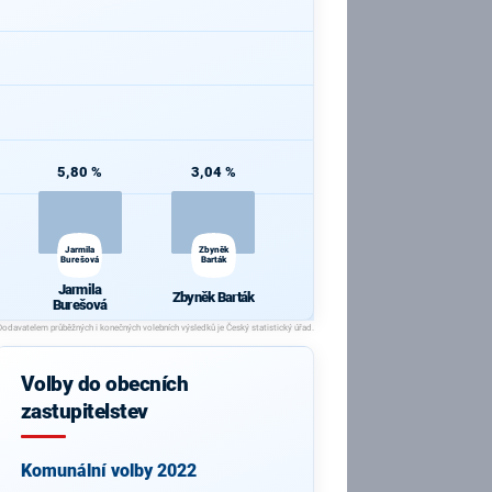
5,80 %
3,04 %
Jarmila
Zbyněk
Burešová
Barták
Jarmila
Zbyněk Barták
Burešová
Volby do obecních
zastupitelstev
Komunální volby 2022