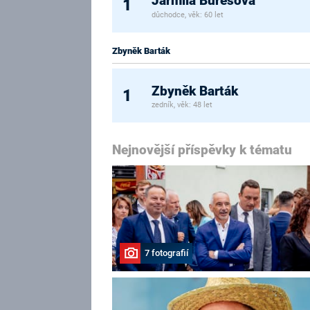
Jarmila Burešová
1
důchodce, věk: 60 let
Zbyněk Barták
Zbyněk Barták
1
zedník, věk: 48 let
Nejnovější příspěvky k tématu
7 fotografií