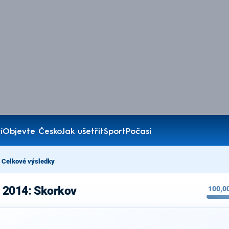
í
Objevte Česko
Jak ušetřit
Sport
Počasí
Celkové výsledky
 2014: Skorkov
100,0