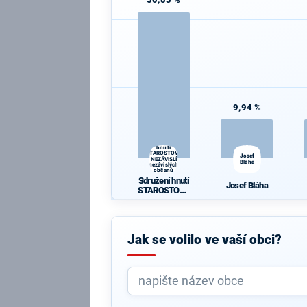
9,94 %
Sdružení
hnutí
STAROSTOVÉ
Josef
A NEZÁVISLÍ a
Bláha
nezávislých
občanů
SKORKOV
Sdružení hnutí
Josef Bláha
STAROSTOVÉ
A NEZÁVISLÍ
a nezávislých
občanů
SKORKOV
Jak se volilo ve vaší obci?