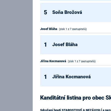
5
Soňa Brožová
Josef Bláha
(zisk 1 z 7 zastupitelů)
1
Josef Bláha
Jiřina Kocmanová
(zisk 1 z 7 zastupitelů)
1
Jiřina Kocmanová
Kanditátní listina pro obec 
Sdružení hnutí STAROSTOVÉ A NEZÁVISLÍ a ne