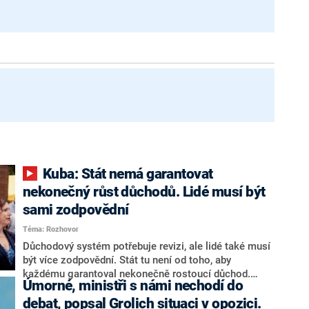
Kuba: Stát nemá garantovat
nekonečný růst důchodů. Lidé musí být
sami zodpovědní
Téma: Rozhovor
Důchodový systém potřebuje revizi, ale lidé také musí
být více zodpovědní. Stát tu není od toho, aby
každému garantoval nekonečně rostoucí důchod.
Úmorné, ministři s námi nechodí do
Chybí tu nový systém a my ho představíme,řekl
hejtman Jihočeského kraje a předseda hnutí Naše
debat, popsal Grolich situaci v opozici.