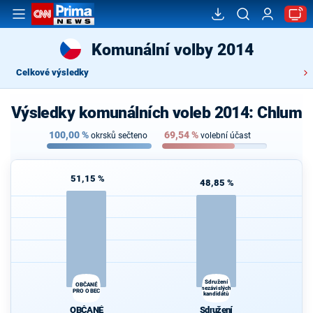
Komunální volby 2014
Celkové výsledky
Výsledky komunálních voleb 2014: Chlum
100,00
%
69,54
%
okrsků sečteno
volební účast
51,15 %
48,85 %
Sdružení
OBČANÉ
nezávislých
PRO OBEC
kandidátů
OBČANÉ
Sdružení