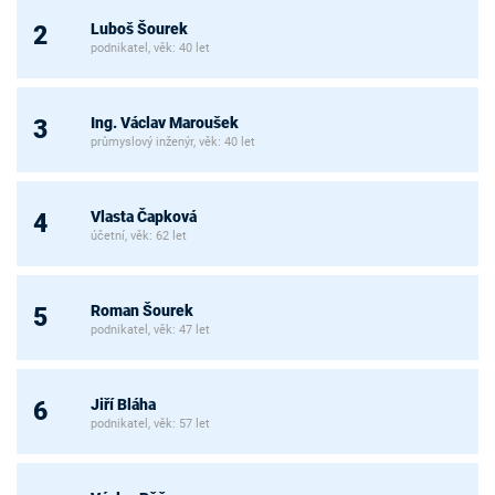
Luboš Šourek
2
podnikatel, věk: 40 let
Ing. Václav Maroušek
3
průmyslový inženýr, věk: 40 let
Vlasta Čapková
4
účetní, věk: 62 let
Roman Šourek
5
podnikatel, věk: 47 let
Jiří Bláha
6
podnikatel, věk: 57 let