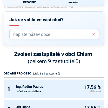
PRO OBEC
nezávislýc
h
kandidátů
Jak se volilo ve vaší obci?
Zvolení zastupitelé v obci Chlum
(celkem 9 zastupitelů)
OBČANÉ PRO OBEC
(zisk 5 z 9 zastupitelů)
Ing. Radim Paulus
17,56 %
1
(78 hlasů)
pořadí na kandidátce: 1
Jiří Bláha
17,56 %