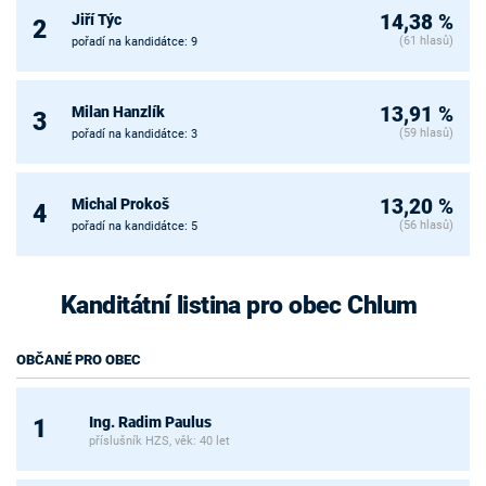
Jiří Týc
14,38 %
2
(61 hlasů)
pořadí na kandidátce: 9
Milan Hanzlík
13,91 %
3
(59 hlasů)
pořadí na kandidátce: 3
Michal Prokoš
13,20 %
4
(56 hlasů)
pořadí na kandidátce: 5
Kanditátní listina pro obec Chlum
OBČANÉ PRO OBEC
Ing. Radim Paulus
1
příslušník HZS, věk: 40 let