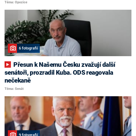
Téma: Opozice
6 fotografií
Přesun k Našemu Česku zvažují další
senátoři, prozradil Kuba. ODS reagovala
nečekaně
Téma: Senát
9 fotografií