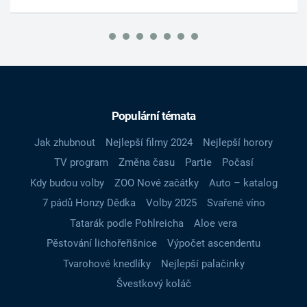
Populární témata
Jak zhubnout
Nejlepší filmy 2024
Nejlepší horory
TV program
Změna času
Partie
Počasí
Kdy budou volby
ZOO Nové začátky
Auto – katalog
7 pádů Honzy Dědka
Volby 2025
Svařené víno
Tatarák podle Pohlreicha
Aloe vera
Pěstování lichořeřišnice
Výpočet ascendentu
Tvarohové knedlíky
Nejlepší palačinky
Švestkový koláč