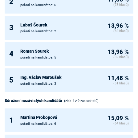
2
(78 hlasů)
pořadí na kandidátce: 6
Luboš Šourek
13,96 %
3
(62 hlasů)
pořadí na kandidátce: 2
Roman Šourek
13,96 %
4
(62 hlasů)
pořadí na kandidátce: 5
Ing. Václav Maroušek
11,48 %
5
(51 hlasů)
pořadí na kandidátce: 3
Sdružení nezávislých kandidátů
(zisk 4 z 9 zastupitelů)
Martina Prokopová
15,09 %
1
(64 hlasů)
pořadí na kandidátce: 6