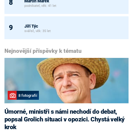
Martin Marek
8
podnikatel, věk: 41 let
Jiří Týc
9
svářeč, věk: 35 let
Nejnovější příspěvky k tématu
8 fotografií
Úmorné, ministři s námi nechodí do debat,
popsal Grolich situaci v opozici. Chystá velký
krok