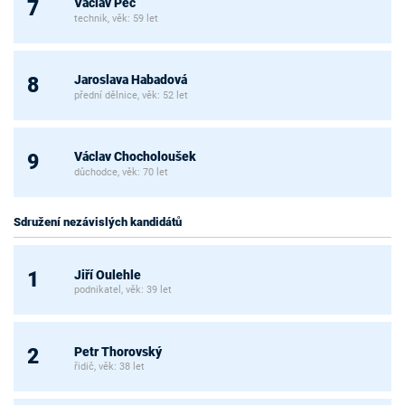
Václav Pěč
7
technik, věk: 59 let
Jaroslava Habadová
8
přední dělnice, věk: 52 let
Václav Chocholoušek
9
důchodce, věk: 70 let
Sdružení nezávislých kandidátů
Jiří Oulehle
1
podnikatel, věk: 39 let
Petr Thorovský
2
řidič, věk: 38 let