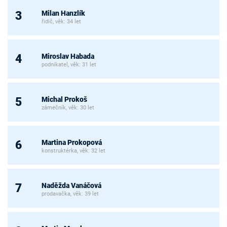
Milan Hanzlík
3
řidič, věk: 34 let
Miroslav Habada
4
podnikatel, věk: 31 let
Michal Prokoš
5
zámečník, věk: 30 let
Martina Prokopová
6
konstruktérka, věk: 32 let
Naděžda Vanáčová
7
prodavačka, věk: 39 let