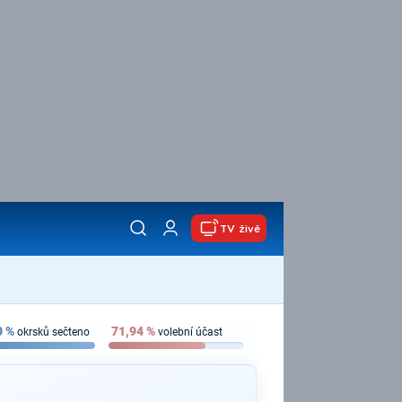
TV živě
0
%
71,94
%
okrsků sečteno
volební účast