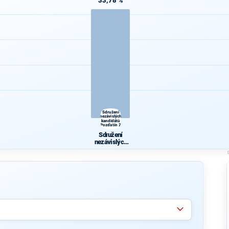
33,78 %
Sdružení
nezávislých
kandidátů
Pozďatín 2
Sdružení
nezávislých
kandidátů
Pozďatín 2