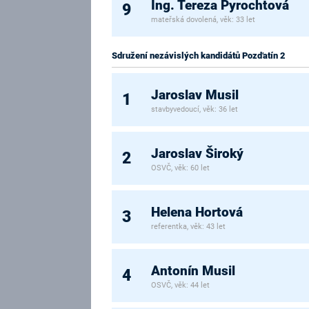
Ing. Tereza Pyrochtová
9
mateřská dovolená, věk: 33 let
Sdružení nezávislých kandidátů Pozďatín 2
Jaroslav Musil
1
stavbyvedoucí, věk: 36 let
Jaroslav Široký
2
OSVČ, věk: 60 let
Helena Hortová
3
referentka, věk: 43 let
Antonín Musil
4
OSVČ, věk: 44 let