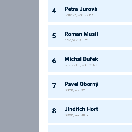
Petra Jurová
4
učitelka, věk: 27 let
Roman Musil
5
řidič, věk: 37 let
Michal Dufek
6
zemědělec, věk: 33 let
Pavel Oborný
7
OSVČ, věk: 32 let
Jindřich Hort
8
OSVČ, věk: 48 let