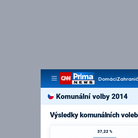
Domácí
Zahranič
Pořady
Komunální volby 2014
Výsledky komunálních voleb
37,22 %