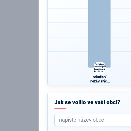
Sdružení
nezávislých
kandidátů
Pozďatín 1
Sdružení
nezávislých
kandidátů
Pozďatín 1
Jak se volilo ve vaší obci?