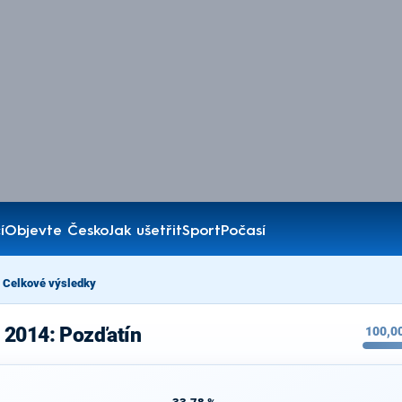
í
Objevte Česko
Jak ušetřit
Sport
Počasí
Celkové výsledky
 2014: Pozďatín
100,0