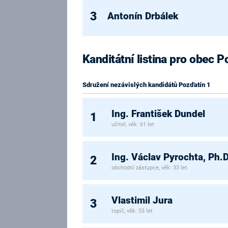
3
Antonín Drbálek
Kanditátní listina pro obec P
Sdružení nezávislých kandidátů Pozďatín 1
Ing. František Dundel
1
učitel, věk: 61 let
Ing. Václav Pyrochta, Ph.D
2
obchodní zástupce, věk: 33 let
Vlastimil Jura
3
topič, věk: 53 let