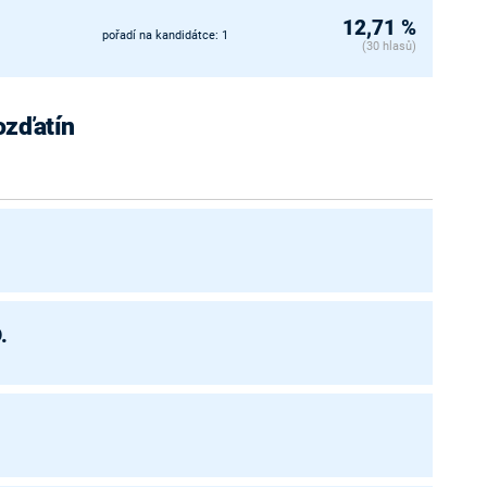
12,71 %
pořadí na kandidátce: 1
(30 hlasů)
ozďatín
.