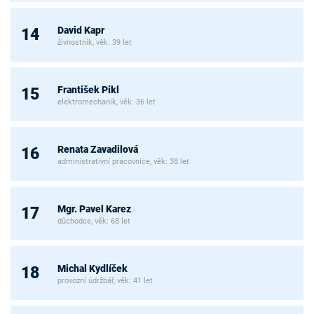
David Kapr
14
živnostník, věk: 39 let
František Pikl
15
elektromechanik, věk: 36 let
Renata Zavadilová
16
administrativní pracovnice, věk: 38 let
Mgr. Pavel Karez
17
důchodce, věk: 68 let
Michal Kydlíček
18
provozní údržbář, věk: 41 let