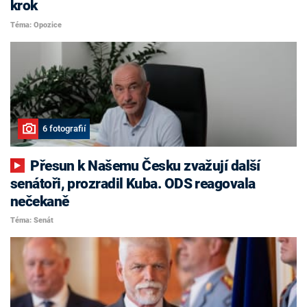
krok
Téma: Opozice
6 fotografií
Přesun k Našemu Česku zvažují další
senátoři, prozradil Kuba. ODS reagovala
nečekaně
Téma: Senát