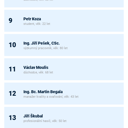
Petr Koza
9
student, věk: 22 let
Ing. Jiří Pešek, CSc.
10
výzkumný pracovník, věk: 80 let
Václav Moulis
11
důchodce, věk: 68 let
Ing. Bc. Martin Begala
12
manažer kvality a svařování, věk: 43 let
Jiří Škubal
13
profesionální hasič, věk: 50 let