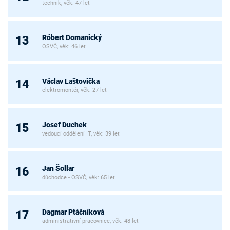
technik, věk: 47 let
Róbert Domanický
13
OSVČ, věk: 46 let
Václav Laštovička
14
elektromontér, věk: 27 let
Josef Duchek
15
vedoucí oddělení IT, věk: 39 let
Jan Šollar
16
důchodce - OSVČ, věk: 65 let
Dagmar Ptáčníková
17
administrativní pracovnice, věk: 48 let