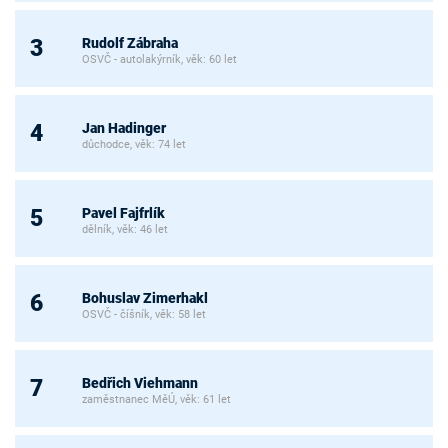
Rudolf Zábraha
3
OSVČ - autolakýrník, věk: 60 let
Jan Hadinger
4
důchodce, věk: 74 let
Pavel Fajfrlík
5
dělník, věk: 46 let
Bohuslav Zimerhakl
6
OSVČ - číšník, věk: 58 let
Bedřich Viehmann
7
zaměstnanec MěÚ, věk: 61 let