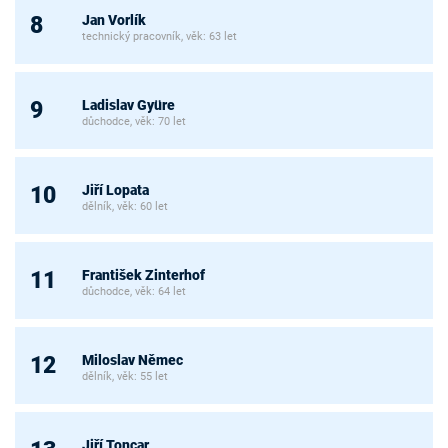
Jan Vorlík
8
technický pracovník, věk: 63 let
Ladislav Gyüre
9
důchodce, věk: 70 let
Jiří Lopata
10
dělník, věk: 60 let
František Zinterhof
11
důchodce, věk: 64 let
Miloslav Němec
12
dělník, věk: 55 let
Jiří Toncar