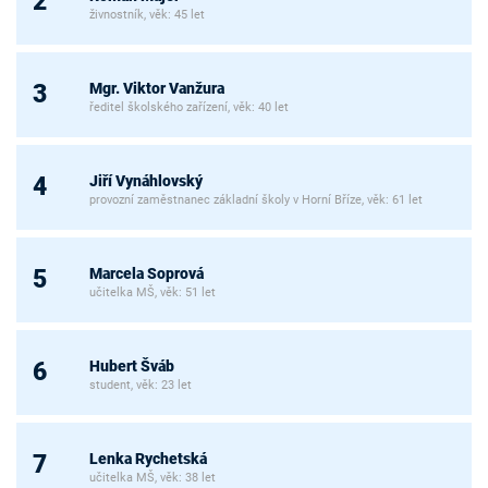
2
živnostník, věk: 45 let
Mgr. Viktor Vanžura
3
ředitel školského zařízení, věk: 40 let
Jiří Vynáhlovský
4
provozní zaměstnanec základní školy v Horní Bříze, věk: 61 let
Marcela Soprová
5
učitelka MŠ, věk: 51 let
Hubert Šváb
6
student, věk: 23 let
Lenka Rychetská
7
učitelka MŠ, věk: 38 let