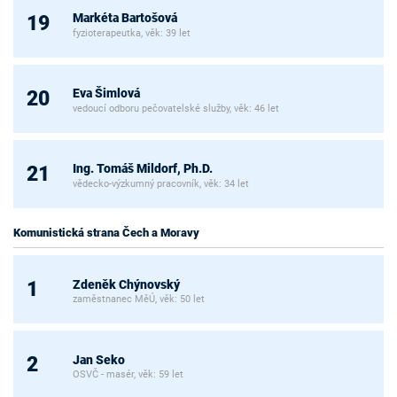
Markéta Bartošová
19
fyzioterapeutka, věk: 39 let
Eva Šimlová
20
vedoucí odboru pečovatelské služby, věk: 46 let
Ing. Tomáš Mildorf, Ph.D.
21
vědecko-výzkumný pracovník, věk: 34 let
Komunistická strana Čech a Moravy
Zdeněk Chýnovský
1
zaměstnanec MěÚ, věk: 50 let
Jan Seko
2
OSVČ - masér, věk: 59 let