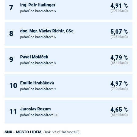
Ing. Petr Hadinger
4,91 %
7
(701 hlasů)
pořadí na kandidátce: 5
doc. Mgr. Václav Richtr, CSc.
5,07 %
8
(725 hlasů)
pořadí na kandidátce: 6
Pavel Moláček
4,79 %
9
(684 hlasů)
pořadí na kandidátce: 8
Emilie Hrabáková
4,97 %
10
(710 hlasů)
pořadí na kandidátce: 9
Jaroslav Rozum
4,65 %
11
(664 hlasů)
pořadí na kandidátce: 11
SNK - MĚSTO LIDEM
(zisk 5 z 21 zastupitelů)