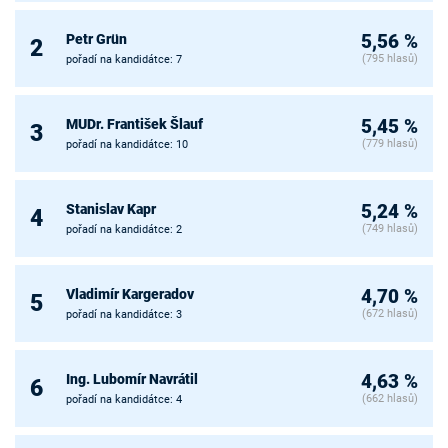
Petr Grün
5,56 %
2
(795 hlasů)
pořadí na kandidátce: 7
MUDr. František Šlauf
5,45 %
3
(779 hlasů)
pořadí na kandidátce: 10
Stanislav Kapr
5,24 %
4
(749 hlasů)
pořadí na kandidátce: 2
Vladimír Kargeradov
4,70 %
5
(672 hlasů)
pořadí na kandidátce: 3
Ing. Lubomír Navrátil
4,63 %
6
(662 hlasů)
pořadí na kandidátce: 4