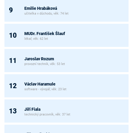
Emilie Hrabáková
9
učitelka v důchodu, věk: 74 let
MUDr. František Šlauf
10
lékař, věk: 62 let
Jaroslav Rozum
11
provozní technik, věk: 53 let
Václav Haramule
12
software - vývojář, věk: 23 let
Jiří Fiala
13
technický pracovník, věk: 37 let