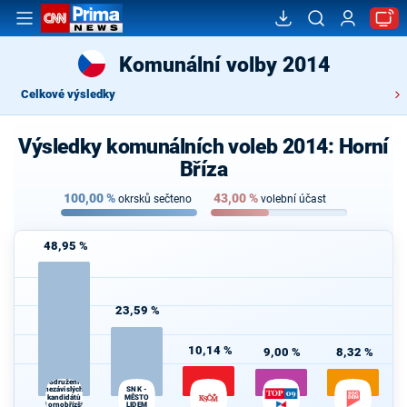
Komunální volby 2014
Celkové výsledky
Výsledky komunálních voleb 2014: Horní
Bříza
100,00
%
43,00
%
okrsků sečteno
volební účast
48,95 %
23,59 %
10,14 %
9,00 %
8,32 %
Sdružení
SNK -
nezávislých
kandidátů
MĚSTO
Hornobřízští
LIDEM