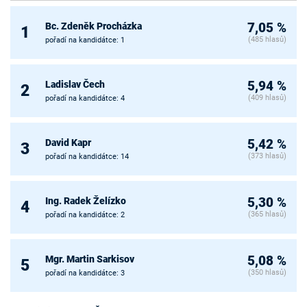
Bc. Zdeněk Procházka
7,05 %
1
(485 hlasů)
pořadí na kandidátce: 1
Ladislav Čech
5,94 %
2
(409 hlasů)
pořadí na kandidátce: 4
David Kapr
5,42 %
3
(373 hlasů)
pořadí na kandidátce: 14
Ing. Radek Želízko
5,30 %
4
(365 hlasů)
pořadí na kandidátce: 2
Mgr. Martin Sarkisov
5,08 %
5
(350 hlasů)
pořadí na kandidátce: 3