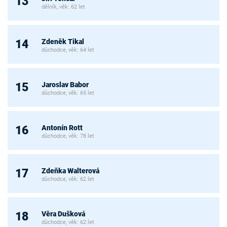
13
dělník, věk: 62 let
Zdeněk Tikal
14
důchodce, věk: 64 let
Jaroslav Babor
15
důchodce, věk: 65 let
Antonín Rott
16
důchodce, věk: 78 let
Zdeňka Walterová
17
důchodce, věk: 62 let
Věra Dušková
18
důchodce, věk: 62 let