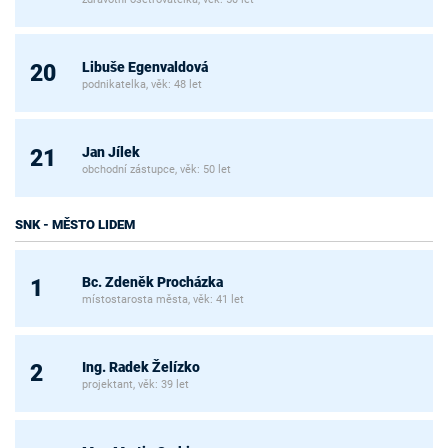
Libuše Egenvaldová
20
podnikatelka, věk: 48 let
Jan Jílek
21
obchodní zástupce, věk: 50 let
SNK - MĚSTO LIDEM
Bc. Zdeněk Procházka
1
místostarosta města, věk: 41 let
Ing. Radek Želízko
2
projektant, věk: 39 let