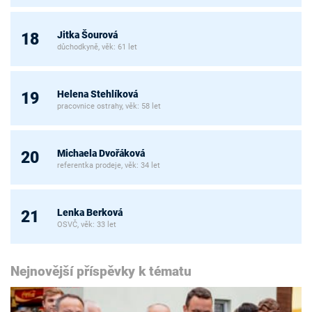
Jitka Šourová
18
důchodkyně, věk: 61 let
Helena Stehlíková
19
pracovnice ostrahy, věk: 58 let
Michaela Dvořáková
20
referentka prodeje, věk: 34 let
Lenka Berková
21
OSVČ, věk: 33 let
Nejnovější příspěvky k tématu