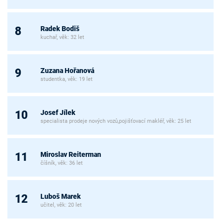
Radek Bodiš
8
kuchař, věk: 32 let
Zuzana Hořanová
9
studentka, věk: 19 let
Josef Jílek
10
specialista prodeje nových vozů,pojišťovací makléř, věk: 25 let
Miroslav Reiterman
11
číšník, věk: 36 let
Luboš Marek
12
učitel, věk: 20 let