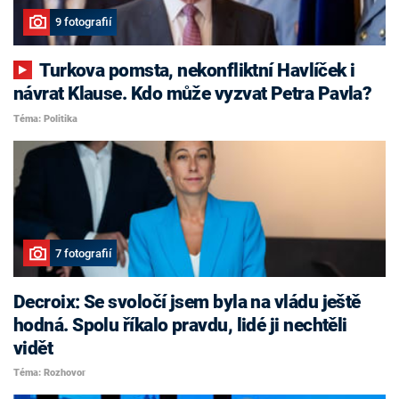
9 fotografií
Turkova pomsta, nekonfliktní Havlíček i
návrat Klause. Kdo může vyzvat Petra Pavla?
Téma: Politika
7 fotografií
Decroix: Se svoločí jsem byla na vládu ještě
hodná. Spolu říkalo pravdu, lidé ji nechtěli
vidět
Téma: Rozhovor