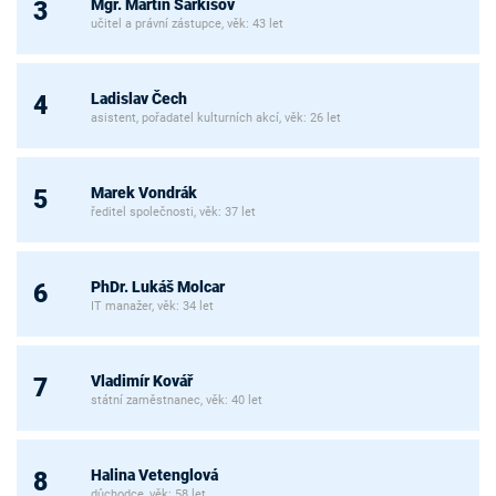
Mgr. Martin Sarkisov
3
učitel a právní zástupce, věk: 43 let
Ladislav Čech
4
asistent, pořadatel kulturních akcí, věk: 26 let
Marek Vondrák
5
ředitel společnosti, věk: 37 let
PhDr. Lukáš Molcar
6
IT manažer, věk: 34 let
Vladimír Kovář
7
státní zaměstnanec, věk: 40 let
Halina Vetenglová
8
důchodce, věk: 58 let