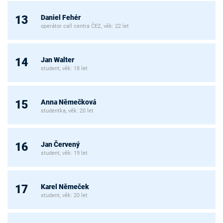
Daniel Fehér
13
operátor call centra ČEZ, věk: 22 let
Jan Walter
14
student, věk: 18 let
Anna Němečková
15
studentka, věk: 20 let
Jan Červený
16
student, věk: 19 let
Karel Němeček
17
student, věk: 20 let