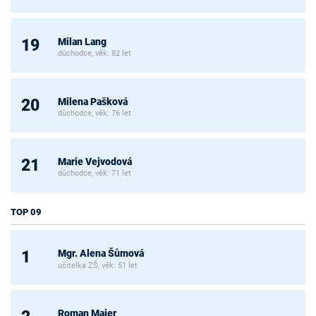
Milan Lang
19
důchodce, věk: 82 let
Milena Pašková
20
důchodce, věk: 76 let
Marie Vejvodová
21
důchodce, věk: 71 let
TOP 09
Mgr. Alena Šůmová
1
učitelka ZŠ, věk: 51 let
Roman Majer