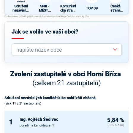
občané
Sdružení
SNK -
Komunisti
Česká
TOP 09
nezávislýc
MĚSTO
cká strana
strana
h
LIDEM
Čech a
sociálně
kandidátů
Moravy
demokrati
Hornobříz
cká
ští občané
Jak se volilo ve vaší obci?
Zvolení zastupitelé v obci Horní Bříza
(celkem 21 zastupitelů)
Sdružení nezávislých kandidátů Hornobřízští občané
(zisk 11 z 21 zastupitelů)
Ing. Vojtěch Šedivec
5,84 %
1
(835 hlasů)
pořadí na kandidátce: 1