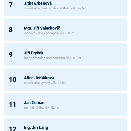
Jitka Erbenová
7
sekretářka generálního ředitele, věk: 47 let
Mgr. Jiří Valachovič
8
vysokoškolský pedagog, věk: 50 let
Jiří Fryček
9
řidič těžebních mechanizmů, věk: 51 let
Alice Jeřábková
10
operátorka výroby, věk: 45 let
Jan Zeman
11
technik těžby, věk: 52 let
Ing. Jiří Lang
12