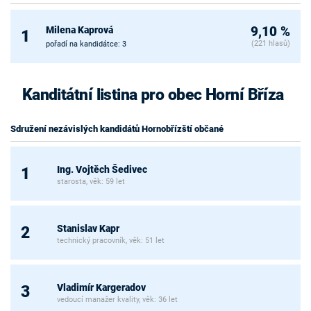
Milena Kaprová
9,10 %
1
(221 hlasů)
pořadí na kandidátce: 3
Kanditátní listina pro obec Horní Bříza
Sdružení nezávislých kandidátů Hornobřízští občané
Ing. Vojtěch Šedivec
1
starosta, věk: 59 let
Stanislav Kapr
2
technický pracovník, věk: 51 let
Vladimír Kargeradov
3
vedoucí manažer kvality, věk: 36 let