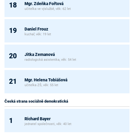
Mgr. Zdeňka Fořtová
18
učitelka ve výslužbě, věk: 62 let
Daniel Frouz
19
kuchař, věk: 19 let
Jitka Zemanová
20
radiologická asistentka, věk: 54 let
Mgr. Helena Tobiášová
21
učitelka ZŠ, věk: 55 let
Česká strana sociálně demokratická
Richard Bayer
1
jednatel společnosti, věk: 40 let