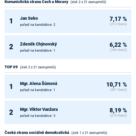
Komunistická strana Čech a Moravy
(zisk 2 z 21 zastupitelů)
Jan Seko
7,17 %
1
(212 hlasů)
pořadí na kandidátce: 2
Zdeněk Chýnovský
6,22 %
2
(184 hlasů)
pořadí na kandidátce: 1
TOP 09
(zisk 2 z 21 zastupitelů)
Mgr. Alena Šůmová
10,71 %
1
(281 hlasů)
pořadí na kandidátce: 1
Mgr. Viktor Vanžura
8,19 %
2
(215 hlasů)
pořadí na kandidátce: 3
Česká strana sociálně demokratická
(zisk 1 z 21 zastupitelů)