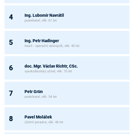
Ing. Lubomír Navrátil
4
podnikatel, věk: 61 let
Ing. Petr Hadinger
5
hasič - operační důstojník, věk: 40 let
doc. Mgr. Václav Richtr, CSc.
6
vysokoškolský učitel, věk: 70 let
Petr Grün
7
podnikatel, věk: 54 let
Pavel Moláček
8
účetní poradce, věk: 46 let