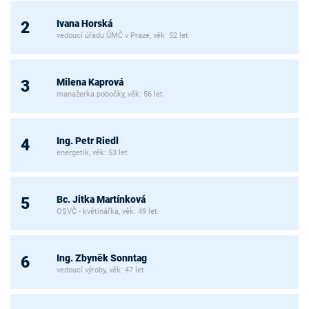
Ivana Horská
2
vedoucí úřadu ÚMČ v Praze, věk: 52 let
Milena Kaprová
3
manažerka pobočky, věk: 56 let
Ing. Petr Riedl
4
energetik, věk: 53 let
Bc. Jitka Martínková
5
OSVČ - květinářka, věk: 49 let
Ing. Zbyněk Sonntag
6
vedoucí výroby, věk: 47 let