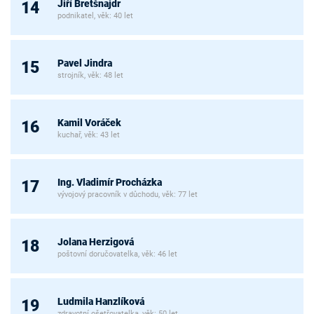
Jiří Bretšnajdr
14
podnikatel, věk: 40 let
Pavel Jindra
15
strojník, věk: 48 let
Kamil Voráček
16
kuchař, věk: 43 let
Ing. Vladimír Procházka
17
vývojový pracovník v důchodu, věk: 77 let
Jolana Herzigová
18
poštovní doručovatelka, věk: 46 let
Ludmila Hanzlíková
19
zdravotní ošetřovatelka, věk: 50 let