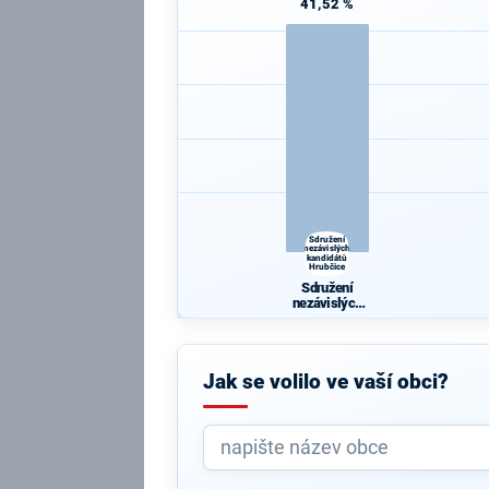
41,52 %
Sdružení
nezávislých
kandidátů
Hrubčice
Sdružení
nezávislých
kandidátů
Hrubčice
Jak se volilo ve vaší obci?