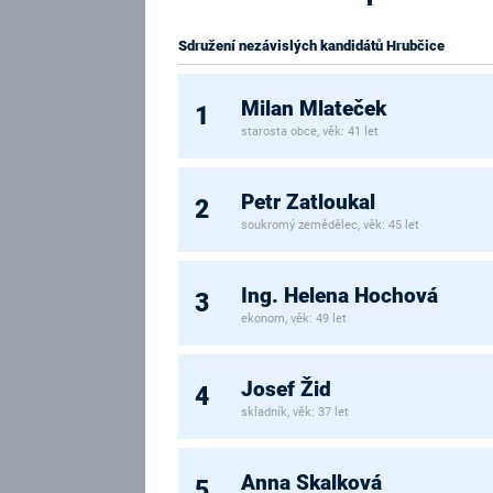
Sdružení nezávislých kandidátů Hrubčice
Milan Mlateček
1
starosta obce, věk: 41 let
Petr Zatloukal
2
soukromý zemědělec, věk: 45 let
Ing. Helena Hochová
3
ekonom, věk: 49 let
Josef Žid
4
skladník, věk: 37 let
Anna Skalková
5