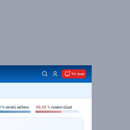
TV živě
0
%
60,42
%
okrsků sečteno
volební účast