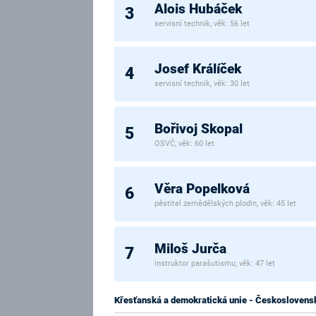
Alois Hubáček
3
servisní technik, věk: 56 let
Josef Králíček
4
servisní technik, věk: 30 let
Bořivoj Skopal
5
OSVČ, věk: 60 let
Věra Popelková
6
pěstitel zemědělských plodin, věk: 45 let
Miloš Jurča
7
instruktor parašutismu, věk: 47 let
Křesťanská a demokratická unie - Československ