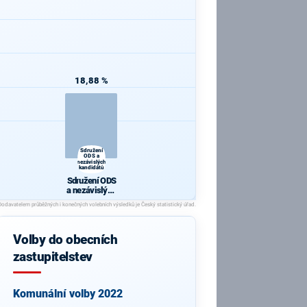
18,88 %
Sdružení
ODS a
nezávislých
kandidátů
Sdružení ODS
a nezávislých
kandidátů
Volby do obecních
zastupitelstev
Komunální volby 2022