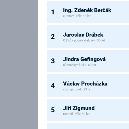
Ing. Zdeněk Berčák
1
ekonom, věk: 52 let
Jaroslav Drábek
2
OSVČ - podnikatel, věk: 50 let
Jindra Gefingová
3
důchodkyně, věk: 59 let
Václav Procházka
4
studující, věk: 23 let
Jiří Zigmund
5
technik, věk: 30 let