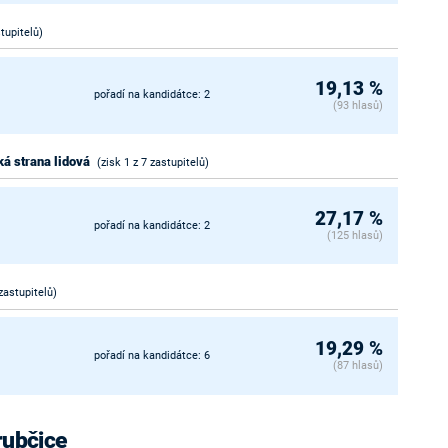
stupitelů)
19,13 %
pořadí na kandidátce: 2
(93 hlasů)
á strana lidová
(zisk 1 z 7 zastupitelů)
27,17 %
pořadí na kandidátce: 2
(125 hlasů)
 zastupitelů)
19,29 %
pořadí na kandidátce: 6
(87 hlasů)
rubčice