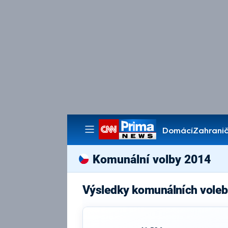
Domácí
Zahranič
Pořady
Komunální volby 2014
Výsledky komunálních voleb