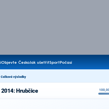
í
Objevte Česko
Jak ušetřit
Sport
Počasí
Celkové výsledky
 2014: Hrubčice
100,0