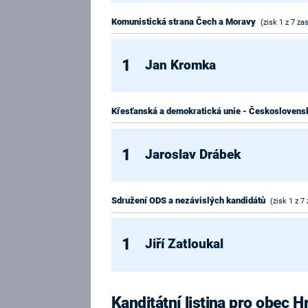
Komunistická strana Čech a Moravy
(zisk 1 z 7 za
1
Jan Kromka
Křesťanská a demokratická unie - Československ
1
Jaroslav Drábek
Sdružení ODS a nezávislých kandidátů
(zisk 1 z 7
1
Jiří Zatloukal
Kanditátní listina pro obec H