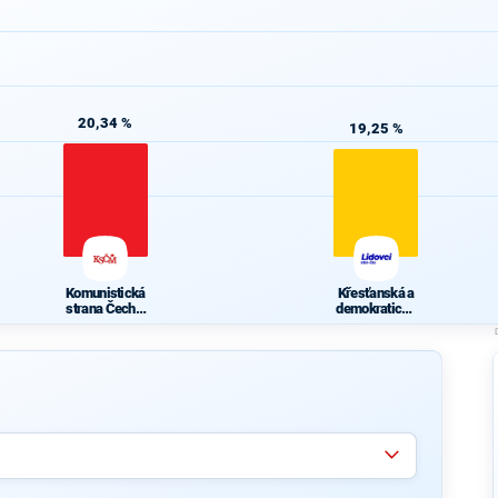
20,34 %
19,25 %
Komunistická
Křesťanská a
strana Čech a
demokratická
Moravy
unie -
Českoslovens
ká strana
lidová