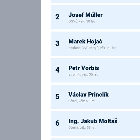
Josef Műller
2
OSVČ, věk: 30 let
Marek Hojač
3
obsluha CNC strojů, věk: 21 let
Petr Vorbis
4
strojník, věk: 35 let
Václav Princlík
5
učitel, věk: 51 let
Ing. Jakub Moltaš
6
účetní, věk: 33 let