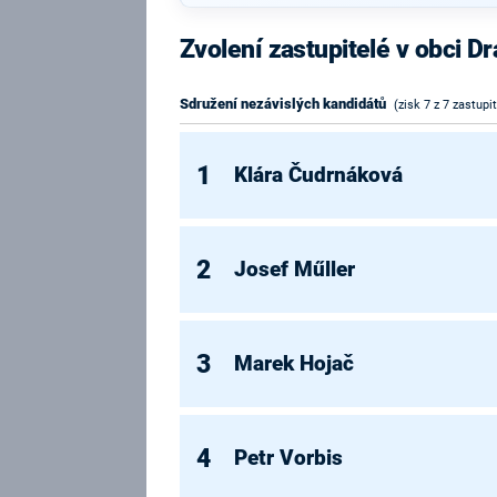
Zvolení zastupitelé v obci D
Sdružení nezávislých kandidátů
(zisk 7 z 7 zastupi
1
Klára Čudrnáková
2
Josef Műller
3
Marek Hojač
4
Petr Vorbis