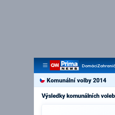
Domácí
Zahranič
Pořady
Komunální volby 2014
Výsledky komunálních voleb