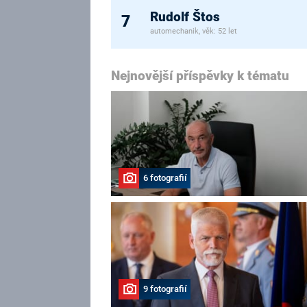
Rudolf Štos
7
automechanik, věk: 52 let
Nejnovější příspěvky k tématu
6 fotografií
9 fotografií