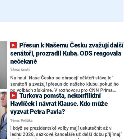
Přesun k Našemu Česku zvažují další
senátoři, prozradil Kuba. ODS reagovala
nečekaně
Téma: Senát
Na hnutí Naše Česko se obracejí někteří stávající
senátoři a zvažují přesun do našeho klubu, pokud ho
po volbách získáme. V rozhovoru pro CNN Prima
Turkova pomsta, nekonfliktní
NEWS to řekl zakladatel hnutí a jihočeský hejtman
Martin Kuba. Konkrétní nebyl, ale získat by takto mohl
Havlíček i návrat Klause. Kdo může
například senátora Zdeňka Hrabu, který je dnes
vyzvat Petra Pavla?
součástí klubu ODS a TOP 09. Hraba to na dotaz
Téma: Politika
redakce nevyloučil. Předseda klubu senátorů ODS
Zdeněk Nytra redakci řekl, že počítá s odchodem
I když se prezidentské volby mají uskutečnit až v
některých senátorů z klubu a že Naše Česko není
lednu 2028, sázkové kanceláře už delší dobu přijímají