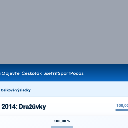
í
Objevte Česko
Jak ušetřit
Sport
Počasí
Celkové výsledky
 2014: Dražůvky
100,0
100,00 %