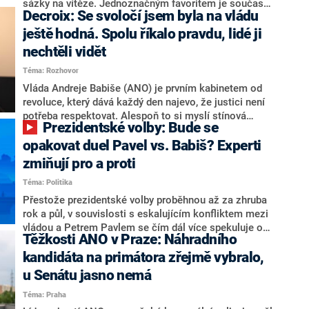
nepřítel, ale soupeř.
sázky na vítěze. Jednoznačným favoritem je současná
Decroix: Se svoločí jsem byla na vládu
hlava státu Petr Pavel. Daleko za ním pak bookmakeři
zmiňují dva výrazné politiky ANO, tedy premiéra
ještě hodná. Spolu říkalo pravdu, lidé ji
Andreje Babiše a ministra průmyslu Karla Havlíčka.
nechtěli vidět
Oblíbeným tipem samotných sázkařů je poslanec za
Téma: Rozhovor
Motoristy Filip Turek. Politolog Jan Kubáček nicméně
o případné kandidatuře kohokoliv ze zmíněné trojice
Vláda Andreje Babiše (ANO) je prvním kabinetem od
značně pochybuje. Podle něj současná koalice dosud
revoluce, který dává každý den najevo, že justici není
nemá osobu, která by Pavlovi mohla konkurovat.
potřeba respektovat. Alespoň to si myslí stínová
Prezidentské volby: Bude se
ministryně spravedlnosti ODS Eva Decroix. V
rozhovoru pro CNN Prima NEWS si nebrala servítky
opakovat duel Pavel vs. Babiš? Experti
ohledně politického výkonu svého nástupce Jeronýma
zmiňují pro a proti
Tejce (za ANO) či vládní zmocněnkyně pro lidská
Téma: Politika
práva Taťány Malé (ANO). Označením „svoloč“ na
adresu vlády prý byla ještě hodná. Decroix se také
Přestože prezidentské volby proběhnou až za zhruba
vrátila k volební porážce koalice Spolu či promluvila o
rok a půl, v souvislosti s eskalujícím konfliktem mezi
hnutí Naše Česko Martina Kuby.
vládou a Petrem Pavlem se čím dál více spekuluje o
Těžkosti ANO v Praze: Náhradního
tom, koho by do bitvy o Hrad mohla vyslat současná
koalice. Někteří političtí komentátoři znovu vytahují
kandidáta na primátora zřejmě vybralo,
jméno premiéra Andreje Babiše (ANO). Jak moc je
u Senátu jasno nemá
pravděpodobné, že se v prezidentských volbách 2028
Téma: Praha
bude znovu opakovat souboj z roku 2023?