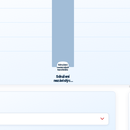
Sdružení
nezávislých
kandidátů
Sdružení
nezávislých
kandidátů