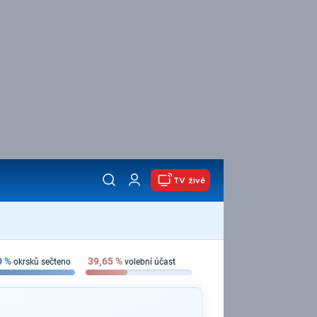
TV živě
0
%
39,65
%
okrsků sečteno
volební účast