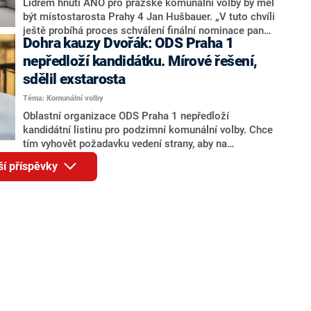
Lídrem hnutí ANO pro pražské komunální volby by měl
být místostarosta Prahy 4 Jan Hušbauer. „V tuto chvíli
ještě probíhá proces schválení finální nominace pana
Dohra kauzy Dvořák: ODS Praha 1
Jana Hušbauera Výborem hnutí ANO,“ uvedl pro
redakci místopředseda pražského ANO Martin
nepředloží kandidátku. Mírové řešení,
Benkovič. O Hušbauerovi se spekulovalo jako o
sdělil exstarosta
náhradníkovi v čele pražské kandidátky poté, co
Téma: Komunální volby
rezignoval po sérii nejasností v majetkových
přiznáních a pořizování bytů Ondřej Prokop. Zároveň
Oblastní organizace ODS Praha 1 nepředloží
ale stále není jasné, kdo bude za ANO kandidovat ve
kandidátní listinu pro podzimní komunální volby. Chce
dvou ze tří pražských obvodů do horní komory
tím vyhovět požadavku vedení strany, aby na
parlamentu. ANO má v Praze dlouhodobě horší
kandidátce nebyl bývalý městský radní a exstarosta
ší příspěvky
výsledky než ve zbytku republiky.
Prahy 1 Filip Dvořák. Členové ODS Praha 1 dostali
povolení kandidovat za jiné subjekty. Rozhodla o tom
v pondělí oblastní rada, sdělil Dvořák, který je
předsedou rady.