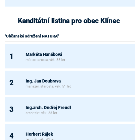
Kanditátní listina pro obec Klínec
"Občanské sdružení NATURA"
Markéta Hanáková
1
místostarosta, věk: 35 let
Ing. Jan Doubrava
2
manažer, starosta, věk: 51 let
Ing.arch. Ondřej Freudl
3
architekt, věk: 38 let
Herbert Rájek
4
technik, věk: 43 let