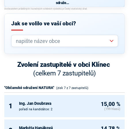
sdružení
NATURA"
Jak se volilo ve vaší obci?
Zvolení zastupitelé v obci Klínec
(celkem 7 zastupitelů)
"Občanské sdružení NATURA"
(zisk 7 z 7 zastupitelů)
Ing. Jan Doubrava
15,00 %
1
(199 hlasů)
pořadí na kandidátce: 2
Markéta Hanáková
14,78 %