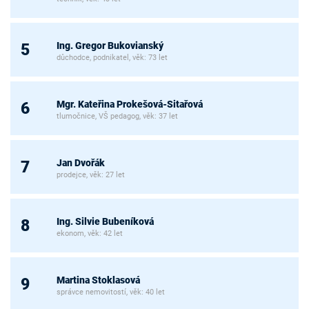
Ing. Gregor Bukovianský
5
důchodce, podnikatel, věk: 73 let
Mgr. Kateřina Prokešová-Sitařová
6
tlumočnice, VŠ pedagog, věk: 37 let
Jan Dvořák
7
prodejce, věk: 27 let
Ing. Silvie Bubeníková
8
ekonom, věk: 42 let
Martina Stoklasová
9
správce nemovitostí, věk: 40 let