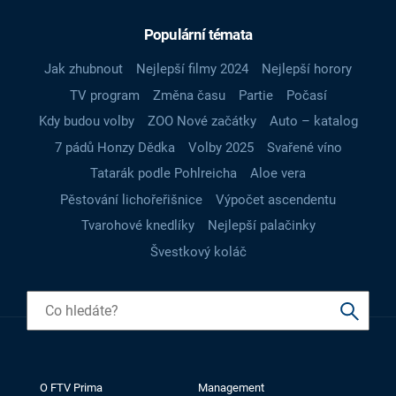
Populární témata
Jak zhubnout
Nejlepší filmy 2024
Nejlepší horory
TV program
Změna času
Partie
Počasí
Kdy budou volby
ZOO Nové začátky
Auto – katalog
7 pádů Honzy Dědka
Volby 2025
Svařené víno
Tatarák podle Pohlreicha
Aloe vera
Pěstování lichořeřišnice
Výpočet ascendentu
Tvarohové knedlíky
Nejlepší palačinky
Švestkový koláč
O FTV Prima
Management