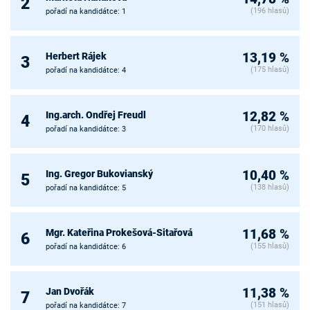
2
(196 hlasů)
pořadí na kandidátce: 1
Herbert Rájek
13,19 %
3
(175 hlasů)
pořadí na kandidátce: 4
Ing.arch. Ondřej Freudl
12,82 %
4
(170 hlasů)
pořadí na kandidátce: 3
Ing. Gregor Bukovianský
10,40 %
5
(138 hlasů)
pořadí na kandidátce: 5
Mgr. Kateřina Prokešová-Sitařová
11,68 %
6
(155 hlasů)
pořadí na kandidátce: 6
Jan Dvořák
11,38 %
7
(151 hlasů)
pořadí na kandidátce: 7