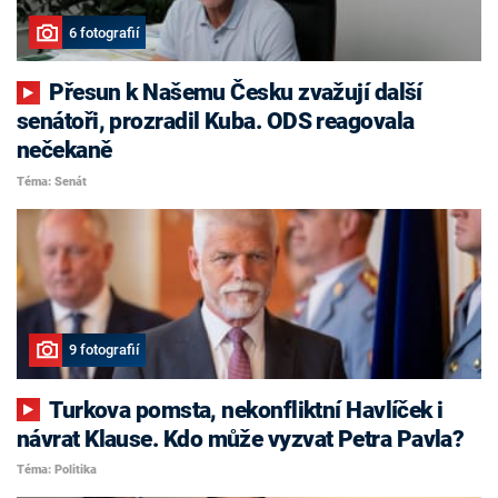
6 fotografií
Přesun k Našemu Česku zvažují další
senátoři, prozradil Kuba. ODS reagovala
nečekaně
Téma: Senát
9 fotografií
Turkova pomsta, nekonfliktní Havlíček i
návrat Klause. Kdo může vyzvat Petra Pavla?
Téma: Politika