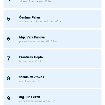
zdravotní sestra, věk: 35 let
Čestmír Palán
5
administrativní pracovník, věk: 63 let
Mgr. Věra Fialová
6
pracovnice infocentra, věk: 39 let
František Hejda
7
technik, věk: 60 let
Stanislav Prokeš
8
učitel, věk: 62 let
Ing. Jiří Ležák
9
zemědělský inženýr, věk: 60 let