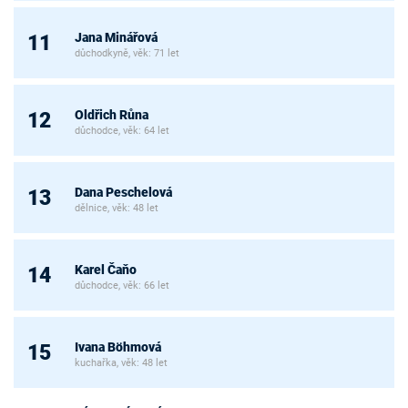
Jana Minářová
11
důchodkyně, věk: 71 let
Oldřich Růna
12
důchodce, věk: 64 let
Dana Peschelová
13
dělnice, věk: 48 let
Karel Čaňo
14
důchodce, věk: 66 let
Ivana Böhmová
15
kuchařka, věk: 48 let