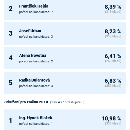
František Hejda
8,39 %
2
(318 hlasů)
pořadí na kandidátce: 7
Josef Urban
8,23 %
3
(312 hlasů)
pořadí na kandidátce: 3
Alena Novotná
6,41 %
4
(243 hlasů)
pořadí na kandidátce: 2
Radka Bulantová
6,83 %
5
(259 hlasů)
pořadí na kandidátce: 4
Sdružení pro změnu 2010
(zisk 4 z 15 zastupitelů)
Ing. Hynek Blažek
10,98 %
1
(338 hlasů)
pořadí na kandidátce: 1