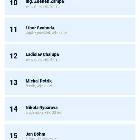
Ing. Zdeněk Žampa
10
živnostník, věk: 57 let
Libor Svoboda
11
voják z povolání, věk: 46 let
Ladislav Chalupa
12
živnostník, věk: 44 let
Michal Petrik
13
řezník, věk: 25 let
Nikola Rybárová
14
prodavačka, věk: 23 let
Jan Böhm
15
elektrikář, věk: 25 let