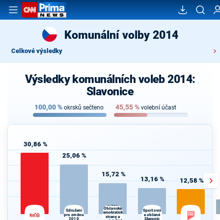
Komunální volby 2014
Celkové výsledky
Výsledky komunálních voleb 2014:
Slavonice
100,00
%
45,55
%
okrsků sečteno
volební účast
30,86 %
25,06 %
15,72 %
13,16 %
12,58 %
Sdružení
Občanské
Sdružení
Sportovci
demokratické
pro změnu
a občané
strany a
2010
Slavonic