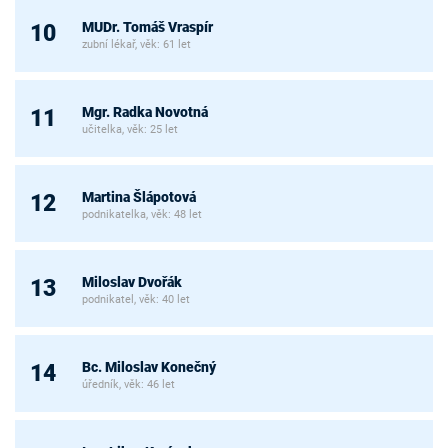
MUDr. Tomáš Vraspír
10
zubní lékař, věk: 61 let
Mgr. Radka Novotná
11
učitelka, věk: 25 let
Martina Šlápotová
12
podnikatelka, věk: 48 let
Miloslav Dvořák
13
podnikatel, věk: 40 let
Bc. Miloslav Konečný
14
úředník, věk: 46 let