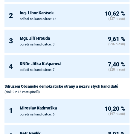
Ing. Libor Karásek
10,62 %
2
(327 hlasů)
pořadí na kandidátce: 15
Mgr. Jiří Hrouda
9,61 %
3
(296 hlasů)
pořadí na kandidátce: 3
RNDr. Jitka Kašparová
7,40 %
4
(228 hlasů)
pořadí na kandidátce: 7
Sdružení Občanské demokratické strany a nezávislých kandidátů
(zisk 2 z 15 zastupitelů)
Miroslav Kadrnoška
10,20 %
1
(197 hlasů)
pořadí na kandidátce: 6
Petr Havlík