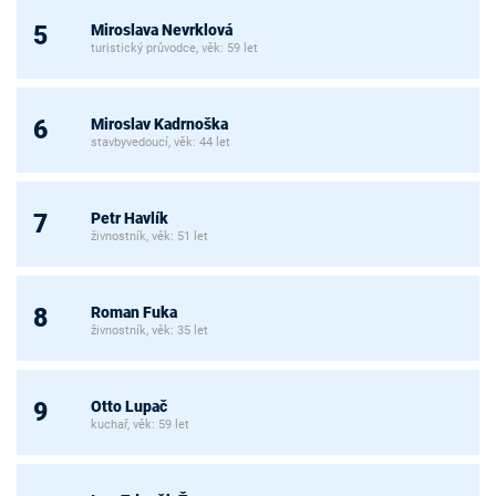
Miroslava Nevrklová
5
turistický průvodce, věk: 59 let
Miroslav Kadrnoška
6
stavbyvedoucí, věk: 44 let
Petr Havlík
7
živnostník, věk: 51 let
Roman Fuka
8
živnostník, věk: 35 let
Otto Lupač
9
kuchař, věk: 59 let