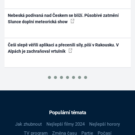
Nebeská podívaná nad Českem se blíží. Působivé zatmění
Slunce doplní meteorická show
Češi slepě věřili aplikaci a přecenili síly, píší v Rakousku. V
Alpách je zachraňoval vrtulník
Populární témata
Jak zhubnout
Nejlepší filmy 2024
Nejlepší horory
TV program
Změna času
Partie
Počasí