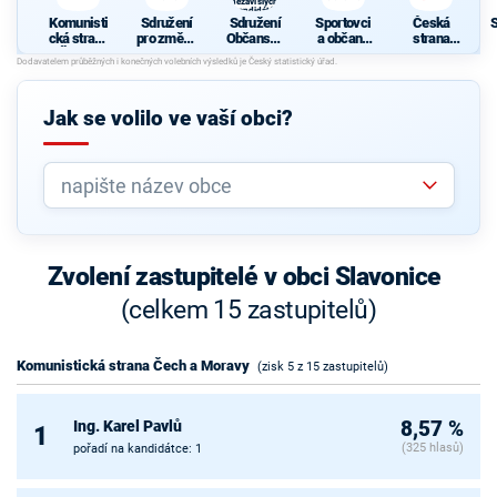
nezávislých
kandidátů
Komunisti
Sdružení
Sdružení
Sportovci
Česká
cká strana
pro změnu
Občanské
a občané
strana
Čech a
2010
demokrati
Slavonic
sociálně
N
Moravy
cké strany
demokrati
a
cká
nezávislýc
Jak se volilo ve vaší obci?
h
kandidátů
Zvolení zastupitelé v obci Slavonice
(celkem 15 zastupitelů)
Komunistická strana Čech a Moravy
(zisk 5 z 15 zastupitelů)
Ing. Karel Pavlů
8,57 %
1
(325 hlasů)
pořadí na kandidátce: 1