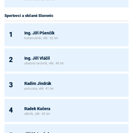
Sportovci a občané Slavonic
Ing. Jiří Pšenčík
1
konstruktér, věk: 52 let
Ing. Jiří Vláčil
2
obalový technik, věk: 49 let
Radim Jindrák
3
policista, věk: 41 let
Radek Kučera
4
dělník, věk: 43 let