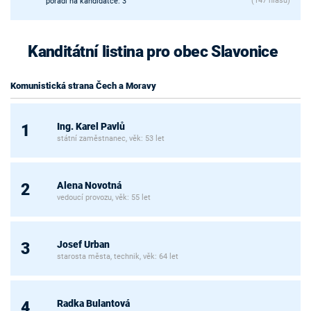
(147 hlasů)
pořadí na kandidátce: 3
Kanditátní listina pro obec Slavonice
Komunistická strana Čech a Moravy
Ing. Karel Pavlů
1
státní zaměstnanec, věk: 53 let
Alena Novotná
2
vedoucí provozu, věk: 55 let
Josef Urban
3
starosta města, technik, věk: 64 let
Radka Bulantová
4