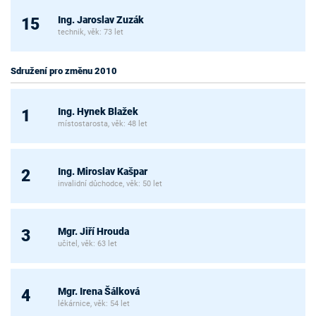
Ing. Jaroslav Zuzák
15
technik, věk: 73 let
Sdružení pro změnu 2010
Ing. Hynek Blažek
1
místostarosta, věk: 48 let
Ing. Miroslav Kašpar
2
invalidní důchodce, věk: 50 let
Mgr. Jiří Hrouda
3
učitel, věk: 63 let
Mgr. Irena Šálková
4
lékárnice, věk: 54 let