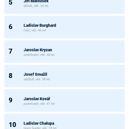
Jiří Matoušek
5
dělník, věk: 36 let
Ladislav Burghard
6
řidič, věk: 46 let
Jaroslav Kryzan
7
podnikatel, věk: 48 let
Josef Smažil
8
údržbář, věk: 58 let
Jaroslav Kovář
9
podnikatel, věk: 41 let
Ladislav Chalupa
10
team leader, věk: 28 let