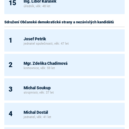
Ing. Libor Karásek
15
úředník, věk: 48 let
Sdružení Občanské demokratické strany a nezávislých kandidátů
Josef Petrik
1
jednatel společnosti, věk: 47 let
Mgr. Zdeňka Chadimová
2
knihovnice, věk: 59 let
Michal Soukup
3
strojmistr, věk: 37 let
Michal Dostál
4
jednatel, věk: 41 let