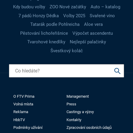
Kdy budou volby
ZOO Nové začátky
Auto – katalog
7 pádů Honzy Dědka
Volby 2025
Svařené víno
Tatarák podle Pohlreicha
Aloe vera
Pěstování lichořeřišnice
Výpočet ascendentu
Tvarohové knedlíky
Nejlepší palačinky
Švestkový koláč
O FTV Prima
Management
Volná místa
Press
Reklama
Castingy a výzvy
HbbTV
Kontakty
Podmínky užívání
Zpracování osobních údajů