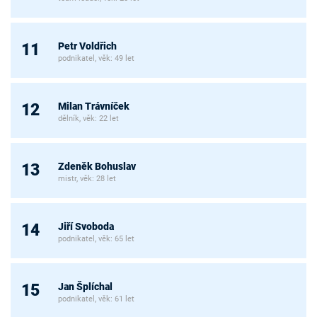
Petr Voldřich
11
podnikatel, věk: 49 let
Milan Trávníček
12
dělník, věk: 22 let
Zdeněk Bohuslav
13
mistr, věk: 28 let
Jiří Svoboda
14
podnikatel, věk: 65 let
Jan Šplíchal
15
podnikatel, věk: 61 let