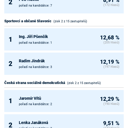
8,91 %
2
(172 hlasů)
pořadí na kandidátce: 7
Sportovci a občané Slavonic
(zisk 2 z 15 zastupitelů)
Ing. Jiří Pšenčík
12,68 %
1
(205 hlasů)
pořadí na kandidátce: 1
Radim Jindrák
12,19 %
2
(197 hlasů)
pořadí na kandidátce: 3
Česká strana sociálně demokratická
(zisk 2 z 15 zastupitelů)
Jaromír Vítů
12,29 %
1
(190 hlasů)
pořadí na kandidátce: 2
Lenka Janáková
9,51 %
2