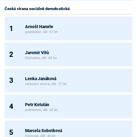
Česká strana sociálně demokratická
Arnošt Hamrle
1
podnikatel, věk: 67 let
Jaromír Vítů
2
důchodce, věk: 68 let
Lenka Janáková
3
zdravotní sestra, věk: 37 let
Petr Kotulán
4
podnikatel, věk: 60 let
Marcela Sobotková
5
mistrová, věk: 44 let