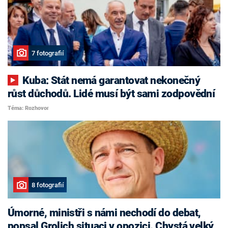
7 fotografií
Kuba: Stát nemá garantovat nekonečný
růst důchodů. Lidé musí být sami zodpovědní
Téma: Rozhovor
8 fotografií
Úmorné, ministři s námi nechodí do debat,
popsal Grolich situaci v opozici. Chystá velký