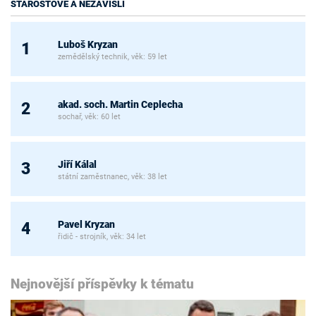
STAROSTOVÉ A NEZÁVISLÍ
Luboš Kryzan
1
zemědělský technik, věk: 59 let
akad. soch. Martin Ceplecha
2
sochař, věk: 60 let
Jiří Kálal
3
státní zaměstnanec, věk: 38 let
Pavel Kryzan
4
řidič - strojník, věk: 34 let
Nejnovější příspěvky k tématu