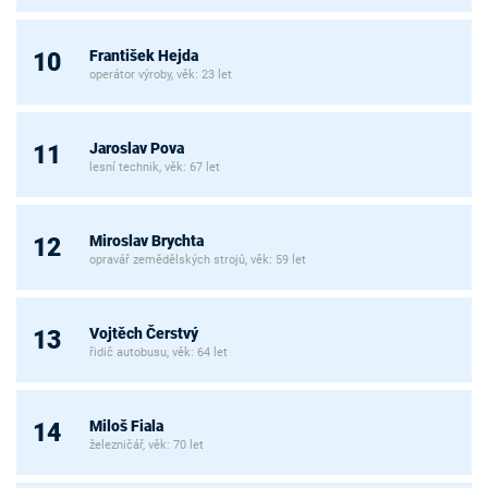
František Hejda
10
operátor výroby, věk: 23 let
Jaroslav Pova
11
lesní technik, věk: 67 let
Miroslav Brychta
12
opravář zemědělských strojů, věk: 59 let
Vojtěch Čerstvý
13
řidič autobusu, věk: 64 let
Miloš Fiala
14
železničář, věk: 70 let