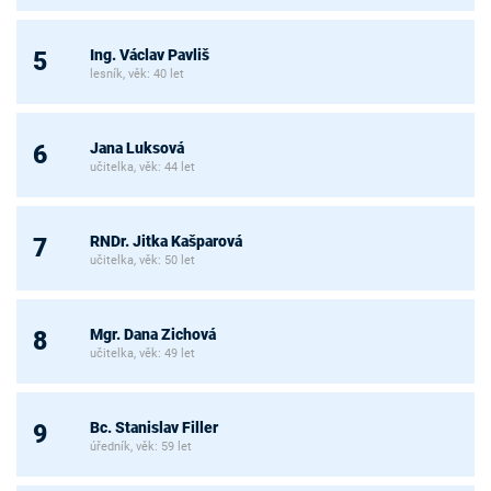
Ing. Václav Pavliš
5
lesník, věk: 40 let
Jana Luksová
6
učitelka, věk: 44 let
RNDr. Jitka Kašparová
7
učitelka, věk: 50 let
Mgr. Dana Zichová
8
učitelka, věk: 49 let
Bc. Stanislav Filler
9
úředník, věk: 59 let