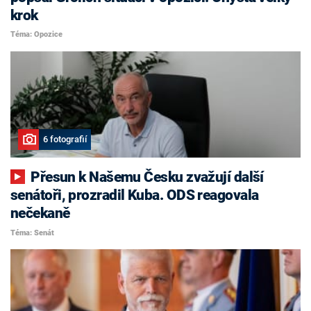
krok
Téma: Opozice
6 fotografií
Přesun k Našemu Česku zvažují další
senátoři, prozradil Kuba. ODS reagovala
nečekaně
Téma: Senát