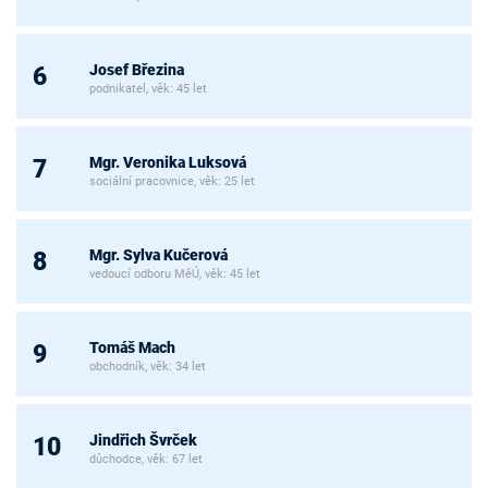
Josef Březina
6
podnikatel, věk: 45 let
Mgr. Veronika Luksová
7
sociální pracovnice, věk: 25 let
Mgr. Sylva Kučerová
8
vedoucí odboru MěÚ, věk: 45 let
Tomáš Mach
9
obchodník, věk: 34 let
Jindřich Švrček
10
důchodce, věk: 67 let