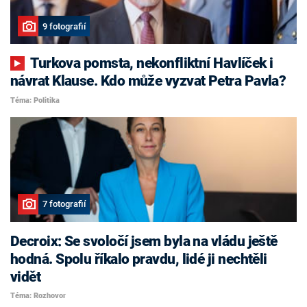
9 fotografií
Turkova pomsta, nekonfliktní Havlíček i
návrat Klause. Kdo může vyzvat Petra Pavla?
Téma: Politika
7 fotografií
Decroix: Se svoločí jsem byla na vládu ještě
hodná. Spolu říkalo pravdu, lidé ji nechtěli
vidět
Téma: Rozhovor