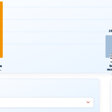
2
S
ne
k
Vý
na
S
nez
ká
ka
Výp