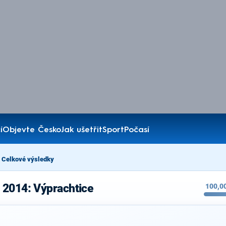
í
Objevte Česko
Jak ušetřit
Sport
Počasí
Celkové výsledky
 2014: Výprachtice
100,0