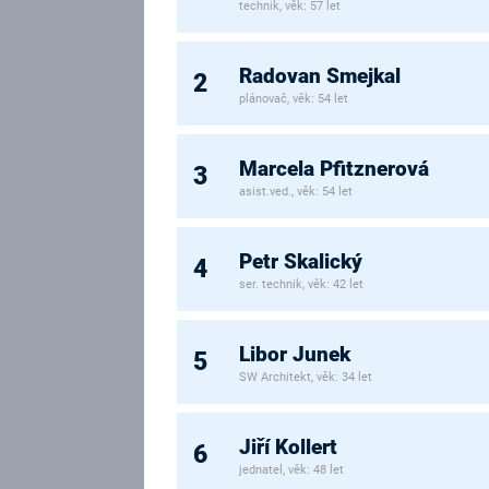
technik, věk: 57 let
Radovan Smejkal
2
plánovač, věk: 54 let
Marcela Pfitznerová
3
asist.ved., věk: 54 let
Petr Skalický
4
ser. technik, věk: 42 let
Libor Junek
5
SW Architekt, věk: 34 let
Jiří Kollert
6
jednatel, věk: 48 let