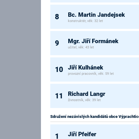
Bc. Martin Jandejsek
8
konstruktér, věk: 32 let
Mgr. Jiří Formánek
9
učitel, věk: 43 let
Jiří Kulhánek
10
provozní pracovník, věk: 59 let
Richard Langr
11
živnostník, věk: 39 let
Sdružení nezávislých kandidátů obce Výprachtic
Jiří Pfeifer
1