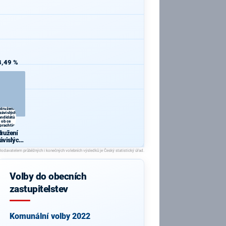
8,49 %
družení
závislých
andidátů
obce
prachtice
družení
ávislých
ndidátů
obce
rachtice
Volby do obecních
zastupitelstev
Komunální volby 2022