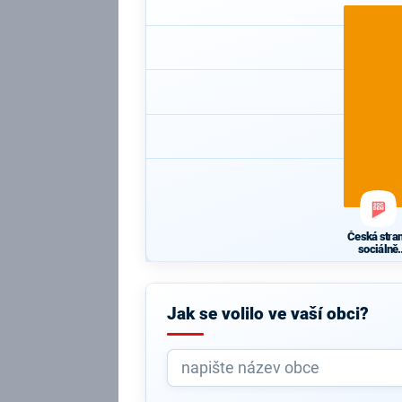
Česká stra
sociálně
demokratic
Jak se volilo ve vaší obci?