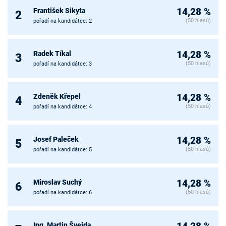
František Sikyta
14,28 %
2
(50 hlasů)
pořadí na kandidátce: 2
Radek Tíkal
14,28 %
3
(50 hlasů)
pořadí na kandidátce: 3
Zdeněk Křepel
14,28 %
4
(50 hlasů)
pořadí na kandidátce: 4
Josef Paleček
14,28 %
5
(50 hlasů)
pořadí na kandidátce: 5
Miroslav Suchý
14,28 %
6
(50 hlasů)
pořadí na kandidátce: 6
Ing. Martin Švejda