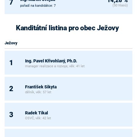
14,28 %
7
(50 hlasů)
pořadí na kandidátce: 7
Kanditátní listina pro obec Ježovy
Ježovy
Ing. Pavel Křivohlavý, Ph.D.
1
manager realizace a rozvoje, věk: 41 let
František Sikyta
2
dělník, věk: 57 let
Radek Tíkal
3
OSVČ, věk: 42 let