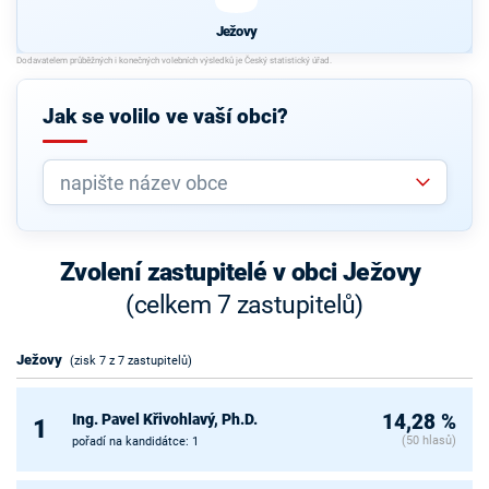
Ježovy
Jak se volilo ve vaší obci?
Zvolení zastupitelé v obci Ježovy
(celkem 7 zastupitelů)
Ježovy
(zisk 7 z 7 zastupitelů)
Ing. Pavel Křivohlavý, Ph.D.
14,28 %
1
(50 hlasů)
pořadí na kandidátce: 1