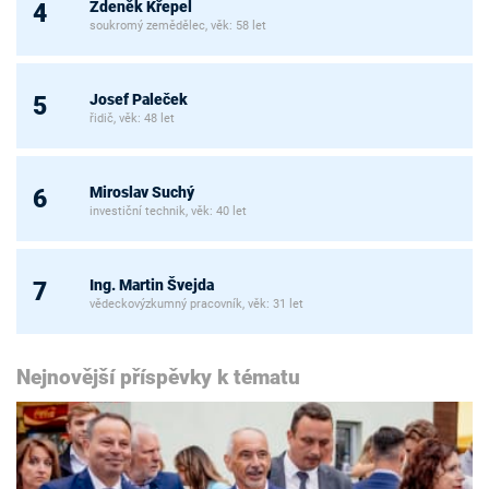
Zdeněk Křepel
4
soukromý zemědělec, věk: 58 let
Josef Paleček
5
řidič, věk: 48 let
Miroslav Suchý
6
investiční technik, věk: 40 let
Ing. Martin Švejda
7
vědeckovýzkumný pracovník, věk: 31 let
Nejnovější příspěvky k tématu