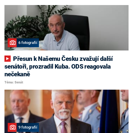
6 fotografií
Přesun k Našemu Česku zvažují další
senátoři, prozradil Kuba. ODS reagovala
nečekaně
Téma: Senát
9 fotografií