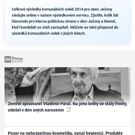
Celkové výsledky komunálních voleb 2014 pro obec Ježovy
sledujte online v našem výsledkovém servisu. Zjistíte, kolik lidí
hlasovalo pro kterou politickou stranu v obci Ježovy a hlavně,
kteří kandidáti se stali zastupiteli. Můžete se také přepnout do
výsledků komunálních voleb v jiných letech.
Zemřel spisovatel Vladimír Páral. Na jeho knihy se stály fronty,
odešel v den svých narozenin
Pozor na nebezpečnou kosmetiku, varují hygienici. Produkty