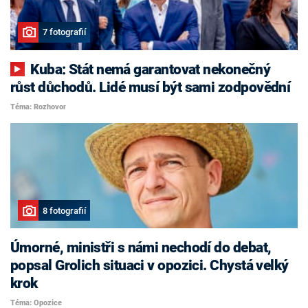
7 fotografií
Kuba: Stát nemá garantovat nekonečný
růst důchodů. Lidé musí být sami zodpovědní
Téma: Rozhovor
8 fotografií
Úmorné, ministři s námi nechodí do debat,
popsal Grolich situaci v opozici. Chystá velký
krok
Téma: Opozice