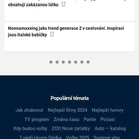
obsahují zakázanou látku
Nonnamaxxing jako trend generace Z v cestování. Inspirací
jsou italské babičky
Populární témata
Jak zhubnout
Nejlepší filmy 2024
Nejlepší horory
TV program
Změna času
Partie
Počasí
Kdy budou volby
ZOO Nové začátky
Auto – katalog
7 pádů Honzy Dědka
Volby 2025
Svařené víno