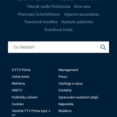
Tatarák podle Pohlreicha
Aloe vera
Pěstování lichořeřišnice
Výpočet ascendentu
Tvarohové knedlíky
Nejlepší palačinky
Švestkový koláč
O FTV Prima
Management
Volná místa
Press
Reklama
Castingy a výzvy
HbbTV
Kontakty
Podmínky užívání
Zpracování osobních údajů
Cookies
Nápověda
Vlastník FTV Prima spol. s
Redakce
r.o.