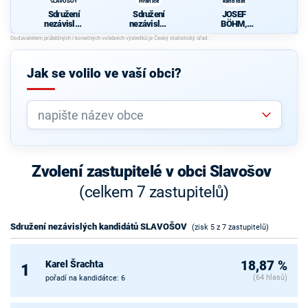
SLAVOŠOV
Hranice
kandidát
Sdružení
Sdružení
JOSEF
nezávislýc
nezávislýc
BÖHM,
h
h
nezávislý
kandidátů
kandidátů
kandidát
SLAVOŠO
Hranice
V
Jak se volilo ve vaší obci?
Zvolení zastupitelé v obci Slavošov
(celkem 7 zastupitelů)
Sdružení nezávislých kandidátů SLAVOŠOV
(zisk 5 z 7 zastupitelů)
Karel Šrachta
18,87 %
1
(64 hlasů)
pořadí na kandidátce: 6