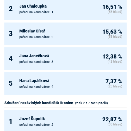
Jan Chaloupka
16,51 %
2
(56 hlasů)
pořadí na kandidátce: 1
Miloslav Císař
15,63 %
3
(53 hlasů)
pořadí na kandidátce: 2
Jana Janečková
12,38 %
4
(42 hlasů)
pořadí na kandidátce: 3
Hana Lapáčková
7,37 %
5
(25 hlasů)
pořadí na kandidátce: 4
Sdružení nezávislých kandidátů Hranice
(zisk 2 z 7 zastupitelů)
Jozef Šupolík
22,87 %
1
(35 hlasů)
pořadí na kandidátce: 2