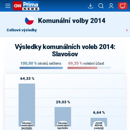
Komunální volby 2014
Celkové výsledky
Výsledky komunálních voleb 2014:
Slavošov
100,00
%
69,35
%
okrsků sečteno
volební účast
64,33 %
29,03 %
6,64 %
Sdružení
Sdružení
JOSEF
nezávislých
nezávislých
BÖHM,
kandidátů
kandidátů
nezávislý