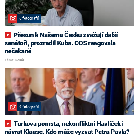
6 fotografií
Přesun k Našemu Česku zvažují další
senátoři, prozradil Kuba. ODS reagovala
nečekaně
Téma: Senát
9 fotografií
Turkova pomsta, nekonfliktní Havlíček i
návrat Klause. Kdo může vyzvat Petra Pavla?