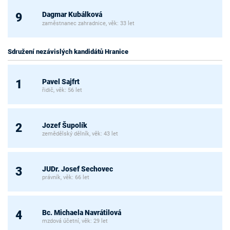
Dagmar Kubálková
9
zaměstnanec zahradnice, věk: 33 let
Sdružení nezávislých kandidátů Hranice
Pavel Sajfrt
1
řidič, věk: 56 let
Jozef Šupolík
2
zemědělský dělník, věk: 43 let
JUDr. Josef Sechovec
3
právník, věk: 66 let
Bc. Michaela Navrátilová
4
mzdová účetní, věk: 29 let