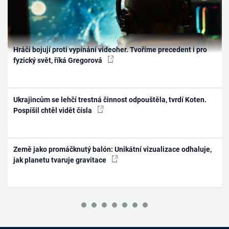
Hráči bojují proti vypínání videoher. Tvoříme precedent i pro
fyzický svět, říká Gregorová
Ukrajincům se lehčí trestná činnost odpouštěla, tvrdí Koten.
Pospíšil chtěl vidět čísla
Země jako promáčknutý balón: Unikátní vizualizace odhaluje,
jak planetu tvaruje gravitace