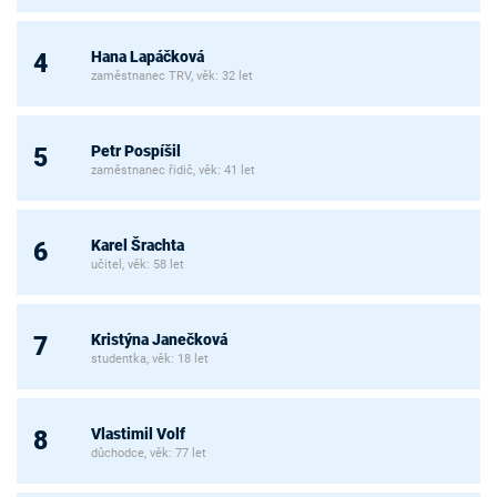
Hana Lapáčková
4
zaměstnanec TRV, věk: 32 let
Petr Pospíšil
5
zaměstnanec řidič, věk: 41 let
Karel Šrachta
6
učitel, věk: 58 let
Kristýna Janečková
7
studentka, věk: 18 let
Vlastimil Volf
8
důchodce, věk: 77 let