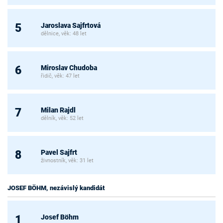
Jaroslava Sajfrtová
5
dělnice, věk: 48 let
Miroslav Chudoba
6
řidič, věk: 47 let
Milan Rajdl
7
dělník, věk: 52 let
Pavel Sajfrt
8
živnostník, věk: 31 let
JOSEF BÖHM, nezávislý kandidát
Josef Böhm
1