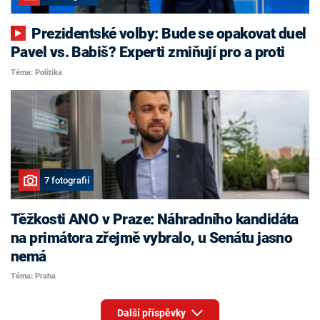
Prezidentské volby: Bude se opakovat duel
Pavel vs. Babiš? Experti zmiňují pro a proti
Téma: Politika
7 fotografií
Těžkosti ANO v Praze: Náhradního kandidáta
na primátora zřejmě vybralo, u Senátu jasno
nemá
Téma: Praha
Další příspěvky