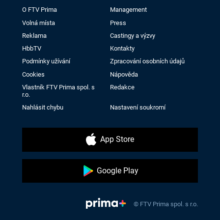
O FTV Prima
Management
Volná místa
Press
Reklama
Castingy a výzvy
HbbTV
Kontakty
Podmínky užívání
Zpracování osobních údajů
Cookies
Nápověda
Vlastník FTV Prima spol. s
Redakce
r.o.
Nahlásit chybu
Nastavení soukromí
App Store
Google Play
© FTV Prima spol. s r.o.