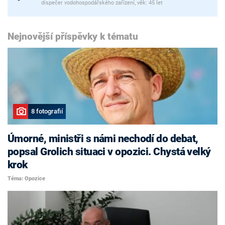
dispečer vodohospodářského zařízení, věk: 45 let
Nejnovější příspěvky k tématu
8 fotografií
Úmorné, ministři s námi nechodí do debat,
popsal Grolich situaci v opozici. Chystá velký
krok
Téma: Opozice