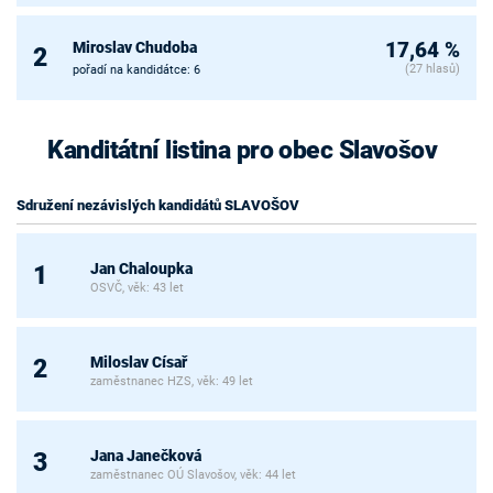
Miroslav Chudoba
17,64 %
2
(27 hlasů)
pořadí na kandidátce: 6
Kanditátní listina pro obec Slavošov
Sdružení nezávislých kandidátů SLAVOŠOV
Jan Chaloupka
1
OSVČ, věk: 43 let
Miloslav Císař
2
zaměstnanec HZS, věk: 49 let
Jana Janečková
3
zaměstnanec OÚ Slavošov, věk: 44 let