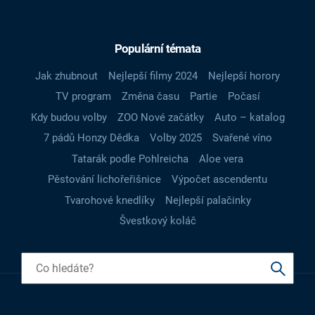
Populární témata
Jak zhubnout
Nejlepší filmy 2024
Nejlepší horory
TV program
Změna času
Partie
Počasí
Kdy budou volby
ZOO Nové začátky
Auto – katalog
7 pádů Honzy Dědka
Volby 2025
Svařené víno
Tatarák podle Pohlreicha
Aloe vera
Pěstování lichořeřišnice
Výpočet ascendentu
Tvarohové knedlíky
Nejlepší palačinky
Švestkový koláč