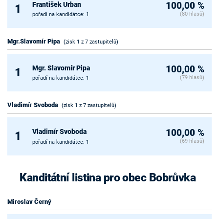
František Urban
100,00 %
1
(80 hlasů)
pořadí na kandidátce: 1
Mgr.Slavomír Pipa
(zisk 1 z 7 zastupitelů)
Mgr. Slavomír Pipa
100,00 %
1
(79 hlasů)
pořadí na kandidátce: 1
Vladimír Svoboda
(zisk 1 z 7 zastupitelů)
Vladimír Svoboda
100,00 %
1
(69 hlasů)
pořadí na kandidátce: 1
Kanditátní listina pro obec Bobrůvka
Miroslav Černý