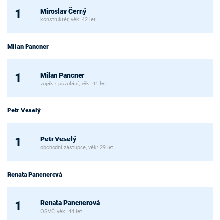
Miroslav Černý
1
konstruktér, věk: 42 let
Milan Pancner
Milan Pancner
1
voják z povolání, věk: 41 let
Petr Veselý
Petr Veselý
1
obchodní zástupce, věk: 29 let
Renata Pancnerová
Renata Pancnerová
1
OSVČ, věk: 44 let