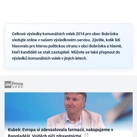
Celkové výsledky komunálních voleb 2014 pro obec Bobrůvka
sledujte online v našem výsledkovém servisu. Zjistíte, kolik lidí
hlasovalo pro kterou politickou stranu v obci Bobrůvka a hlavně,
kteří kandidáti se stali zastupiteli. Můžete se také přepnout do
výsledků komunálních voleb v jiných letech.
Kubek: Evropa si zdevastovala farmacii, nakupujeme v
Bangladéši. Vojtěch ničí zdravotnictví