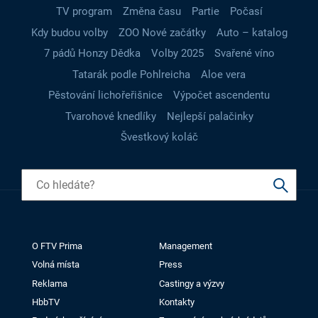
TV program
Změna času
Partie
Počasí
Kdy budou volby
ZOO Nové začátky
Auto – katalog
7 pádů Honzy Dědka
Volby 2025
Svařené víno
Tatarák podle Pohlreicha
Aloe vera
Pěstování lichořeřišnice
Výpočet ascendentu
Tvarohové knedlíky
Nejlepší palačinky
Švestkový koláč
O FTV Prima
Management
Volná místa
Press
Reklama
Castingy a výzvy
HbbTV
Kontakty