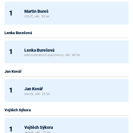
Martin Bureš
1
OSVČ, věk: 39 let
Lenka Burešová
Lenka Burešová
1
administrativní pracovnice, věk: 40 let
Jan Kovář
Jan Kovář
1
horník, věk: 25 let
Vojtěch Sýkora
Vojtěch Sýkora
1
zedník, věk: 23 let