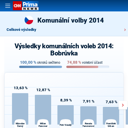
Komunální volby 2014
Celkové výsledky
Výsledky komunálních voleb 2014:
Bobrůvka
100,00
%
74,88
%
okrsků sečteno
volební účast
13,63 %
12,87 %
8,39 %
7,91 %
7,63 %
Miroslav
František
Milan
Renata
M
Petr Veselý
Černý
Pancner
Pancnerová
Urban