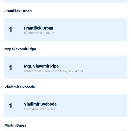
František Urban
František Urban
1
důchodce, věk: 65 let
Mgr.Slavomír Pipa
Mgr. Slavomír Pipa
1
zaměstnanec soukromé firmy, věk: 49 let
Vladimír Svoboda
Vladimír Svoboda
1
živnostník, věk: 62 let
Martin Bureš