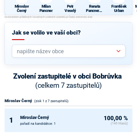
Miroslav
Milan
Petr
Renata
František
M
Černý
Pancner
Veselý
Pancnerov
Urban
á
Jak se volilo ve vaší obci?
Zvolení zastupitelé v obci Bobrůvka
(celkem 7 zastupitelů)
Miroslav Černý
(zisk 1 z 7 zastupitelů)
Miroslav Černý
100,00 %
1
(143 hlasů)
pořadí na kandidátce: 1