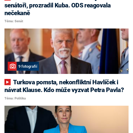
senátoři, prozradil Kuba. ODS reagovala
nečekaně
Téma: Senát
9 fotografií
Turkova pomsta, nekonfliktní Havlíček i
návrat Klause. Kdo může vyzvat Petra Pavla?
Téma: Politika