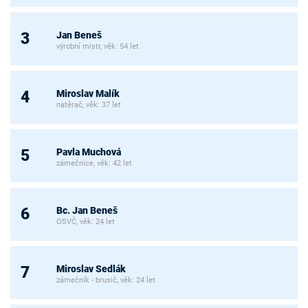
Jan Beneš
3
výrobní mistr, věk: 54 let
Miroslav Malík
4
natěrač, věk: 37 let
Pavla Muchová
5
zámečnice, věk: 42 let
Bc. Jan Beneš
6
OSVČ, věk: 24 let
Miroslav Sedlák
7
zámečník - brusič, věk: 24 let