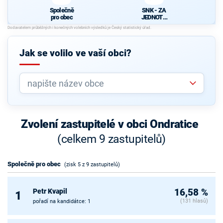
Společně
SNK - ZA
pro obec
JEDNOTU
OBCE
Jak se volilo ve vaší obci?
Zvolení zastupitelé v obci Ondratice
(celkem 9 zastupitelů)
Společně pro obec
(zisk 5 z 9 zastupitelů)
Petr Kvapil
16,58 %
1
(131 hlasů)
pořadí na kandidátce: 1