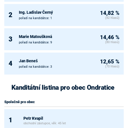
Ing. Ladislav Černý
14,82 %
2
(82 hlasů)
pořadí na kandidátce: 1
Marie Matoušková
14,46 %
3
(80 hlasů)
pořadí na kandidátce: 9
Jan Beneš
12,65 %
4
(70 hlasů)
pořadí na kandidátce: 3
Kanditátní listina pro obec Ondratice
Společně pro obec
Petr Kvapil
1
obchodní zástupce, věk: 45 let