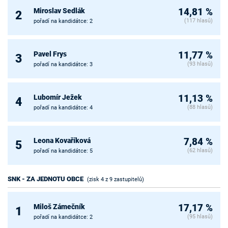
Miroslav Sedlák
14,81 %
2
(117 hlasů)
pořadí na kandidátce: 2
Pavel Frys
11,77 %
3
(93 hlasů)
pořadí na kandidátce: 3
Lubomír Ježek
11,13 %
4
(88 hlasů)
pořadí na kandidátce: 4
Leona Kovaříková
7,84 %
5
(62 hlasů)
pořadí na kandidátce: 5
SNK - ZA JEDNOTU OBCE
(zisk 4 z 9 zastupitelů)
Miloš Zámečník
17,17 %
1
(95 hlasů)
pořadí na kandidátce: 2