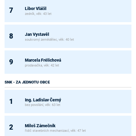
Libor Vláčil
7
zedník, věk: 43 let
Jan Vystavěl
8
soukromý zemědělec, věk: 40 let
Marcela Frélichová
9
prodavačka, věk: 42 let
SNK - ZA JEDNOTU OBCE
Ing. Ladislav Černý
1
bez povolání, věk: 63 let
Miloš Zámečník
2
řidič stavebních mechanizací, věk: 47 let