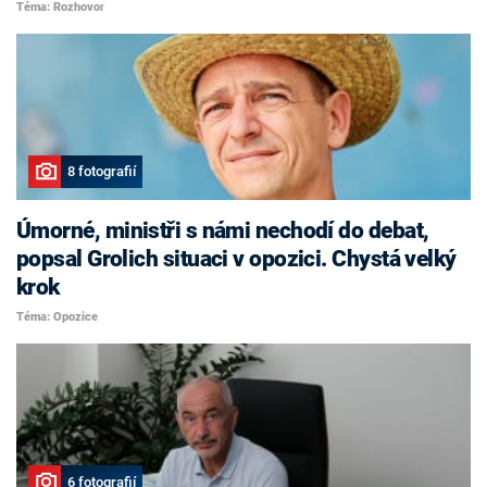
Téma: Rozhovor
8 fotografií
Úmorné, ministři s námi nechodí do debat,
popsal Grolich situaci v opozici. Chystá velký
krok
Téma: Opozice
6 fotografií