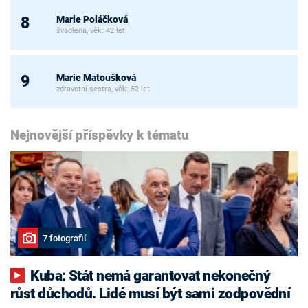
Marie Poláčková
8
švadlena, věk: 42 let
Marie Matoušková
9
zdravotní sestra, věk: 52 let
Nejnovější příspěvky k tématu
7 fotografií
Kuba: Stát nemá garantovat nekonečný
růst důchodů. Lidé musí být sami zodpovědní