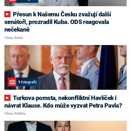
Přesun k Našemu Česku zvažují další
senátoři, prozradil Kuba. ODS reagovala
nečekaně
Téma: Senát
9 fotografií
Turkova pomsta, nekonfliktní Havlíček i
návrat Klause. Kdo může vyzvat Petra Pavla?
Téma: Politika