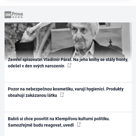
Zemřel spisovatel Vladimír Páral. Na jeho knihy se stály fronty,
odešel v den svých narozenin
Pozor na nebezpečnou kosmetiku, varují hygienici. Produkty
obsahují zakázanou látku
Babiš si chce posvítit na Klempířovu kulturní politiku.
Samozřejmě budu reagovat, uvedl