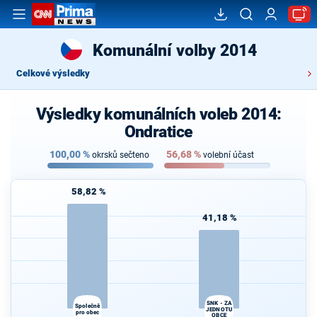
Komunální volby 2014
Celkové výsledky
Výsledky komunálních voleb 2014:
Ondratice
100,00
%
56,68
%
okrsků sečteno
volební účast
58,82 %
41,18 %
SNK - ZA
Společně
JEDNOTU
pro obec
OBCE