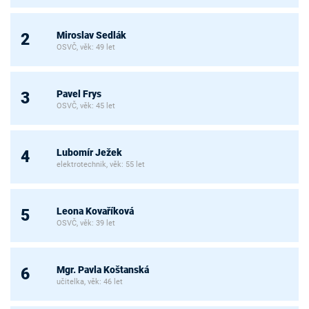
Miroslav Sedlák
2
OSVČ, věk: 49 let
Pavel Frys
3
OSVČ, věk: 45 let
Lubomír Ježek
4
elektrotechnik, věk: 55 let
Leona Kovaříková
5
OSVČ, věk: 39 let
Mgr. Pavla Koštanská
6
učitelka, věk: 46 let