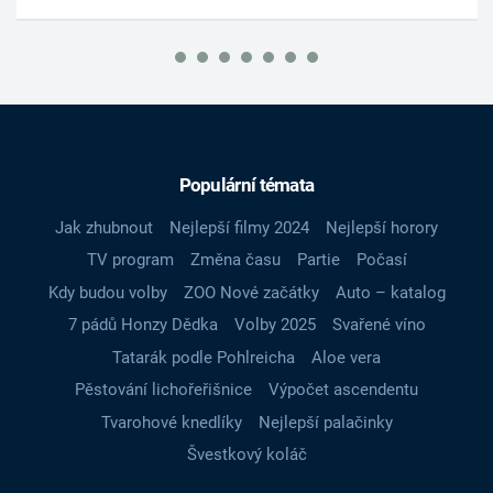
Populární témata
Jak zhubnout
Nejlepší filmy 2024
Nejlepší horory
TV program
Změna času
Partie
Počasí
Kdy budou volby
ZOO Nové začátky
Auto – katalog
7 pádů Honzy Dědka
Volby 2025
Svařené víno
Tatarák podle Pohlreicha
Aloe vera
Pěstování lichořeřišnice
Výpočet ascendentu
Tvarohové knedlíky
Nejlepší palačinky
Švestkový koláč