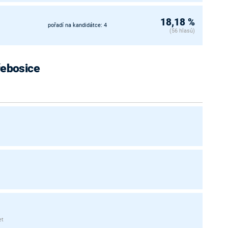
18,18 %
pořadí na kandidátce: 4
(56 hlasů)
řebosice
et