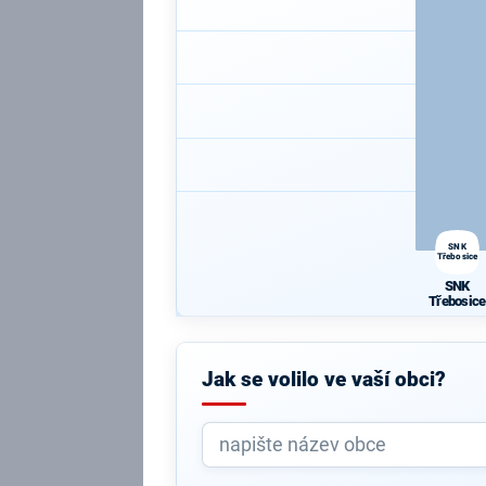
SNK
Třebosice
SNK
Třebosice
Jak se volilo ve vaší obci?