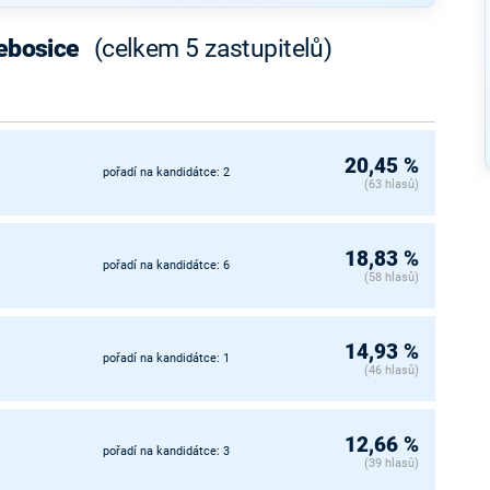
řebosice
(celkem 5 zastupitelů)
20,45 %
pořadí na kandidátce: 2
(63 hlasů)
18,83 %
pořadí na kandidátce: 6
(58 hlasů)
14,93 %
pořadí na kandidátce: 1
(46 hlasů)
12,66 %
pořadí na kandidátce: 3
(39 hlasů)