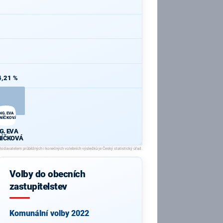
4,21 %
NG. EVA
NÍČKOVÁ
G. EVA
NÍČKOVÁ
Volby do obecních
zastupitelstev
Komunální volby 2022