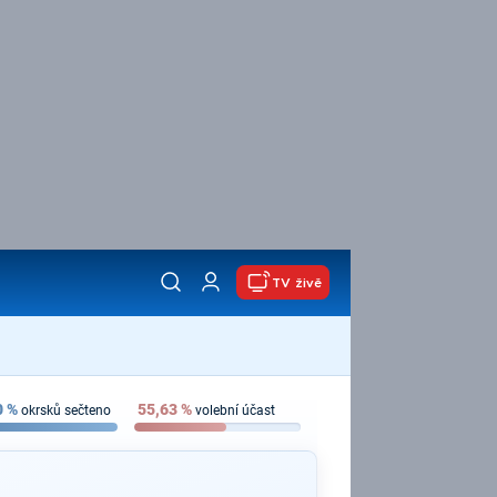
TV živě
0
%
55,63
%
okrsků sečteno
volební účast