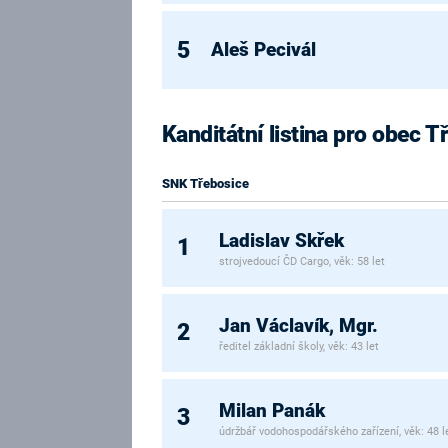
5
Aleš Pecivál
Kanditátní listina pro obec T
SNK Třebosice
Ladislav Skřek
1
strojvedoucí ČD Cargo, věk: 58 let
Jan Václavík, Mgr.
2
ředitel základní školy, věk: 43 let
Milan Panák
3
údržbář vodohospodářského zařízení, věk: 48 l