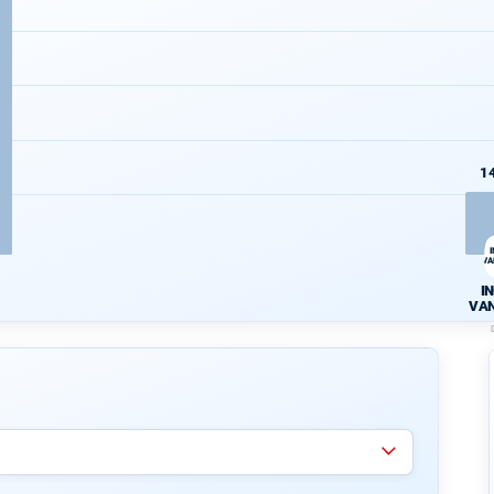
1
I
VA
IN
VA