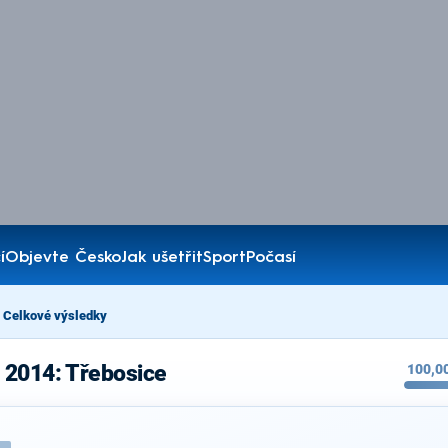
í
Objevte Česko
Jak ušetřit
Sport
Počasí
Celkové výsledky
 2014: Třebosice
100,0