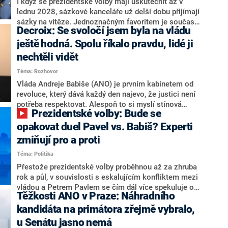
Zdeněk Nytra redakci řekl, že počítá s odchodem
I když se prezidentské volby mají uskutečnit až v
některých senátorů z klubu a že Naše Česko není
lednu 2028, sázkové kanceláře už delší dobu přijímají
nepřítel, ale soupeř.
sázky na vítěze. Jednoznačným favoritem je současná
Decroix: Se svoločí jsem byla na vládu
hlava státu Petr Pavel. Daleko za ním pak bookmakeři
zmiňují dva výrazné politiky ANO, tedy premiéra
ještě hodná. Spolu říkalo pravdu, lidé ji
Andreje Babiše a ministra průmyslu Karla Havlíčka.
nechtěli vidět
Oblíbeným tipem samotných sázkařů je poslanec za
Téma: Rozhovor
Motoristy Filip Turek. Politolog Jan Kubáček nicméně
o případné kandidatuře kohokoliv ze zmíněné trojice
Vláda Andreje Babiše (ANO) je prvním kabinetem od
značně pochybuje. Podle něj současná koalice dosud
revoluce, který dává každý den najevo, že justici není
nemá osobu, která by Pavlovi mohla konkurovat.
potřeba respektovat. Alespoň to si myslí stínová
Prezidentské volby: Bude se
ministryně spravedlnosti ODS Eva Decroix. V
rozhovoru pro CNN Prima NEWS si nebrala servítky
opakovat duel Pavel vs. Babiš? Experti
ohledně politického výkonu svého nástupce Jeronýma
zmiňují pro a proti
Tejce (za ANO) či vládní zmocněnkyně pro lidská
Téma: Politika
práva Taťány Malé (ANO). Označením „svoloč“ na
adresu vlády prý byla ještě hodná. Decroix se také
Přestože prezidentské volby proběhnou až za zhruba
vrátila k volební porážce koalice Spolu či promluvila o
rok a půl, v souvislosti s eskalujícím konfliktem mezi
hnutí Naše Česko Martina Kuby.
vládou a Petrem Pavlem se čím dál více spekuluje o
Těžkosti ANO v Praze: Náhradního
tom, koho by do bitvy o Hrad mohla vyslat současná
koalice. Někteří političtí komentátoři znovu vytahují
kandidáta na primátora zřejmě vybralo,
jméno premiéra Andreje Babiše (ANO). Jak moc je
u Senátu jasno nemá
pravděpodobné, že se v prezidentských volbách 2028