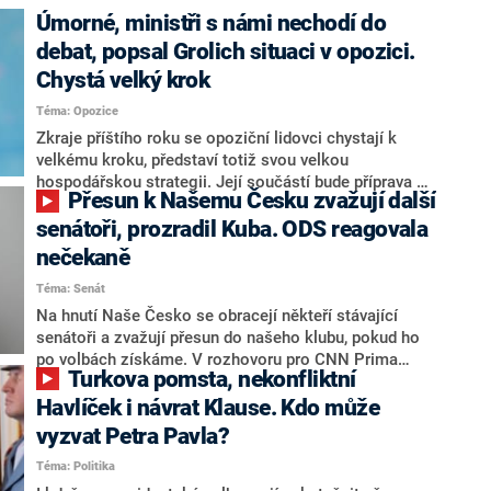
Úmorné, ministři s námi nechodí do
debat, popsal Grolich situaci v opozici.
Chystá velký krok
Téma: Opozice
Zkraje příštího roku se opoziční lidovci chystají k
velkému kroku, představí totiž svou velkou
hospodářskou strategii. Její součástí bude příprava na
Přesun k Našemu Česku zvažují další
stárnutí populace, řekl ve středu na setkání s novináři
nový předseda lidovců Jan Grolich. Ten zároveň v
senátoři, prozradil Kuba. ODS reagovala
senátních volbách kandiduje ve Vyškově. Popsal i
nečekaně
aktivitu opozice, o níž vládní strany nebo političtí
Téma: Senát
komentátoři mluví jako o slabé a v defenzivě. „Je to
úmorná práce upozorňovat na chyby vlády. Ministři s
Na hnutí Naše Česko se obracejí někteří stávající
námi navíc nechodí do debat. Chceme ale ukazovat
senátoři a zvažují přesun do našeho klubu, pokud ho
svoje témata,“ odpověděl Grolich na dotaz CNN Prima
po volbách získáme. V rozhovoru pro CNN Prima
Turkova pomsta, nekonfliktní
NEWS.
NEWS to řekl zakladatel hnutí a jihočeský hejtman
Martin Kuba. Konkrétní nebyl, ale získat by takto mohl
Havlíček i návrat Klause. Kdo může
například senátora Zdeňka Hrabu, který je dnes
vyzvat Petra Pavla?
součástí klubu ODS a TOP 09. Hraba to na dotaz
Téma: Politika
redakce nevyloučil. Předseda klubu senátorů ODS