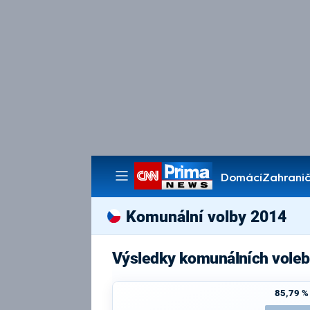
Domácí
Zahranič
Pořady
Komunální volby 2014
Výsledky komunálních voleb
85,79 %