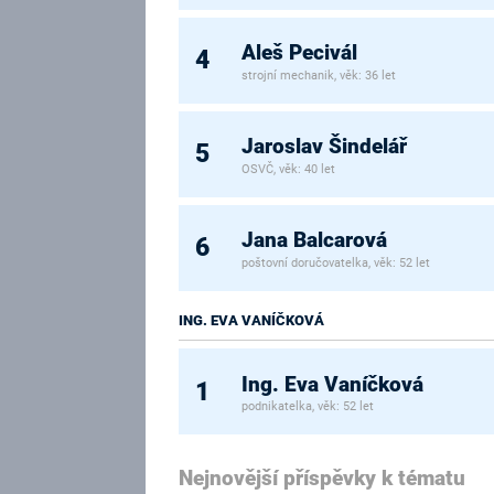
Aleš Pecivál
4
strojní mechanik, věk: 36 let
Jaroslav Šindelář
5
OSVČ, věk: 40 let
Jana Balcarová
6
poštovní doručovatelka, věk: 52 let
ING. EVA VANÍČKOVÁ
Ing. Eva Vaníčková
1
podnikatelka, věk: 52 let
Nejnovější příspěvky k tématu