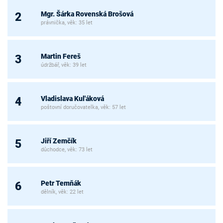
Mgr. Šárka Rovenská Brošová
2
právnička, věk: 35 let
Martin Fereš
3
údržbář, věk: 39 let
Vladislava Kul'áková
4
poštovní doručovatelka, věk: 57 let
Jiří Zemčík
5
důchodce, věk: 73 let
Petr Temňák
6
dělník, věk: 22 let