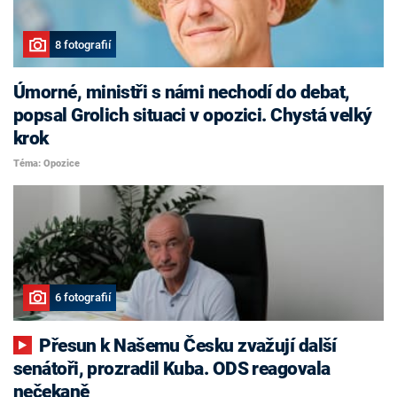
8 fotografií
Úmorné, ministři s námi nechodí do debat,
popsal Grolich situaci v opozici. Chystá velký
krok
Téma: Opozice
6 fotografií
Přesun k Našemu Česku zvažují další
senátoři, prozradil Kuba. ODS reagovala
nečekaně