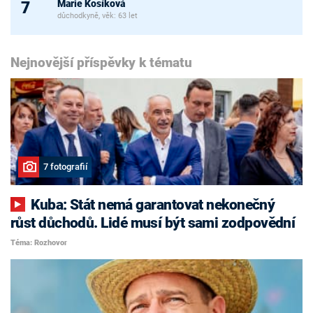
Marie Kosíková
7
důchodkyně, věk: 63 let
Nejnovější příspěvky k tématu
7 fotografií
Kuba: Stát nemá garantovat nekonečný
růst důchodů. Lidé musí být sami zodpovědní
Téma: Rozhovor