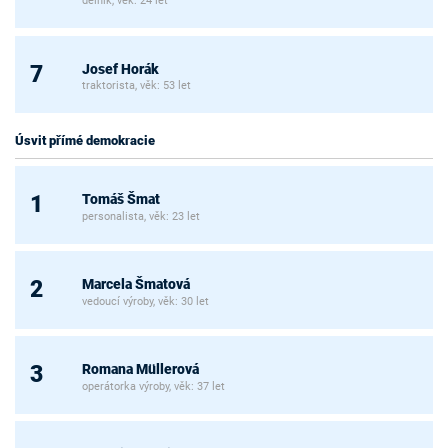
dělník, věk: 24 let
Josef Horák
7
traktorista, věk: 53 let
Úsvit přímé demokracie
Tomáš Šmat
1
personalista, věk: 23 let
Marcela Šmatová
2
vedoucí výroby, věk: 30 let
Romana Müllerová
3
operátorka výroby, věk: 37 let