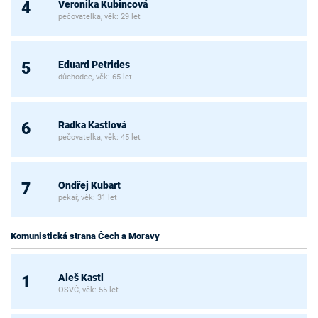
Veronika Kubincová
4
pečovatelka, věk: 29 let
Eduard Petrides
5
důchodce, věk: 65 let
Radka Kastlová
6
pečovatelka, věk: 45 let
Ondřej Kubart
7
pekař, věk: 31 let
Komunistická strana Čech a Moravy
Aleš Kastl
1
OSVČ, věk: 55 let