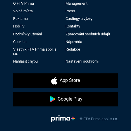
O FTV Prima
Management
Volná místa
Press
Reklama
Castingy a výzvy
HbbTV
Kontakty
Podmínky užívání
Zpracování osobních údajů
Cookies
Nápověda
Vlastník FTV Prima spol. s
Redakce
r.o.
Nahlásit chybu
Nastavení soukromí
App Store
Google Play
© FTV Prima spol. s r.o.