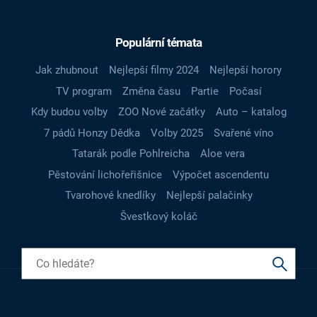
Populární témata
Jak zhubnout
Nejlepší filmy 2024
Nejlepší horory
TV program
Změna času
Partie
Počasí
Kdy budou volby
ZOO Nové začátky
Auto – katalog
7 pádů Honzy Dědka
Volby 2025
Svařené víno
Tatarák podle Pohlreicha
Aloe vera
Pěstování lichořeřišnice
Výpočet ascendentu
Tvarohové knedlíky
Nejlepší palačinky
Švestkový koláč