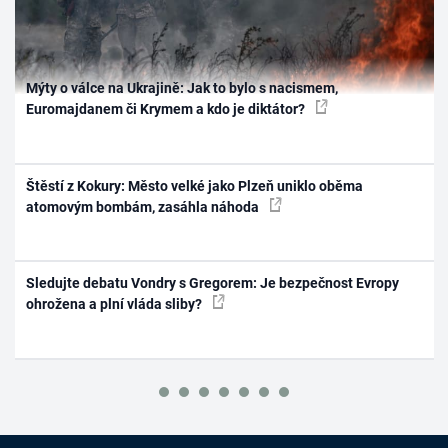
Mýty o válce na Ukrajině: Jak to bylo s nacismem,
Euromajdanem či Krymem a kdo je diktátor?
Štěstí z Kokury: Město velké jako Plzeň uniklo oběma
atomovým bombám, zasáhla náhoda
Sledujte debatu Vondry s Gregorem: Je bezpečnost Evropy
ohrožena a plní vláda sliby?