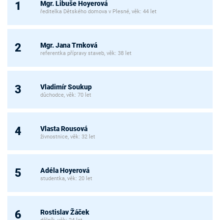
Mgr. Libuše Hoyerová
1
ředitelka Dětského domova v Plesné, věk: 44 let
Mgr. Jana Trnková
2
referentka přípravy staveb, věk: 38 let
Vladimír Soukup
3
důchodce, věk: 70 let
Vlasta Rousová
4
živnostnice, věk: 32 let
Adéla Hoyerová
5
studentka, věk: 20 let
Rostislav Žáček
6