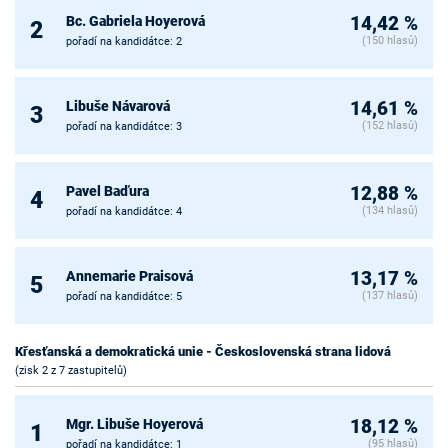
Bc. Gabriela Hoyerová
14,42 %
2
(150 hlasů)
pořadí na kandidátce: 2
Libuše Návarová
14,61 %
3
(152 hlasů)
pořadí na kandidátce: 3
Pavel Baďura
12,88 %
4
(134 hlasů)
pořadí na kandidátce: 4
Annemarie Praisová
13,17 %
5
(137 hlasů)
pořadí na kandidátce: 5
Křesťanská a demokratická unie - Československá strana lidová
(zisk 2 z 7 zastupitelů)
Mgr. Libuše Hoyerová
18,12 %
1
(95 hlasů)
pořadí na kandidátce: 1