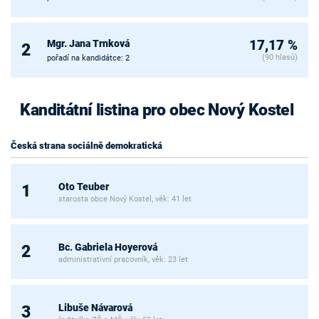
Mgr. Jana Trnková
17,17 %
2
(90 hlasů)
pořadí na kandidátce: 2
Kanditátní listina pro obec Nový Kostel
Česká strana sociálně demokratická
Oto Teuber
1
starosta obce Nový Kostel, věk: 41 let
Bc. Gabriela Hoyerová
2
administrativní pracovník, věk: 23 let
Libuše Návarová
3