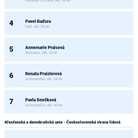
ředitelka ZŠ a MŠ, věk: 55 let
Pavel Baďura
4
řidič, věk: 35 let
Annemarie Praisová
5
důchodce, věk: 72 let
Renata Praizlerová
6
vychovatelka, věk: 34 let
Pavla Smrčková
7
vychovatelka, věk: 45 let
Křesťanská a demokratická unie - Československá strana lidová