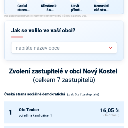
Česká
Křesťansk
Úsvit
Komunisti
strana
á a
přímé
cká strana
sociálně
demokrati
demokraci
Čech a
demokrati
cká unie -
e
Moravy
cká
Českoslov
enská
Jak se volilo ve vaší obci?
strana
lidová
Zvolení zastupitelé v obci Nový Kostel
(celkem 7 zastupitelů)
Česká strana sociálně demokratická
(zisk 5 z 7 zastupitelů)
Oto Teuber
16,05 %
1
(167 hlasů)
pořadí na kandidátce: 1