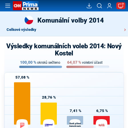
Komunální volby 2014
Celkové výsledky
Výsledky komunálních voleb 2014: Nový
Kostel
100,00
%
64,07
%
okrsků sečteno
volební účast
57,08 %
28,76 %
7,41 %
6,75 %
Úsvit přímé
demokracie