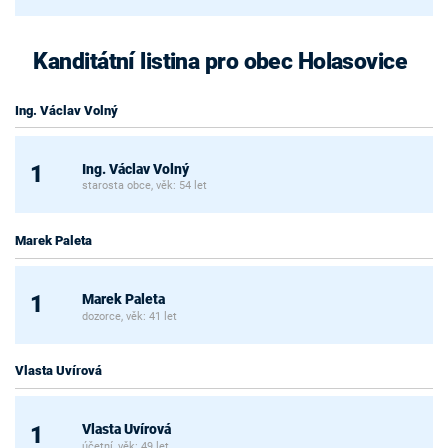
Kanditátní listina pro obec Holasovice
Ing. Václav Volný
Ing. Václav Volný
1
starosta obce, věk: 54 let
Marek Paleta
Marek Paleta
1
dozorce, věk: 41 let
Vlasta Uvírová
Vlasta Uvírová
1
účetní, věk: 49 let