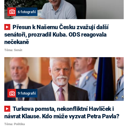
6 fotografií
Přesun k Našemu Česku zvažují další
senátoři, prozradil Kuba. ODS reagovala
nečekaně
Téma: Senát
9 fotografií
Turkova pomsta, nekonfliktní Havlíček i
návrat Klause. Kdo může vyzvat Petra Pavla?
Téma: Politika