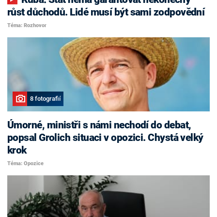
růst důchodů. Lidé musí být sami zodpovědní
Téma: Rozhovor
8 fotografií
Úmorné, ministři s námi nechodí do debat,
popsal Grolich situaci v opozici. Chystá velký
krok
Téma: Opozice