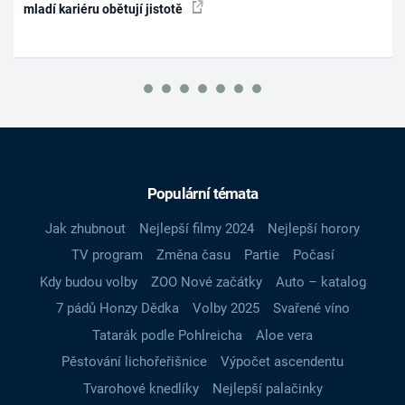
mladí kariéru obětují jistotě
Populární témata
Jak zhubnout
Nejlepší filmy 2024
Nejlepší horory
TV program
Změna času
Partie
Počasí
Kdy budou volby
ZOO Nové začátky
Auto – katalog
7 pádů Honzy Dědka
Volby 2025
Svařené víno
Tatarák podle Pohlreicha
Aloe vera
Pěstování lichořeřišnice
Výpočet ascendentu
Tvarohové knedlíky
Nejlepší palačinky