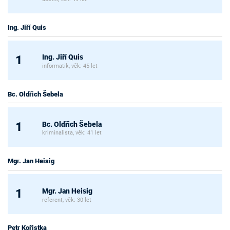
Ing. Jiří Quis
Ing. Jiří Quis
1
informatik, věk: 45 let
Bc. Oldřich Šebela
Bc. Oldřich Šebela
1
kriminalista, věk: 41 let
Mgr. Jan Heisig
Mgr. Jan Heisig
1
referent, věk: 30 let
Petr Kořistka