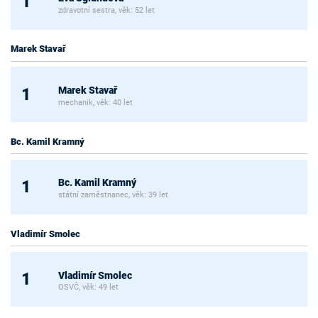
1
zdravotní sestra, věk: 52 let
Marek Stavař
Marek Stavař
1
mechanik, věk: 40 let
Bc. Kamil Kramný
Bc. Kamil Kramný
1
státní zaměstnanec, věk: 39 let
Vladimír Smolec
Vladimír Smolec
1
OSVČ, věk: 49 let