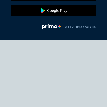
Google Play
© FTV Prima spol. s r.o.