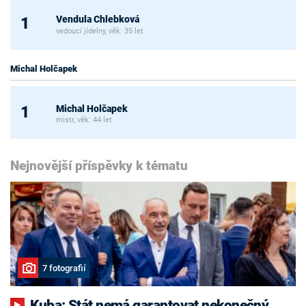
Vendula Chlebková
1
vedoucí jídelny, věk: 35 let
Michal Holčapek
Michal Holčapek
1
mistr, věk: 44 let
Nejnovější příspěvky k tématu
7 fotografií
Kuba: Stát nemá garantovat nekonečný