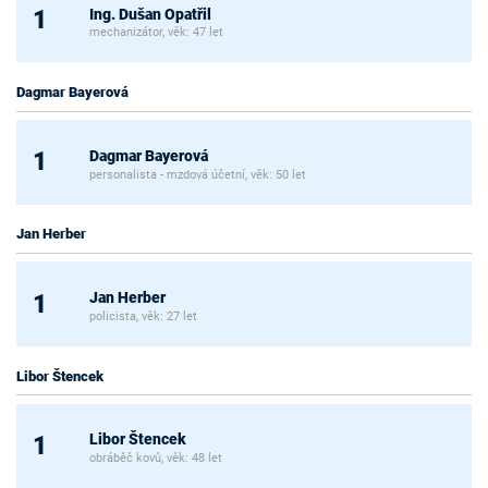
Ing. Dušan Opatřil
1
mechanizátor, věk: 47 let
Dagmar Bayerová
Dagmar Bayerová
1
personalista - mzdová účetní, věk: 50 let
Jan Herber
Jan Herber
1
policista, věk: 27 let
Libor Štencek
Libor Štencek
1
obráběč kovů, věk: 48 let