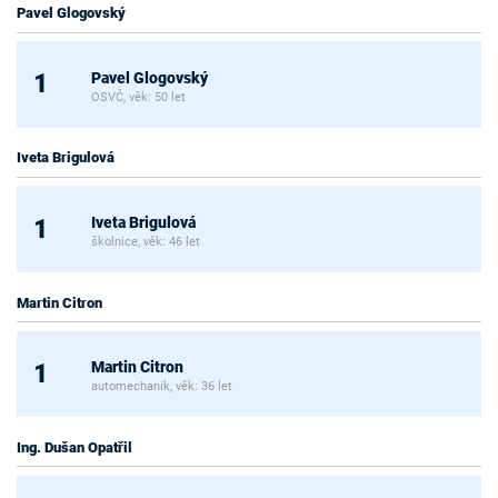
Pavel Glogovský
Pavel Glogovský
1
OSVČ, věk: 50 let
Iveta Brigulová
Iveta Brigulová
1
školnice, věk: 46 let
Martin Citron
Martin Citron
1
automechanik, věk: 36 let
Ing. Dušan Opatřil