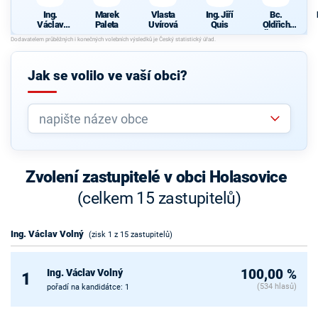
Ing.
Marek
Vlasta
Ing. Jiří
Bc.
Václav
Paleta
Uvírová
Quis
Oldřich
Volný
Šebela
Jak se volilo ve vaší obci?
Zvolení zastupitelé v obci Holasovice
(celkem 15 zastupitelů)
Ing. Václav Volný
(zisk 1 z 15 zastupitelů)
Ing. Václav Volný
100,00 %
1
(534 hlasů)
pořadí na kandidátce: 1