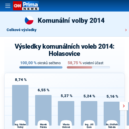
Komunální volby 2014
Celkové výsledky
Výsledky komunálních voleb 2014:
Holasovice
100,00
%
58,75
%
okrsků sečteno
volební účast
8,74 %
6,55 %
5,27 %
5,24 %
5,16 %
Ing. Václav
Vlasta
Bc. Oldřich
Marek
Ing. Jiří
Volný
Paleta
Uvírová
Quis
Šebela