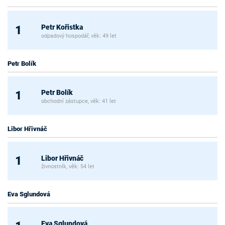
Petr Kořistka
1
odpadový hospodář, věk: 49 let
Petr Bolík
Petr Bolík
1
obchodní zástupce, věk: 41 let
Libor Hřivnáč
Libor Hřivnáč
1
živnostník, věk: 54 let
Eva Sglundová
Eva Sglundová