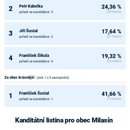
Petr Kabelka
24,36 %
2
(29 hlasů)
pořadí na kandidátce: 3
Jiří Šustal
17,64 %
3
(21 hlasů)
pořadí na kandidátce: 2
František Šikula
19,32 %
4
(23 hlasů)
pořadí na kandidátce: 4
Za obec krásnější
(zisk 1 z 5 zastupitelů)
František Šustal
41,66 %
1
(15 hlasů)
pořadí na kandidátce: 1
Kanditátní listina pro obec Milasín