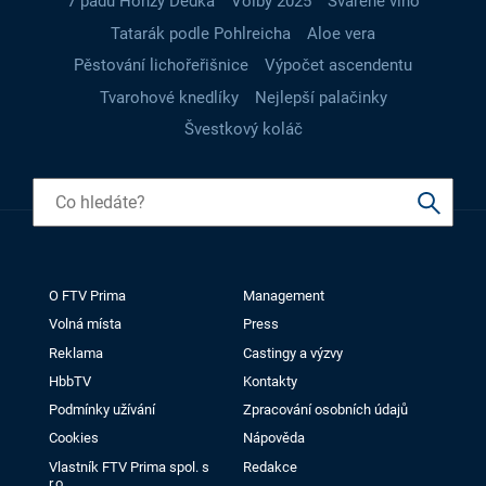
7 pádů Honzy Dědka
Volby 2025
Svařené víno
Tatarák podle Pohlreicha
Aloe vera
Pěstování lichořeřišnice
Výpočet ascendentu
Tvarohové knedlíky
Nejlepší palačinky
Švestkový koláč
O FTV Prima
Management
Volná místa
Press
Reklama
Castingy a výzvy
HbbTV
Kontakty
Podmínky užívání
Zpracování osobních údajů
Cookies
Nápověda
Vlastník FTV Prima spol. s
Redakce
r.o.