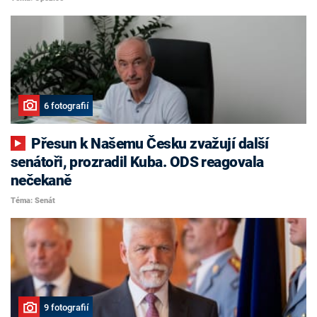
6 fotografií
Přesun k Našemu Česku zvažují další
senátoři, prozradil Kuba. ODS reagovala
nečekaně
Téma: Senát
9 fotografií