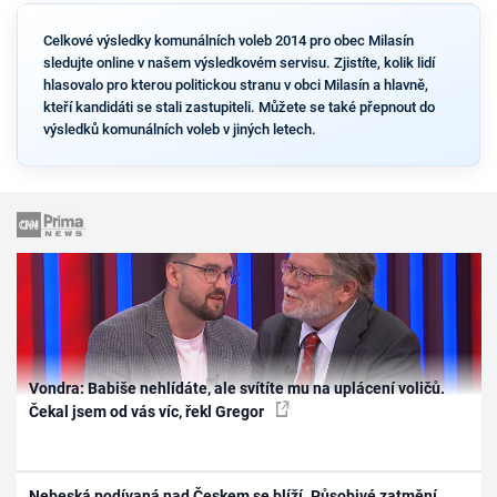
Celkové výsledky komunálních voleb 2014 pro obec Milasín
sledujte online v našem výsledkovém servisu. Zjistíte, kolik lidí
hlasovalo pro kterou politickou stranu v obci Milasín a hlavně,
kteří kandidáti se stali zastupiteli. Můžete se také přepnout do
výsledků komunálních voleb v jiných letech.
Vondra: Babiše nehlídáte, ale svítíte mu na uplácení voličů.
Čekal jsem od vás víc, řekl Gregor
Nebeská podívaná nad Českem se blíží. Působivé zatmění