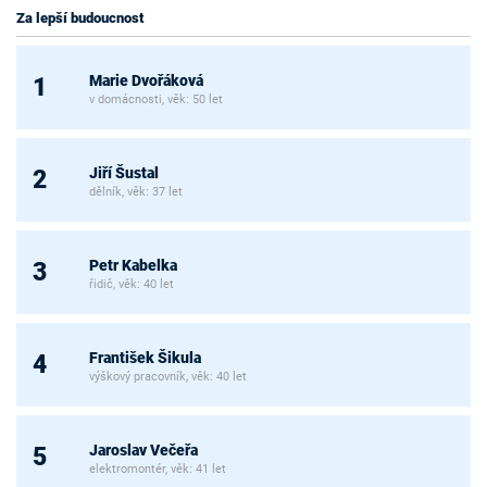
Za lepší budoucnost
Marie Dvořáková
1
v domácnosti, věk: 50 let
Jiří Šustal
2
dělník, věk: 37 let
Petr Kabelka
3
řidič, věk: 40 let
František Šikula
4
výškový pracovník, věk: 40 let
Jaroslav Večeřa
5
elektromontér, věk: 41 let