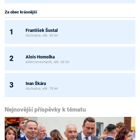
Za obec krásnější
František Šustal
1
důchodce, věk: 66 let
Alois Homolka
2
elektromechanik, věk: 60 let
Ivan Škára
3
důchodce, věk: 78 let
Nejnovější příspěvky k tématu