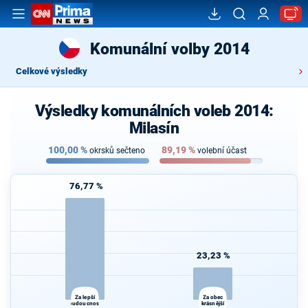
Komunální volby 2014
Celkové výsledky
Výsledky komunálních voleb 2014:
Milasín
100,00
%
89,19
%
okrsků sečteno
volební účast
76,77 %
23,23 %
Za lepší
Za obec
budoucnost
krásnější