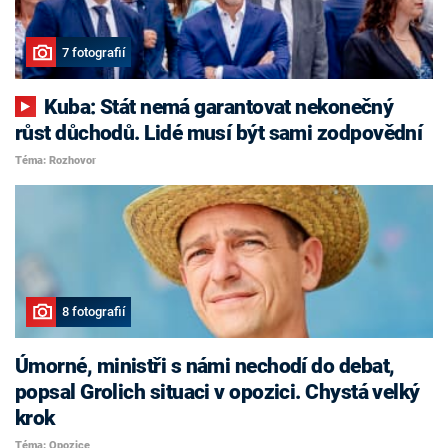
7 fotografií
Kuba: Stát nemá garantovat nekonečný
růst důchodů. Lidé musí být sami zodpovědní
Téma: Rozhovor
8 fotografií
Úmorné, ministři s námi nechodí do debat,
popsal Grolich situaci v opozici. Chystá velký
krok
Téma: Opozice