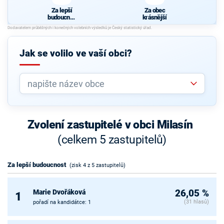
Za lepší
Za obec
budoucnos
krásnější
t
Jak se volilo ve vaší obci?
Zvolení zastupitelé v obci Milasín
(celkem 5 zastupitelů)
Za lepší budoucnost
(zisk 4 z 5 zastupitelů)
Marie Dvořáková
26,05 %
1
(31 hlasů)
pořadí na kandidátce: 1