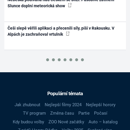
Slunce doplní meteorická show
Češi slepě věřili aplikaci a přecenili síly, píší v Rakousku. V
Alpách je zachraňoval vrtulník
Populární témata
Jak zhubnout
Nejlepší filmy 2024
Nejlepší horory
TV program
Změna času
Partie
Počasí
Kdy budou volby
ZOO Nové začátky
Auto – katalog