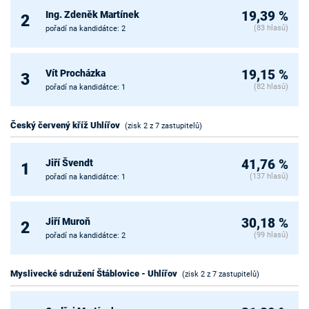
Ing. Zdeněk Martínek
19,39 %
2
(83 hlasů)
pořadí na kandidátce: 2
Vít Procházka
19,15 %
3
(82 hlasů)
pořadí na kandidátce: 1
Český červený kříž Uhlířov
(zisk 2 z 7 zastupitelů)
Jiří Švendt
41,76 %
1
(137 hlasů)
pořadí na kandidátce: 1
Jiří Muroň
30,18 %
2
(99 hlasů)
pořadí na kandidátce: 2
Myslivecké sdružení Štáblovice - Uhlířov
(zisk 2 z 7 zastupitelů)