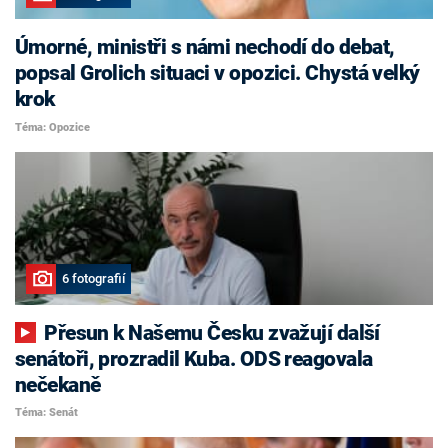
Úmorné, ministři s námi nechodí do debat,
popsal Grolich situaci v opozici. Chystá velký
krok
Téma: Opozice
6 fotografií
Přesun k Našemu Česku zvažují další
senátoři, prozradil Kuba. ODS reagovala
nečekaně
Téma: Senát