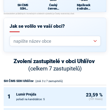
Uhlířov
- Uhlířov
SH ČMS
Český
Mysliveck
SDH
červený
é sdružení
Uhlířov
kříž
Štáblovice
Uhlířov
- Uhlířov
Jak se volilo ve vaší obci?
Zvolení zastupitelé v obci Uhlířov
(celkem 7 zastupitelů)
SH ČMS SDH Uhlířov
(zisk 3 z 7 zastupitelů)
Lumír Prejda
23,59 %
1
(101 hlasů)
pořadí na kandidátce: 5