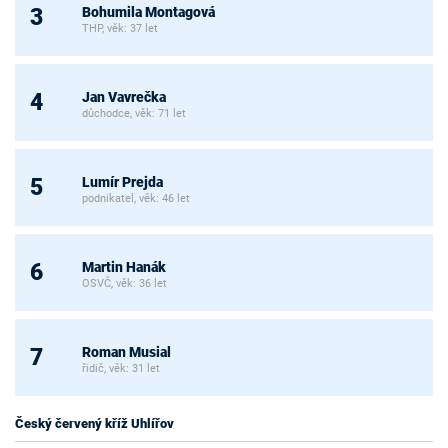
Bohumila Montagová
3
THP, věk: 37 let
Jan Vavrečka
4
důchodce, věk: 71 let
Lumír Prejda
5
podnikatel, věk: 46 let
Martin Hanák
6
OSVČ, věk: 36 let
Roman Musial
7
řidič, věk: 31 let
Český červený kříž Uhlířov