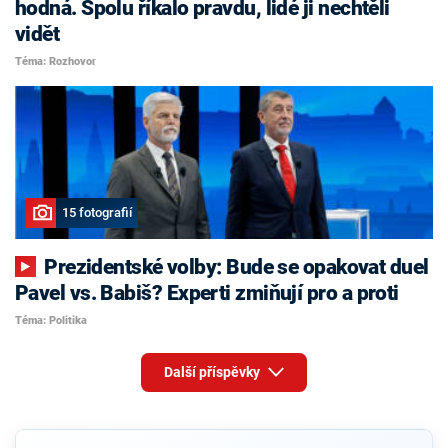
hodná. Spolu říkalo pravdu, lidé ji nechtěli
vidět
Téma: Rozhovor
15 fotografií
Prezidentské volby: Bude se opakovat duel
Pavel vs. Babiš? Experti zmiňují pro a proti
Téma: Politika
Další příspěvky