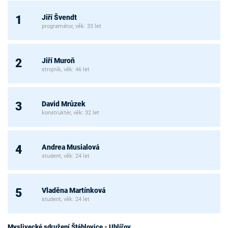
Jiří Švendt
1
programátor, věk: 33 let
Jiří Muroň
2
strojník, věk: 46 let
David Mrůzek
3
konstruktér, věk: 32 let
Andrea Musialová
4
student, věk: 24 let
Vladěna Martínková
5
student, věk: 24 let
Myslivecké sdružení Štáblovice - Uhlířov