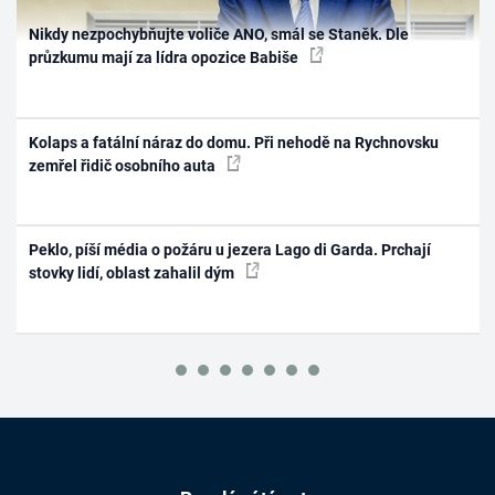
Nikdy nezpochybňujte voliče ANO, smál se Staněk. Dle
průzkumu mají za lídra opozice Babiše
Kolaps a fatální náraz do domu. Při nehodě na Rychnovsku
zemřel řidič osobního auta
Peklo, píší média o požáru u jezera Lago di Garda. Prchají
stovky lidí, oblast zahalil dým