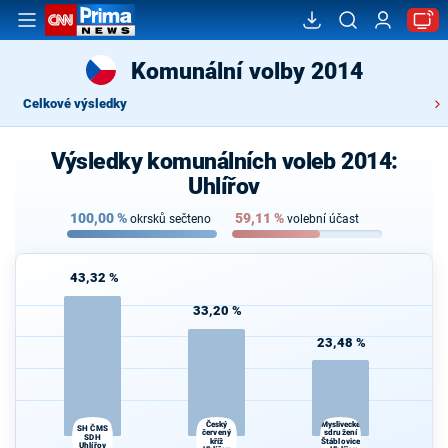
Komunální volby 2014
Celkové výsledky
Výsledky komunálních voleb 2014:
Uhlířov
100,00
%
59,11
%
okrsků sečteno
volební účast
43,32 %
33,20 %
23,48 %
Český
Myslivecké
SH ČMS
červený
sdružení
SDH
kříž
Štáblovice
Uhlířov