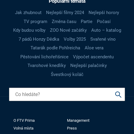
Populární témata
Jak zhubnout
Nejlepší filmy 2024
Nejlepší horory
TV program
Změna času
Partie
Počasí
Kdy budou volby
ZOO Nové začátky
Auto – katalog
7 pádů Honzy Dědka
Volby 2025
Svařené víno
Tatarák podle Pohlreicha
Aloe vera
Pěstování lichořeřišnice
Výpočet ascendentu
Tvarohové knedlíky
Nejlepší palačinky
Švestkový koláč
O FTV Prima
Management
Volná místa
Press