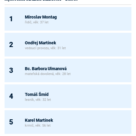
Miroslav Montag
1
řidič, věk: 37 let
Ondřej Martínek
2
vedoucí provozu, věk: 31 let
Bc. Barbora Ulmanová
3
mateřská dovolená, věk: 28 let
Tomáš Šmíd
4
lesník, věk: 32 let
Karel Martínek
5
krmič, věk: 56 let