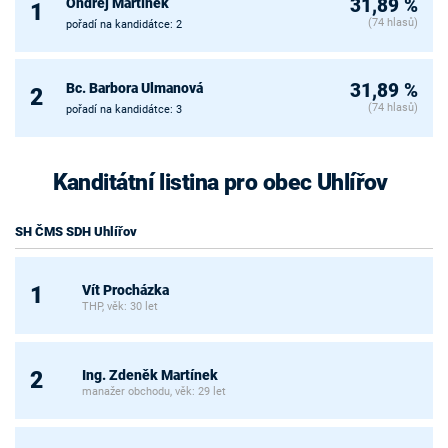
Ondřej Martínek
31,89 %
1
(74 hlasů)
pořadí na kandidátce: 2
Bc. Barbora Ulmanová
31,89 %
2
(74 hlasů)
pořadí na kandidátce: 3
Kanditátní listina pro obec Uhlířov
SH ČMS SDH Uhlířov
Vít Procházka
1
THP, věk: 30 let
Ing. Zdeněk Martínek
2
manažer obchodu, věk: 29 let