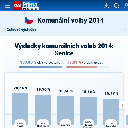
Komunální volby 2014
Celkové výsledky
Výsledky komunálních voleb 2014:
Senice
100,00
%
73,01
%
okrsků sečteno
volební účast
20,56 %
19,56 %
18,56 %
18,16 %
16,97 %
MUDr.
Václav
Jiří
Eva
Jan Říha
Zdeněk
Novák
Nechvílová
Koudelka
Podlesný