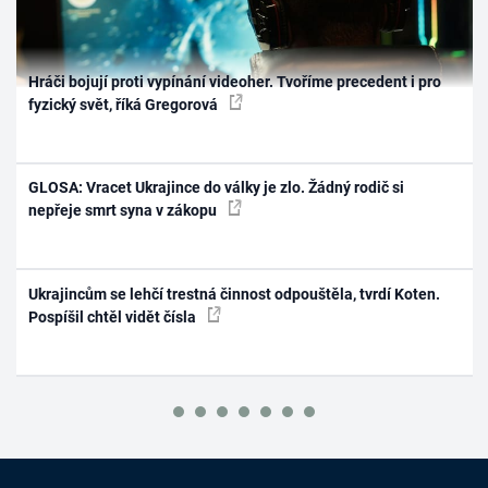
Hráči bojují proti vypínání videoher. Tvoříme precedent i pro
fyzický svět, říká Gregorová
GLOSA: Vracet Ukrajince do války je zlo. Žádný rodič si
nepřeje smrt syna v zákopu
Ukrajincům se lehčí trestná činnost odpouštěla, tvrdí Koten.
Pospíšil chtěl vidět čísla