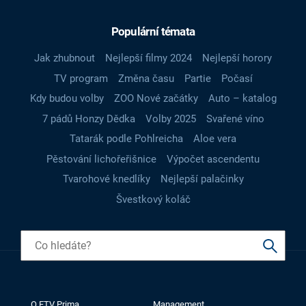
Populární témata
Jak zhubnout
Nejlepší filmy 2024
Nejlepší horory
TV program
Změna času
Partie
Počasí
Kdy budou volby
ZOO Nové začátky
Auto – katalog
7 pádů Honzy Dědka
Volby 2025
Svařené víno
Tatarák podle Pohlreicha
Aloe vera
Pěstování lichořeřišnice
Výpočet ascendentu
Tvarohové knedlíky
Nejlepší palačinky
Švestkový koláč
O FTV Prima
Management