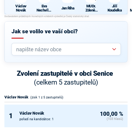
Václav
Eva
MUDr.
Jiří
Jan Říha
Novák
Nechvílov
Zdeněk
Koudelka
M
á
Podlesný
Jak se volilo ve vaší obci?
Zvolení zastupitelé v obci Senice
(celkem 5 zastupitelů)
Václav Novák
(zisk 1 z 5 zastupitelů)
Václav Novák
100,00 %
1
(103 hlasů)
pořadí na kandidátce: 1