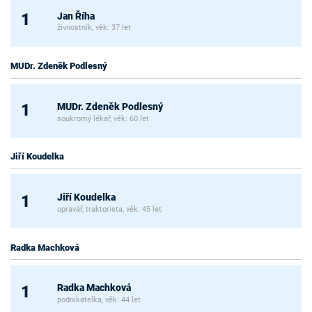
Jan Říha
1
živnostník, věk: 37 let
MUDr. Zdeněk Podlesný
MUDr. Zdeněk Podlesný
1
soukromý lékař, věk: 60 let
Jiří Koudelka
Jiří Koudelka
1
opravář, traktorista, věk: 45 let
Radka Machková
Radka Machková
1
podnikatelka, věk: 44 let