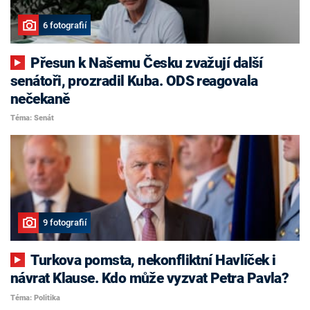
6 fotografií
Přesun k Našemu Česku zvažují další
senátoři, prozradil Kuba. ODS reagovala
nečekaně
Téma: Senát
9 fotografií
Turkova pomsta, nekonfliktní Havlíček i
návrat Klause. Kdo může vyzvat Petra Pavla?
Téma: Politika