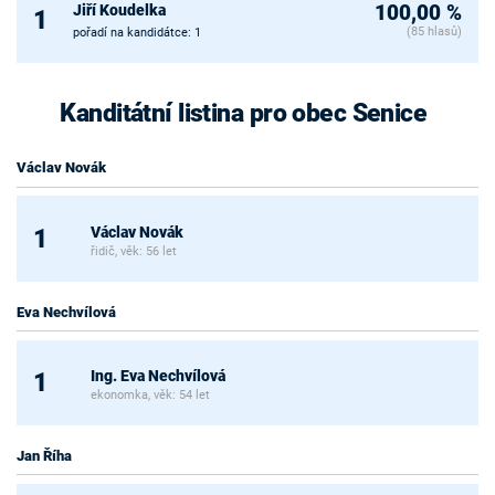
Jiří Koudelka
100,00 %
1
(85 hlasů)
pořadí na kandidátce: 1
Kanditátní listina pro obec Senice
Václav Novák
Václav Novák
1
řidič, věk: 56 let
Eva Nechvílová
Ing. Eva Nechvílová
1
ekonomka, věk: 54 let
Jan Říha