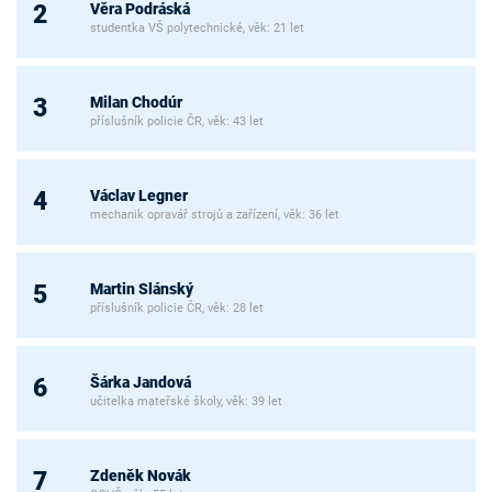
Věra Podráská
2
studentka VŠ polytechnické, věk: 21 let
Milan Chodúr
3
příslušník policie ČR, věk: 43 let
Václav Legner
4
mechanik opravář strojů a zařízení, věk: 36 let
Martin Slánský
5
příslušník policie ČR, věk: 28 let
Šárka Jandová
6
učitelka mateřské školy, věk: 39 let
Zdeněk Novák
7