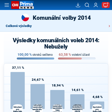
Komunální volby 2014
Celkové výsledky
Výsledky komunálních voleb 2014:
Nebužely
100,00
%
63,58
%
okrsků sečteno
volební účast
37,11 %
24,67 %
18,94 %
14,61 %
4,68 %
Sdružení
Sdružení
SDRUŽENÍ
nezávislých
nezávislých
NEZÁVISLÝCH
Sdružení
Společně
kandidátů
pro
kandidátů "
KANDIDÁTŮ
pro
"PRO
Nebužely
PRO
OBCE
Nebužely