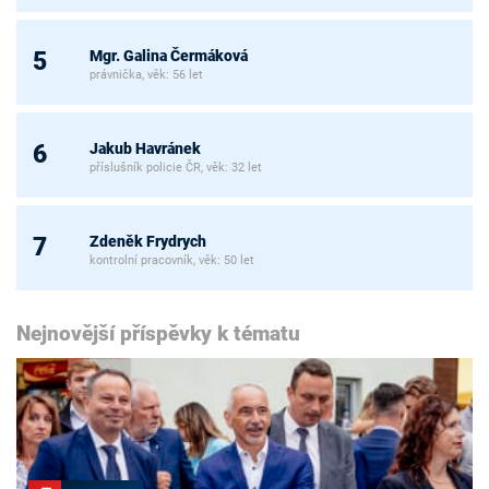
Mgr. Galina Čermáková
5
právnička, věk: 56 let
Jakub Havránek
6
příslušník policie ČR, věk: 32 let
Zdeněk Frydrych
7
kontrolní pracovník, věk: 50 let
Nejnovější příspěvky k tématu