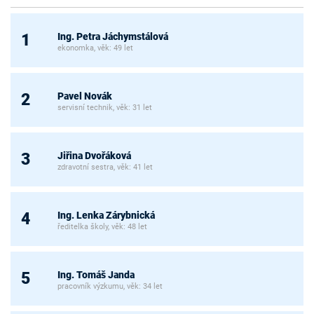
Ing. Petra Jáchymstálová
1
ekonomka, věk: 49 let
Pavel Novák
2
servisní technik, věk: 31 let
Jiřina Dvořáková
3
zdravotní sestra, věk: 41 let
Ing. Lenka Zárybnická
4
ředitelka školy, věk: 48 let
Ing. Tomáš Janda
5
pracovník výzkumu, věk: 34 let