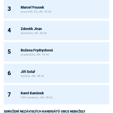
Marcel Fousek
3
pracovník OÚ, věk: 45 let
Zdeněk Jiran
4
důchodce, věk: 68 let
Božena Frydrychová
5
prodavačka, věk: 54 let
Jiří Solař
6
technik, věk: 48 let
Karel Kamínek
7
řidič autobusu, věk: 58 let
SDRUŽENÍ NEZÁVISLÝCH KANDIDÁTŮ OBCE NEBUŽELY