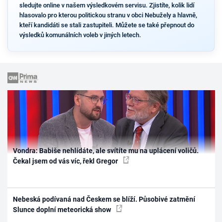
sledujte online v našem výsledkovém servisu. Zjistíte, kolik lidí
hlasovalo pro kterou politickou stranu v obci Nebužely a hlavně,
kteří kandidáti se stali zastupiteli. Můžete se také přepnout do
výsledků komunálních voleb v jiných letech.
Vondra: Babiše nehlídáte, ale svítíte mu na uplácení voličů.
Čekal jsem od vás víc, řekl Gregor
Nebeská podívaná nad Českem se blíží. Působivé zatmění
Slunce doplní meteorická show