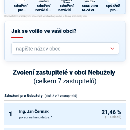
VESNICI A
NEBUŽELY"
NEBUŽELY
PŘÍRODU"
Sdružení
Sdružení
Sdružení
SDRUŽENÍ
Společně
pro
nezávislýc
nezávislýc
NEZÁVISL
pro
Nebužely
h
h
ÝCH
Nebužely
kandidátů "
kandidátů
KANDIDÁT
PRO
"PRO
Ů OBCE
NEBUŽELY
VESNICI A
NEBUŽELY
Jak se volilo ve vaší obci?
"
PŘÍRODU"
Zvolení zastupitelé v obci Nebužely
(celkem 7 zastupitelů)
Sdružení pro Nebužely
(zisk 3 z 7 zastupitelů)
Ing. Jan Čermák
21,46 %
1
(114 hlasů)
pořadí na kandidátce: 1