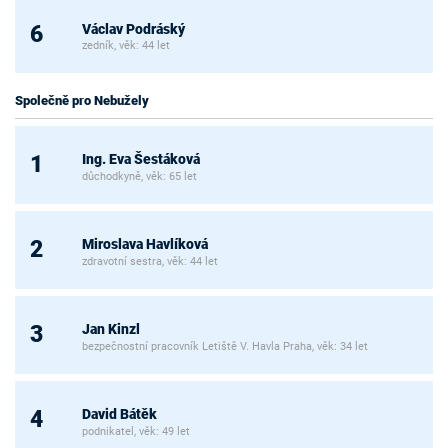
Václav Podráský
6
zedník, věk: 44 let
Společně pro Nebužely
Ing. Eva Šestáková
1
důchodkyně, věk: 65 let
Miroslava Havlíková
2
zdravotní sestra, věk: 44 let
Jan Kinzl
3
bezpečnostní pracovník Letiště V. Havla Praha, věk: 34 let
David Bátěk
4
podnikatel, věk: 49 let