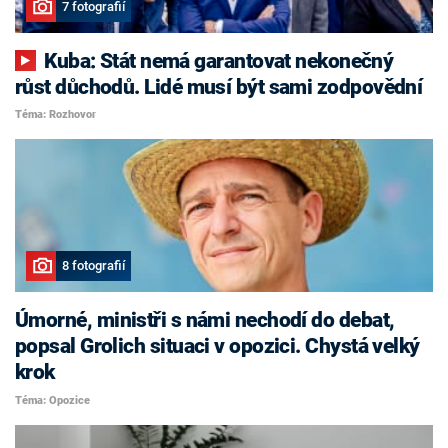
7 fotografií
Kuba: Stát nemá garantovat nekonečný
růst důchodů. Lidé musí být sami zodpovědní
Téma: Rozhovor
8 fotografií
Úmorné, ministři s námi nechodí do debat,
popsal Grolich situaci v opozici. Chystá velký
krok
Téma: Opozice