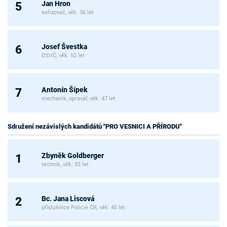
Jan Hron
5
seřizovač, věk: 36 let
Josef Švestka
6
OSVČ, věk: 52 let
Antonín Šípek
7
mechanik, opravář, věk: 47 let
Sdružení nezávislých kandidátů "PRO VESNICI A PŘÍRODU"
Zbyněk Goldberger
1
technik, věk: 53 let
Bc. Jana Liscová
2
příslušnice Policie ČR, věk: 40 let