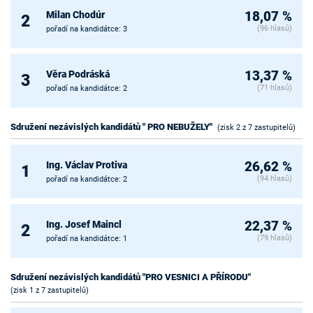
Milan Chodúr
18,07 %
2
(96 hlasů)
pořadí na kandidátce: 3
Věra Podráská
13,37 %
3
(71 hlasů)
pořadí na kandidátce: 2
Sdružení nezávislých kandidátů " PRO NEBUŽELY"
(zisk 2 z 7 zastupitelů)
Ing. Václav Protiva
26,62 %
1
(94 hlasů)
pořadí na kandidátce: 2
Ing. Josef Maincl
22,37 %
2
(79 hlasů)
pořadí na kandidátce: 1
Sdružení nezávislých kandidátů "PRO VESNICI A PŘÍRODU"
(zisk 1 z 7 zastupitelů)