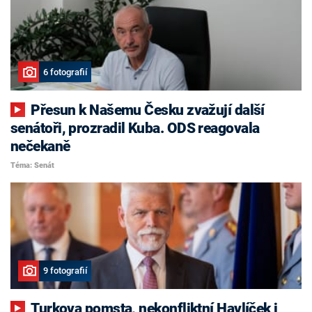
6 fotografií
Přesun k Našemu Česku zvažují další
senátoři, prozradil Kuba. ODS reagovala
nečekaně
Téma: Senát
9 fotografií
Turkova pomsta, nekonfliktní Havlíček i