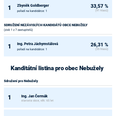
Zbyněk Goldberger
33,57 %
1
(91 hlasů)
pořadí na kandidátce: 1
SDRUŽENÍ NEZÁVISLÝCH KANDIDÁTŮ OBCE NEBUŽELY
(zisk 1 z 7 zastupitelů)
Ing. Petra Jáchymstálová
26,31 %
1
(55 hlasů)
pořadí na kandidátce: 1
Kanditátní listina pro obec Nebužely
Sdružení pro Nebužely
Ing. Jan Čermák
1
starosta obce, věk: 65 let