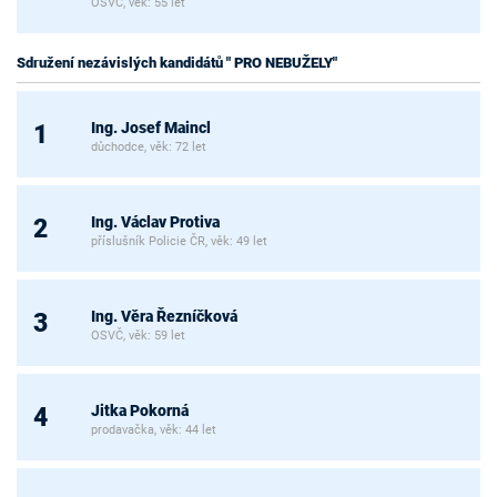
OSVČ, věk: 55 let
Sdružení nezávislých kandidátů " PRO NEBUŽELY"
Ing. Josef Maincl
1
důchodce, věk: 72 let
Ing. Václav Protiva
2
příslušník Policie ČR, věk: 49 let
Ing. Věra Řezníčková
3
OSVČ, věk: 59 let
Jitka Pokorná
4
prodavačka, věk: 44 let