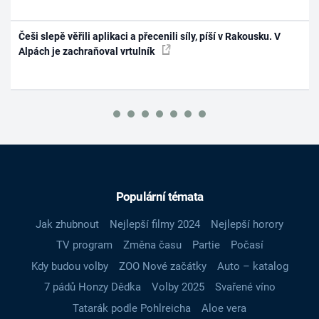
Češi slepě věřili aplikaci a přecenili síly, píší v Rakousku. V
Alpách je zachraňoval vrtulník
Populární témata
Jak zhubnout
Nejlepší filmy 2024
Nejlepší horory
TV program
Změna času
Partie
Počasí
Kdy budou volby
ZOO Nové začátky
Auto – katalog
7 pádů Honzy Dědka
Volby 2025
Svařené víno
Tatarák podle Pohlreicha
Aloe vera