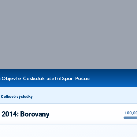
í
Objevte Česko
Jak ušetřit
Sport
Počasí
Celkové výsledky
 2014: Borovany
100,0