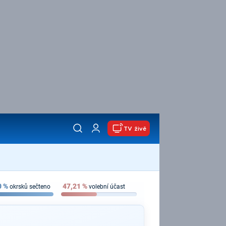
TV živě
0
%
47,21
%
okrsků sečteno
volební účast