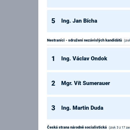
5
Ing. Jan Bícha
Nestraníci - sdružení nezávislých kandidátů
(zis
1
Ing. Václav Ondok
2
Mgr. Vít Sumerauer
3
Ing. Martin Duda
Česká strana národně socialistická
(zisk 3 z 17 za