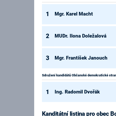
1
Mgr. Karel Macht
2
MUDr. Ilona Doležalová
3
Mgr. František Janouch
Sdružení kandidátů Občanské demokratické stra
1
Ing. Radomil Dvořák
Kanditátní listina pro obec 