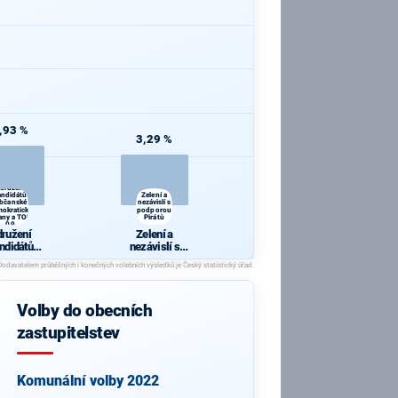
,93 %
3,29 %
družení
andidátů
Zelení a
bčanské
nezávislí s
okratické
podporou
any a TOP
Pirátů
09
družení
Zelení a
ndidátů
nezávislí s
čanské
podporou
kratické
Pirátů
any a TOP
09
Volby do obecních
zastupitelstev
Komunální volby 2022