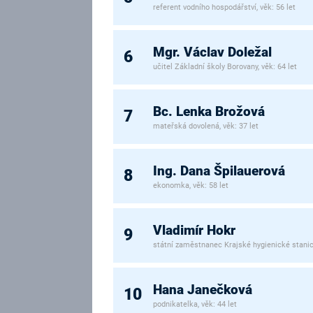
referent vodního hospodářství, věk: 56 let
Mgr. Václav Doležal
6
učitel Základní školy Borovany, věk: 64 let
Bc. Lenka Brožová
7
mateřská dovolená, věk: 37 let
Ing. Dana Špilauerová
8
ekonomka, věk: 58 let
Vladimír Hokr
9
státní zaměstnanec Krajské hygienické stanice
Hana Janečková
10
podnikatelka, věk: 44 let