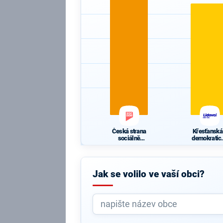
Česká strana
Křesťanská
sociálně
demokratic
demokratická
unie -
Českoslove
ká strana
lidová
Jak se volilo ve vaší obci?