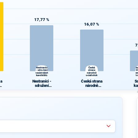
17,77 %
16,07 %
7
S
Nestraníci
Česká
k
- sdružení
strana
O
nezávislých
národně
dem
kandidátů
socialistická
str
 a
Nestraníci -
Česká strana
S
ká
sdružení
národně
ka
nezávislých
socialistická
Ob
ns
kandidátů
demo
str