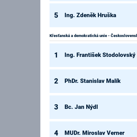
5
Ing. Zdeněk Hruška
Křesťanská a demokratická unie - Československ
1
Ing. František Stodolovský
2
PhDr. Stanislav Malík
3
Bc. Jan Nýdl
4
MUDr. Miroslav Verner