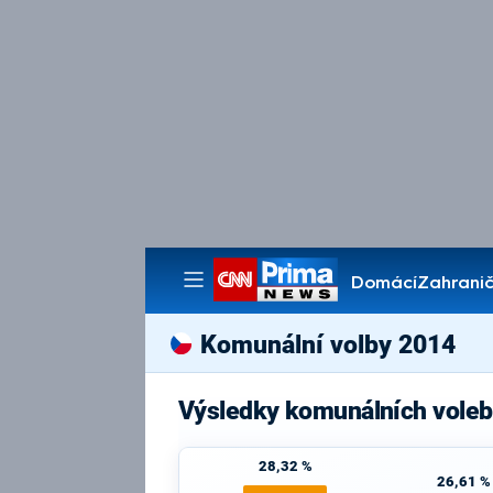
Domácí
Zahranič
Pořady
Komunální volby 2014
Výsledky komunálních voleb
28,32 %
26,61 %