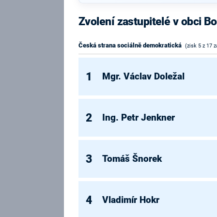
Zvolení zastupitelé v obci B
Česká strana sociálně demokratická
(zisk 5 z 17 z
1
Mgr. Václav Doležal
2
Ing. Petr Jenkner
3
Tomáš Šnorek
4
Vladimír Hokr