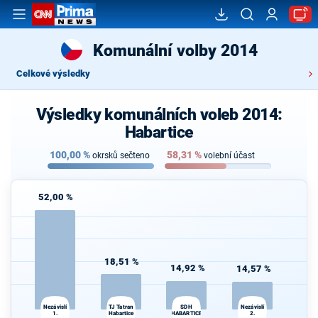
Komunální volby 2014
Celkové výsledky
Výsledky komunálních voleb 2014:
Habartice
100,00
%
58,31
%
okrsků sečteno
volební účast
52,00 %
18,51 %
14,92 %
14,57 %
Nezávislí
TJ Tatran
SDH
Nezávislí
1.
Habartice
HABARTICE
2.