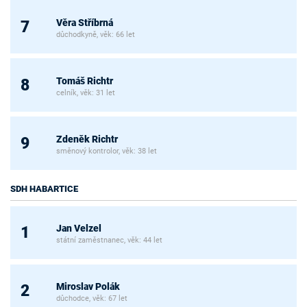
Věra Stříbrná
7
důchodkyně, věk: 66 let
Tomáš Richtr
8
celník, věk: 31 let
Zdeněk Richtr
9
směnový kontrolor, věk: 38 let
SDH HABARTICE
Jan Velzel
1
státní zaměstnanec, věk: 44 let
Miroslav Polák
2
důchodce, věk: 67 let