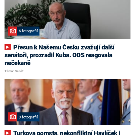
6 fotografií
Přesun k Našemu Česku zvažují další
senátoři, prozradil Kuba. ODS reagovala
nečekaně
Téma: Senát
9 fotografií
Turkova pomsta, nekonfliktní Havlíček i