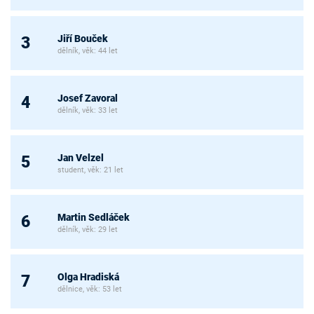
Jiří Bouček
3
dělník, věk: 44 let
Josef Zavoral
4
dělník, věk: 33 let
Jan Velzel
5
student, věk: 21 let
Martin Sedláček
6
dělník, věk: 29 let
Olga Hradiská
7
dělnice, věk: 53 let