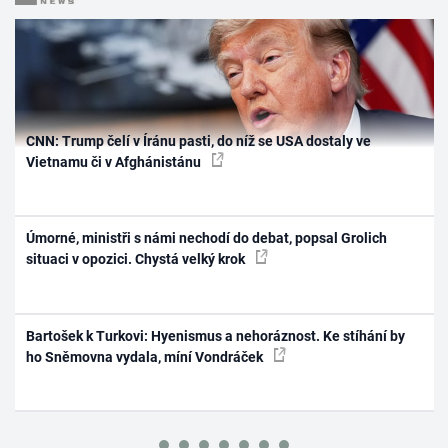
CNN: Trump čelí v Íránu pasti, do níž se USA dostaly ve
Vietnamu či v Afghánistánu
Úmorné, ministři s námi nechodí do debat, popsal Grolich
situaci v opozici. Chystá velký krok
Bartošek k Turkovi: Hyenismus a nehoráznost. Ke stíhání by
ho Sněmovna vydala, míní Vondráček