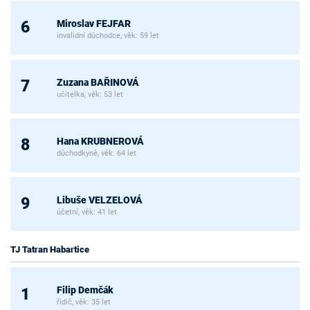
Miroslav FEJFAR
6
invalidní důchodce, věk: 59 let
Zuzana BAŘINOVÁ
7
učitelka, věk: 53 let
Hana KRUBNEROVÁ
8
důchodkyně, věk: 64 let
Libuše VELZELOVÁ
9
účetní, věk: 41 let
TJ Tatran Habartice
Filip Demčák
1
řidič, věk: 35 let