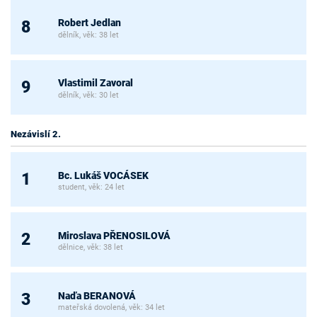
Robert Jedlan
8
dělník, věk: 38 let
Vlastimil Zavoral
9
dělník, věk: 30 let
Nezávislí 2.
Bc. Lukáš VOCÁSEK
1
student, věk: 24 let
Miroslava PŘENOSILOVÁ
2
dělnice, věk: 38 let
Naďa BERANOVÁ
3
mateřská dovolená, věk: 34 let