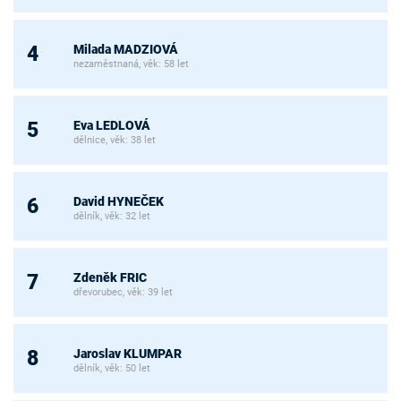
Milada MADZIOVÁ
4
nezaměstnaná, věk: 58 let
Eva LEDLOVÁ
5
dělnice, věk: 38 let
David HYNEČEK
6
dělník, věk: 32 let
Zdeněk FRIC
7
dřevorubec, věk: 39 let
Jaroslav KLUMPAR
8
dělník, věk: 50 let