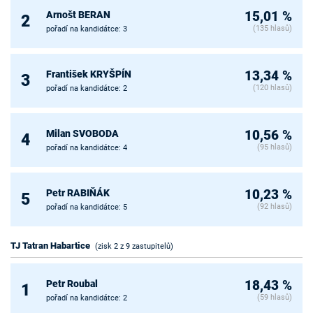
Arnošt BERAN
15,01 %
2
(135 hlasů)
pořadí na kandidátce: 3
František KRYŠPÍN
13,34 %
3
(120 hlasů)
pořadí na kandidátce: 2
Milan SVOBODA
10,56 %
4
(95 hlasů)
pořadí na kandidátce: 4
Petr RABIŇÁK
10,23 %
5
(92 hlasů)
pořadí na kandidátce: 5
TJ Tatran Habartice
(zisk 2 z 9 zastupitelů)
Petr Roubal
18,43 %
1
(59 hlasů)
pořadí na kandidátce: 2