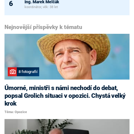
Ing. Marek Melčák
6
koordinátor, věk: 38 let
Nejnovější příspěvky k tématu
8 fotografií
Úmorné, ministři s námi nechodí do debat,
popsal Grolich situaci v opozici. Chystá velký
krok
Téma: Opozice