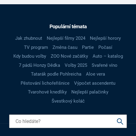
Populární témata
Jak zhubnout
Nejlepší filmy 2024
Nejlepší horory
TV program
Změna času
Partie
Počasí
Kdy budou volby
ZOO Nové začátky
Auto – katalog
7 pádů Honzy Dědka
Volby 2025
Svařené víno
Tatarák podle Pohlreicha
Aloe vera
Pěstování lichořeřišnice
Výpočet ascendentu
Tvarohové knedlíky
Nejlepší palačinky
Švestkový koláč