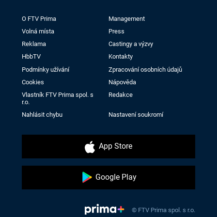
O FTV Prima
Management
Volná místa
Press
Reklama
Castingy a výzvy
HbbTV
Kontakty
Podmínky užívání
Zpracování osobních údajů
Cookies
Nápověda
Vlastník FTV Prima spol. s
Redakce
r.o.
Nahlásit chybu
Nastavení soukromí
App Store
Google Play
© FTV Prima spol. s r.o.