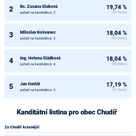
Bc. Zuzana Sluková
19,74 %
2
(93 hlasů)
pořadí na kandidátce: 2
Miloslav Košvanec
18,04 %
3
(85 hlasů)
pořadí na kandidátce: 3
Ing. Helena Sládková
18,04 %
4
(85 hlasů)
pořadí na kandidátce: 4
Jan Havlát
17,19 %
5
(81 hlasů)
pořadí na kandidátce: 5
Kanditátní listina pro obec Chudíř
Za Chudíř krásnější