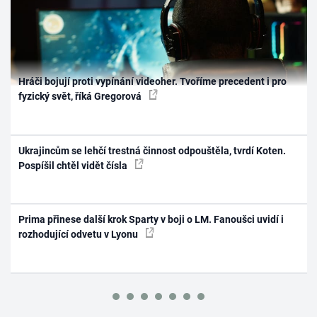
Hráči bojují proti vypínání videoher. Tvoříme precedent i pro
fyzický svět, říká Gregorová
Ukrajincům se lehčí trestná činnost odpouštěla, tvrdí Koten.
Pospíšil chtěl vidět čísla
Prima přinese další krok Sparty v boji o LM. Fanoušci uvidí i
rozhodující odvetu v Lyonu