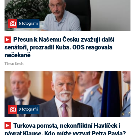
6 fotografií
Přesun k Našemu Česku zvažují další
senátoři, prozradil Kuba. ODS reagovala
nečekaně
Téma: Senát
9 fotografií
Turkova pomsta, nekonfliktní Havlíček i
návrat Klause. Kdo může vyzvat Petra Pavla?