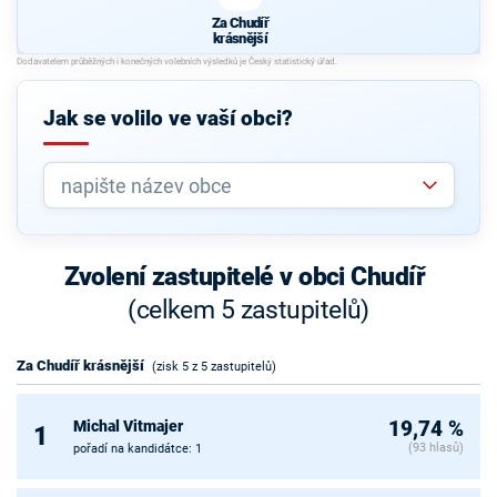
Za Chudíř
krásnější
Jak se volilo ve vaší obci?
Zvolení zastupitelé v obci Chudíř
(celkem 5 zastupitelů)
Za Chudíř krásnější
(zisk 5 z 5 zastupitelů)
Michal Vitmajer
19,74 %
1
(93 hlasů)
pořadí na kandidátce: 1