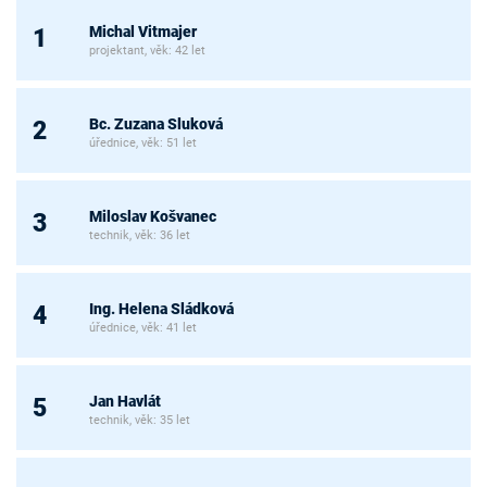
Michal Vitmajer
1
projektant, věk: 42 let
Bc. Zuzana Sluková
2
úřednice, věk: 51 let
Miloslav Košvanec
3
technik, věk: 36 let
Ing. Helena Sládková
4
úřednice, věk: 41 let
Jan Havlát
5
technik, věk: 35 let