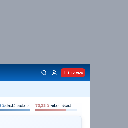
TV živě
0
%
73,33
%
okrsků sečteno
volební účast