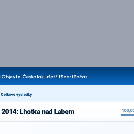
í
Objevte Česko
Jak ušetřit
Sport
Počasí
Celkové výsledky
 2014: Lhotka nad Labem
100,0