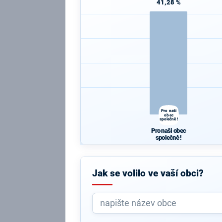
41,28 %
Pro naši
obec
společně !
Pro naši obec
společně !
Jak se volilo ve vaší obci?