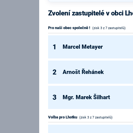
Zvolení zastupitelé v obci 
Pro naši obec společně !
(zisk 3 z 7 zastupitelů)
1
Marcel Metayer
2
Arnošt Řehánek
3
Mgr. Marek Šilhart
Volba pro Lhotku
(zisk 3 z 7 zastupitelů)