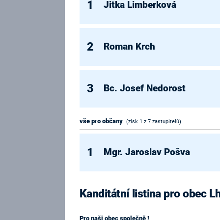
1
Jitka Limberková
2
Roman Krch
3
Bc. Josef Nedorost
vše pro občany
(zisk 1 z 7 zastupitelů)
1
Mgr. Jaroslav Pošva
Kanditátní listina pro obec 
Pro naši obec společně !