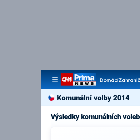
Domácí
Zahranič
Pořady
Komunální volby 2014
Výsledky komunálních voleb