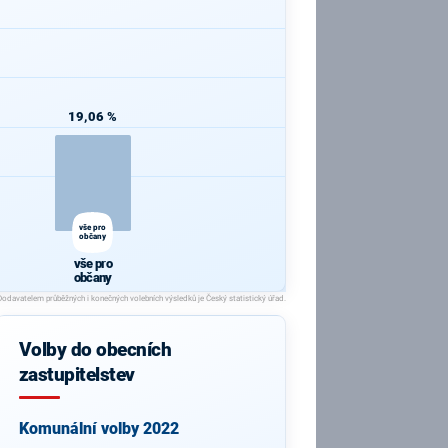
19,06 %
vše pro
občany
vše pro
občany
Volby do obecních
zastupitelstev
Komunální volby 2022