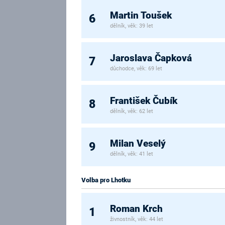
Martin Toušek
6
dělník, věk: 39 let
Jaroslava Čapková
7
důchodce, věk: 69 let
František Čubík
8
dělník, věk: 62 let
Milan Veselý
9
dělník, věk: 41 let
Volba pro Lhotku
Roman Krch
1
živnostník, věk: 44 let