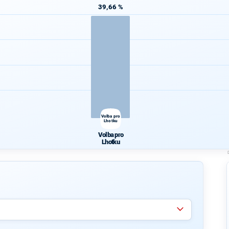
39,66 %
Volba pro
Lhotku
Volba pro
Lhotku