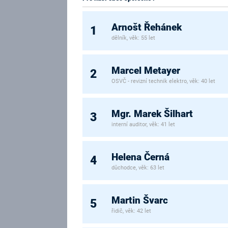
Arnošt Řehánek
1
dělník, věk: 55 let
Marcel Metayer
2
OSVČ - revizní technik elektro, věk: 40 let
Mgr. Marek Šilhart
3
interní auditor, věk: 41 let
Helena Černá
4
důchodce, věk: 63 let
Martin Švarc
5
řidič, věk: 42 let