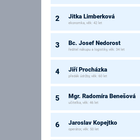
Jitka Limberková
2
ekonomka, věk: 42 let
Bc. Josef Nedorost
3
ředitel nákupu a logistiky, věk: 34 let
Jiří Procházka
4
předák údržby, věk: 60 let
Mgr. Radomíra Benešová
5
učitelka, věk: 46 let
Jaroslav Kopejtko
6
operátor, věk: 50 let