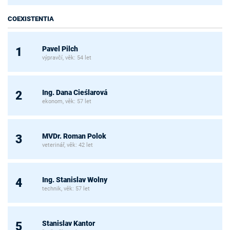
COEXISTENTIA
Pavel Pilch
1
výpravčí, věk: 54 let
Ing. Dana Cieślarová
2
ekonom, věk: 57 let
MVDr. Roman Polok
3
veterinář, věk: 42 let
Ing. Stanislav Wolny
4
technik, věk: 57 let
Stanislav Kantor
5