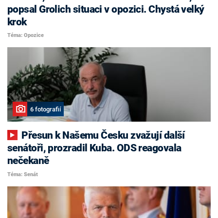
popsal Grolich situaci v opozici. Chystá velký
krok
Téma: Opozice
6 fotografií
Přesun k Našemu Česku zvažují další
senátoři, prozradil Kuba. ODS reagovala
nečekaně
Téma: Senát