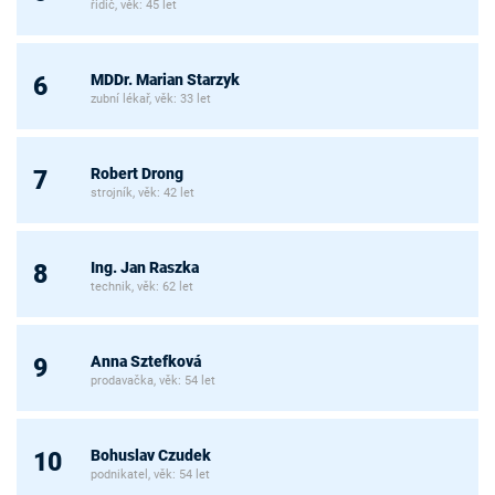
řidič, věk: 45 let
MDDr. Marian Starzyk
6
zubní lékař, věk: 33 let
Robert Drong
7
strojník, věk: 42 let
Ing. Jan Raszka
8
technik, věk: 62 let
Anna Sztefková
9
prodavačka, věk: 54 let
Bohuslav Czudek
10
podnikatel, věk: 54 let