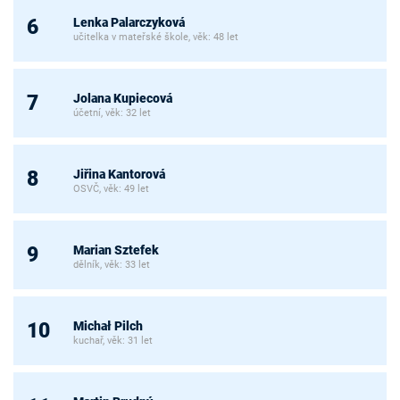
Lenka Palarczyková
6
učitelka v mateřské škole, věk: 48 let
Jolana Kupiecová
7
účetní, věk: 32 let
Jiřina Kantorová
8
OSVČ, věk: 49 let
Marian Sztefek
9
dělník, věk: 33 let
Michał Pilch
10
kuchař, věk: 31 let