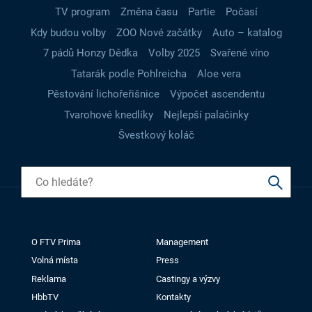
TV program
Změna času
Partie
Počasí
Kdy budou volby
ZOO Nové začátky
Auto – katalog
7 pádů Honzy Dědka
Volby 2025
Svařené víno
Tatarák podle Pohlreicha
Aloe vera
Pěstování lichořeřišnice
Výpočet ascendentu
Tvarohové knedlíky
Nejlepší palačinky
Švestkový koláč
O FTV Prima
Management
Volná místa
Press
Reklama
Castingy a výzvy
HbbTV
Kontakty