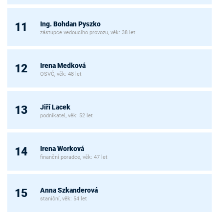
Ing. Bohdan Pyszko
11
zástupce vedoucího provozu, věk: 38 let
Irena Medková
12
OSVČ, věk: 48 let
Jiří Lacek
13
podnikatel, věk: 52 let
Irena Worková
14
finanční poradce, věk: 47 let
Anna Szkanderová
15
staniční, věk: 54 let