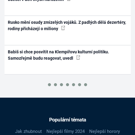
Rusko mění osudy zmizelých vojáků. Z padlých dělá dezertéry,
rodiny přicházejí o miliony
Babiš si chce posvítit na Klempířovu kulturní politiku.
Samozřejmě budu reagovat, uvedl
Populární témata
Jak zhubnout
Nejlepší filmy 2024
Nejlepší horory