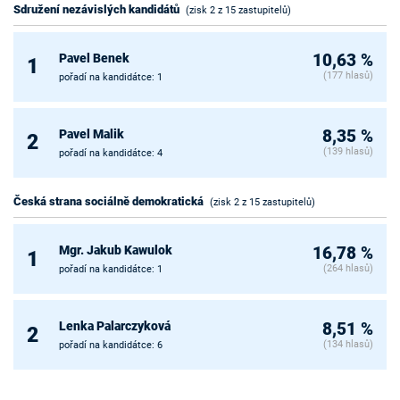
Sdružení nezávislých kandidátů
(zisk 2 z 15 zastupitelů)
Pavel Benek
10,63 %
1
(177 hlasů)
pořadí na kandidátce: 1
Pavel Malik
8,35 %
2
(139 hlasů)
pořadí na kandidátce: 4
Česká strana sociálně demokratická
(zisk 2 z 15 zastupitelů)
Mgr. Jakub Kawulok
16,78 %
1
(264 hlasů)
pořadí na kandidátce: 1
Lenka Palarczyková
8,51 %
2
(134 hlasů)
pořadí na kandidátce: 6