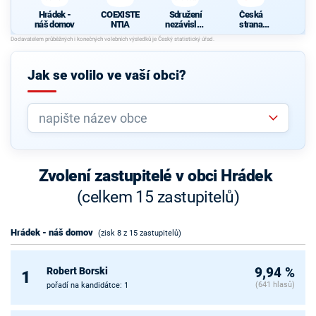
Hrádek -
COEXISTE
Sdružení
Česká
náš domov
NTIA
nezávislýc
strana
h
sociálně
kandidátů
demokrati
cká
Jak se volilo ve vaší obci?
Zvolení zastupitelé v obci Hrádek
(celkem 15 zastupitelů)
Hrádek - náš domov
(zisk 8 z 15 zastupitelů)
Robert Borski
9,94 %
1
(641 hlasů)
pořadí na kandidátce: 1