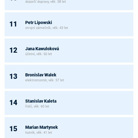
dozorčí dopravy, věk: 58 let
Petr Lipowski
11
strojní zámečník, věk: 43 let
Jana Kawuloková
12
účetní, věk: 50 let
Bronislav Walek
13
elektromontér, věk: 57 let
Stanislav Kaleta
14
řidič, věk: 60 let
Marian Martynek
15
hutník, věk: 41 let