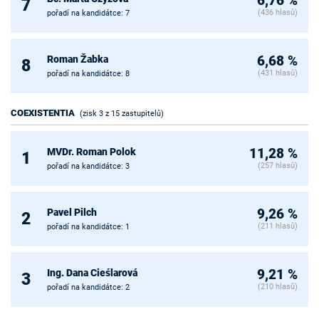
6,76 %
7
(436 hlasů)
pořadí na kandidátce: 7
Roman Žabka
6,68 %
8
(431 hlasů)
pořadí na kandidátce: 8
COEXISTENTIA
(zisk 3 z 15 zastupitelů)
MVDr. Roman Polok
11,28 %
1
(257 hlasů)
pořadí na kandidátce: 3
Pavel Pilch
9,26 %
2
(211 hlasů)
pořadí na kandidátce: 1
Ing. Dana Cieślarová
9,21 %
3
(210 hlasů)
pořadí na kandidátce: 2