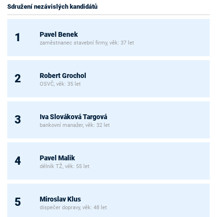
Sdružení nezávislých kandidátů
Pavel Benek
1
zaměstnanec stavební firmy, věk: 37 let
Robert Grochol
2
OSVČ, věk: 35 let
Iva Slováková Targová
3
bankovní manažer, věk: 32 let
Pavel Malik
4
dělník TŽ, věk: 55 let
Miroslav Klus
5
dispečer dopravy, věk: 48 let