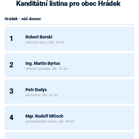
Kanditátní listina pro obec Hrádek
Hrádek - náš domov
Robert Borski
1
starosta obce, věk: 43 let
Ing. Martin Byrtus
2
referent prodeje, věk: 47 let
Petr Dudys
3
důchodce, věk: 61 let
Mgr. Rudolf Mlčoch
4
středoškolský učitel, věk: 49 let