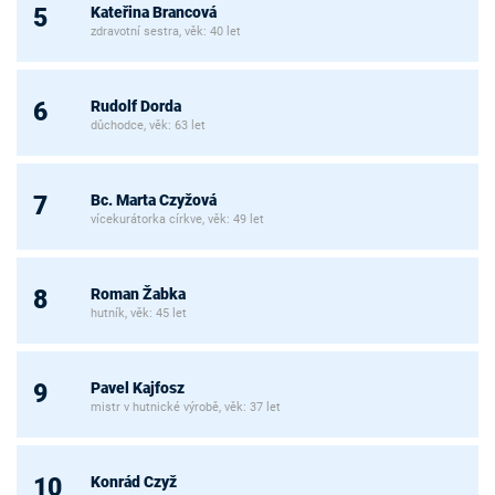
Kateřina Brancová
5
zdravotní sestra, věk: 40 let
Rudolf Dorda
6
důchodce, věk: 63 let
Bc. Marta Czyžová
7
vícekurátorka církve, věk: 49 let
Roman Žabka
8
hutník, věk: 45 let
Pavel Kajfosz
9
mistr v hutnické výrobě, věk: 37 let
Konrád Czyž
10