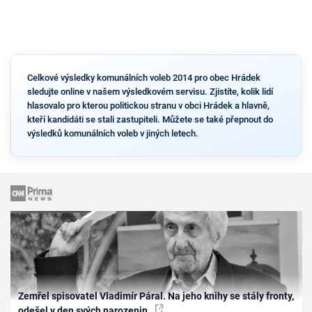
Celkové výsledky komunálních voleb 2014 pro obec Hrádek
sledujte online v našem výsledkovém servisu. Zjistíte, kolik lidí
hlasovalo pro kterou politickou stranu v obci Hrádek a hlavně,
kteří kandidáti se stali zastupiteli. Můžete se také přepnout do
výsledků komunálních voleb v jiných letech.
Zemřel spisovatel Vladimír Páral. Na jeho knihy se stály fronty,
odešel v den svých narozenin