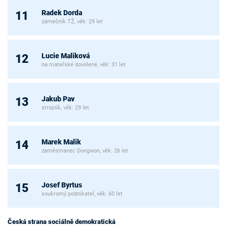
Radek Dorda
11
zámečník TŽ, věk: 29 let
Lucie Maliková
12
na mateřské dovolené, věk: 31 let
Jakub Pav
13
strojník, věk: 29 let
Marek Malik
14
zaměstnanec Dongwon, věk: 26 let
Josef Byrtus
15
soukromý podnikatel, věk: 60 let
Česká strana sociálně demokratická