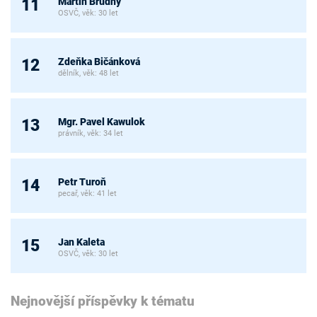
Martin Brudný
11
OSVČ, věk: 30 let
Zdeňka Bičánková
12
dělník, věk: 48 let
Mgr. Pavel Kawulok
13
právník, věk: 34 let
Petr Turoň
14
pecař, věk: 41 let
Jan Kaleta
15
OSVČ, věk: 30 let
Nejnovější příspěvky k tématu