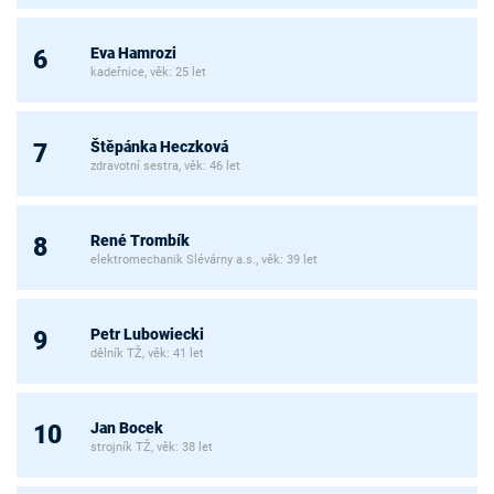
Eva Hamrozi
6
kadeřnice, věk: 25 let
Štěpánka Heczková
7
zdravotní sestra, věk: 46 let
René Trombík
8
elektromechanik Slévárny a.s., věk: 39 let
Petr Lubowiecki
9
dělník TŽ, věk: 41 let
Jan Bocek
10
strojník TŽ, věk: 38 let