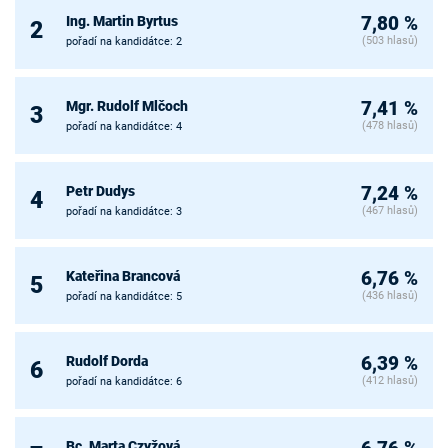
Ing. Martin Byrtus
7,80 %
2
(503 hlasů)
pořadí na kandidátce: 2
Mgr. Rudolf Mlčoch
7,41 %
3
(478 hlasů)
pořadí na kandidátce: 4
Petr Dudys
7,24 %
4
(467 hlasů)
pořadí na kandidátce: 3
Kateřina Brancová
6,76 %
5
(436 hlasů)
pořadí na kandidátce: 5
Rudolf Dorda
6,39 %
6
(412 hlasů)
pořadí na kandidátce: 6
Bc. Marta Czyžová