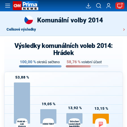
Komunální volby 2014
Celkové výsledky
Výsledky komunálních voleb 2014:
Hrádek
100,00
%
58,76
%
okrsků sečteno
volební účast
53,88 %
19,05 %
13,92 %
13,15 %
Hrádek -
Sdružení
náš
COEXISTENTIA
nezávislých
domov
kandidátů