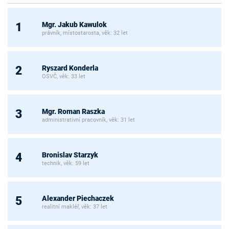
Mgr. Jakub Kawulok
1
právník, místostarosta, věk: 32 let
Ryszard Konderla
2
OSVČ, věk: 33 let
Mgr. Roman Raszka
3
administrativní pracovník, věk: 31 let
Bronislav Starzyk
4
technik, věk: 59 let
Alexander Piechaczek
5
realitní makléř, věk: 37 let