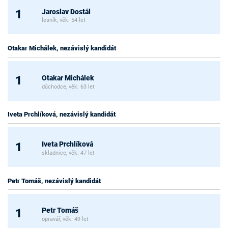
Jaroslav Dostál
1
lesník, věk: 54 let
Otakar Michálek, nezávislý kandidát
Otakar Michálek
1
důchodce, věk: 63 let
Iveta Prchlíková, nezávislý kandidát
Iveta Prchlíková
1
skladnice, věk: 47 let
Petr Tomáš, nezávislý kandidát
Petr Tomáš
1
opravář, věk: 49 let