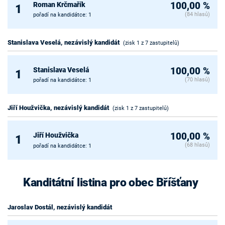
Roman Krčmařík
100,00 %
1
(84 hlasů)
pořadí na kandidátce: 1
Stanislava Veselá, nezávislý kandidát
(zisk 1 z 7 zastupitelů)
Stanislava Veselá
100,00 %
1
(70 hlasů)
pořadí na kandidátce: 1
Jiří Houžvička, nezávislý kandidát
(zisk 1 z 7 zastupitelů)
Jiří Houžvička
100,00 %
1
(68 hlasů)
pořadí na kandidátce: 1
Kanditátní listina pro obec Bříšťany
Jaroslav Dostál, nezávislý kandidát