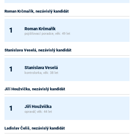
Roman Krčmařík, nezávislý kandidát
Roman Krčmařík
1
pojišťovací poradce, věk: 49 let
Stanislava Veselá, nezávislý kandidát
Stanislava Veselá
1
kontrolorka, věk: 38 let
Jiří Houžvička, nezávislý kandidát
Jiří Houžvička
1
opravář, věk: 44 let
Ladislav Čeliš, nezávislý kandidát