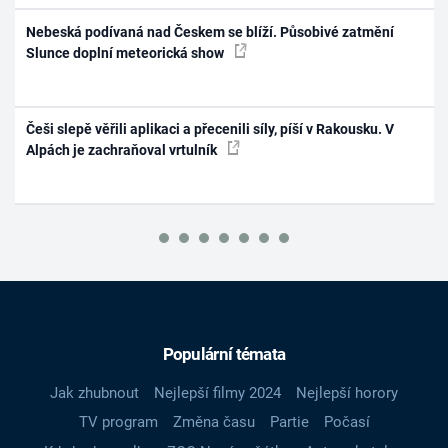
Nebeská podívaná nad Českem se blíží. Působivé zatmění
Slunce doplní meteorická show
Češi slepě věřili aplikaci a přecenili síly, píší v Rakousku. V
Alpách je zachraňoval vrtulník
Populární témata
Jak zhubnout
Nejlepší filmy 2024
Nejlepší horory
TV program
Změna času
Partie
Počasí