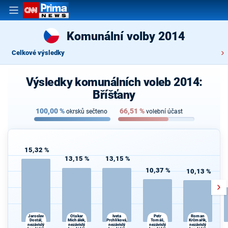
Komunální volby 2014
Celkové výsledky
Výsledky komunálních voleb 2014:
Bříšťany
100,00
%
66,51
%
okrsků sečteno
volební účast
15,32 %
13,15 %
13,15 %
10,37 %
10,13 %
Jaroslav
Otakar
Iveta
Petr
Roman
Dostál,
Prchlíková,
Krčmařík,
Michálek,
Tomáš,
nezávislý
nezávislý
nezávislý
nezávislý
nezávislý