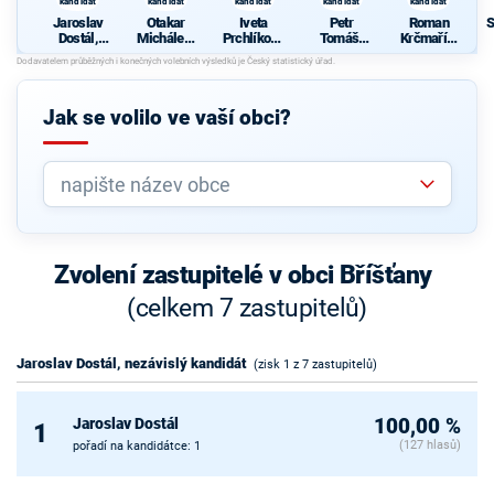
kandidát
kandidát
kandidát
kandidát
kandidát
Jaroslav
Otakar
Iveta
Petr
Roman
S
Dostál,
Michálek,
Prchlíková
Tomáš,
Krčmařík,
nezávislý
nezávislý
, nezávislý
nezávislý
nezávislý
kandidát
kandidát
kandidát
kandidát
kandidát
Jak se volilo ve vaší obci?
Zvolení zastupitelé v obci Bříšťany
(celkem 7 zastupitelů)
Jaroslav Dostál, nezávislý kandidát
(zisk 1 z 7 zastupitelů)
Jaroslav Dostál
100,00 %
1
(127 hlasů)
pořadí na kandidátce: 1