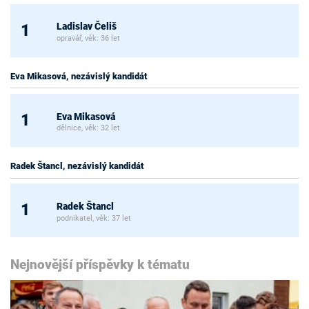
Ladislav Čeliš
1
opravář, věk: 36 let
Eva Mikasová, nezávislý kandidát
Eva Mikasová
1
dělnice, věk: 32 let
Radek Štancl, nezávislý kandidát
Radek Štancl
1
podnikatel, věk: 37 let
Nejnovější příspěvky k tématu