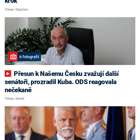
krok
Téma: Opozice
6 fotografií
Přesun k Našemu Česku zvažují další
senátoři, prozradil Kuba. ODS reagovala
nečekaně
Téma: Senát