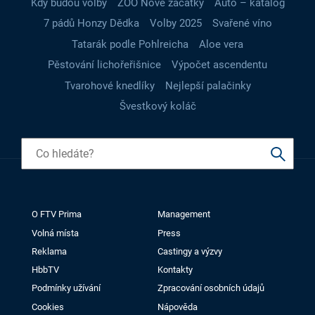
Kdy budou volby
ZOO Nové začátky
Auto – katalog
7 pádů Honzy Dědka
Volby 2025
Svařené víno
Tatarák podle Pohlreicha
Aloe vera
Pěstování lichořeřišnice
Výpočet ascendentu
Tvarohové knedlíky
Nejlepší palačinky
Švestkový koláč
O FTV Prima
Management
Volná místa
Press
Reklama
Castingy a výzvy
HbbTV
Kontakty
Podmínky užívání
Zpracování osobních údajů
Cookies
Nápověda